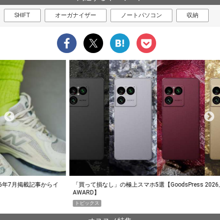
SHIFT
オーガナイザー
ノートパソコン
収納
らイ
「買って損なし」の極上スマホ5選【GoodsPress 2026上半期
薄着に
AWARD】
SHO
トピックス
PR