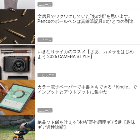
ニュース
文房具でワクワクしていた“あの頃”を思い出す。
Pencoのボールペンは真鍮筆記具のひとつの到達
点だ
ニュース
いきなりライカのススメ【さあ、カメラをはじめ
よう 2026 CAMERA STYLE】
トピックス
カラー電子ペーパーで手書きもできる「Kindle」で
インプットとアウトプットに集中だ
ニュース
絶品ソト飯を叶える“本格”野外調理ギア5選【趣味
ギア適性診断】