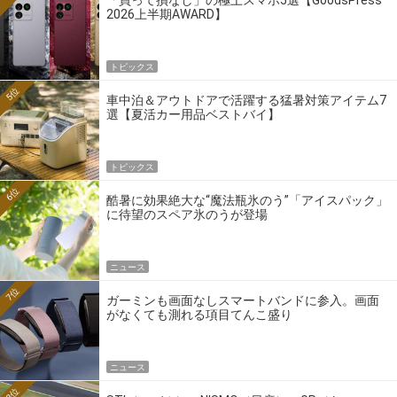
2026上半期AWARD】
トピックス
5位
車中泊＆アウトドアで活躍する猛暑対策アイテム7
選【夏活カー用品ベストバイ】
トピックス
6位
酷暑に効果絶大な“魔法瓶氷のう”「アイスパック」
に待望のスペア氷のうが登場
ニュース
7位
ガーミンも画面なしスマートバンドに参入。画面
がなくても測れる項目てんこ盛り
ニュース
8位