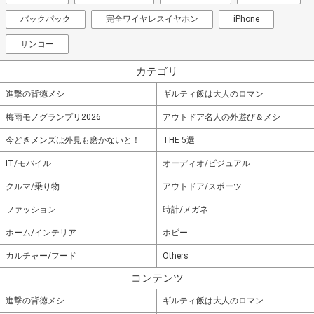
バックパック
完全ワイヤレスイヤホン
iPhone
サンコー
カテゴリ
進撃の背徳メシ
ギルティ飯は大人のロマン
梅雨モノグランプリ2026
アウトドア名人の外遊び＆メシ
今どきメンズは外見も磨かないと！
THE 5選
IT/モバイル
オーディオ/ビジュアル
クルマ/乗り物
アウトドア/スポーツ
ファッション
時計/メガネ
ホーム/インテリア
ホビー
カルチャー/フード
Others
コンテンツ
進撃の背徳メシ
ギルティ飯は大人のロマン