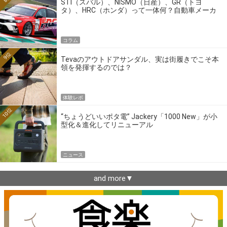
STI（スバル）、NISMO（日産）、GR（トヨ
タ）、HRC（ホンダ）って一体何？自動車メーカ
ーの4大ワークスブランドを探る
コラム
9位
Tevaのアウトドアサンダル、実は街履きでこそ本
領を発揮するのでは？
体験レポ
10位
“ちょうどいいポタ電” Jackery「1000 New」が小
型化＆進化してリニューアル
ニュース
and more▼