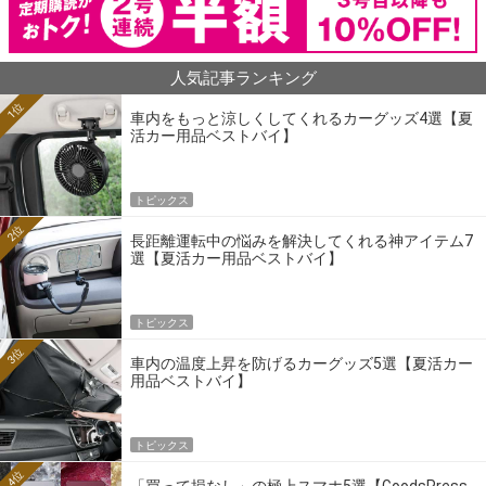
人気記事ランキング
1位
車内をもっと涼しくしてくれるカーグッズ4選【夏
活カー用品ベストバイ】
トピックス
2位
長距離運転中の悩みを解決してくれる神アイテム7
選【夏活カー用品ベストバイ】
トピックス
3位
車内の温度上昇を防げるカーグッズ5選【夏活カー
用品ベストバイ】
トピックス
4位
「買って損なし」の極上スマホ5選【GoodsPress