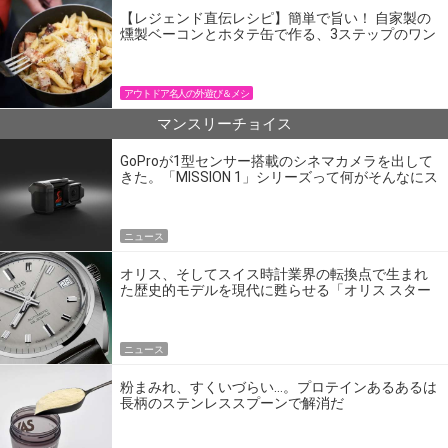
【レジェンド直伝レシピ】簡単で旨い！ 自家製の
燻製ベーコンとホタテ缶で作る、3ステップのワン
パン飯
アウトドア名人の外遊び＆メシ
マンスリーチョイス
GoProが1型センサー搭載のシネマカメラを出して
きた。「MISSION 1」シリーズって何がそんなにス
ゴいの？
ニュース
オリス、そしてスイス時計業界の転換点で生まれ
た歴史的モデルを現代に甦らせる「オリス スター
エディション」
ニュース
粉まみれ、すくいづらい…。プロテインあるあるは
長柄のステンレススプーンで解消だ