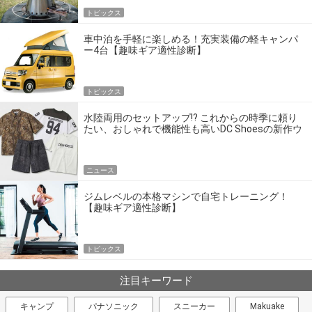
トピックス
車中泊を手軽に楽しめる！充実装備の軽キャンパ
ー4台【趣味ギア適性診断】
トピックス
水陸両用のセットアップ!? これからの時季に頼り
たい、おしゃれで機能性も高いDC Shoesの新作ウ
エア
ニュース
ジムレベルの本格マシンで自宅トレーニング！
【趣味ギア適性診断】
トピックス
注目キーワード
キャンプ
パナソニック
スニーカー
Makuake