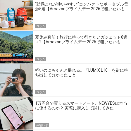
“結局これが使いやすい”コンパクトなポータブル電
源5選【Amazonプライムデー 2026で狙いたいも
の】
コラム
夏休み直前！旅行に持って行きたいガジェット8選
＋2【Amazonプライムデー 2026で狙いたいも
の】
コラム
軽いのにちゃんと撮れる。「LUMIX L10」を街に持
ち出して分かったこと
コラム
1万円台で買えるスマートノート、NEWYESは本当
に使えるのか？ 実際に購入して試してみた
体験レポ