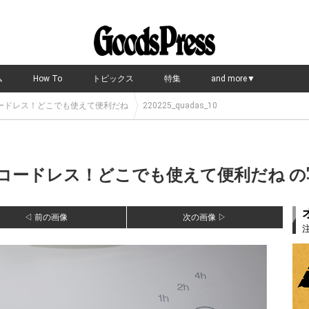
ム
How To
トピックス
特集
and more▼
ードレス！どこでも使えて便利だね
220225_quadas_10
ードレス！どこでも使えて便利だね の写
◁ 前の画像
次の画像 ▷