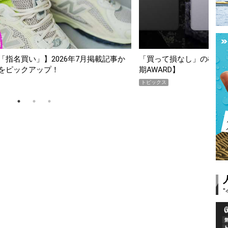
スマホ5選【GoodsPress 2026上半
薄着になる季節の夏こそ“
SHOCK「GRAVITYMA
PR