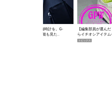
んだ「指名買い」】2026年7月掲載記事か
「買って損なし」の極上
イテムをピックアップ！
期AWARD】
トピックス