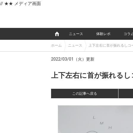
// ★★ メディア画面
e
ニュース
体験レポ
コラ
ホーム
ニュース
上下左右に首が振れるしコ
2022/03/01（火）更新
上下左右に首が振れるしコ
この記事へ戻る