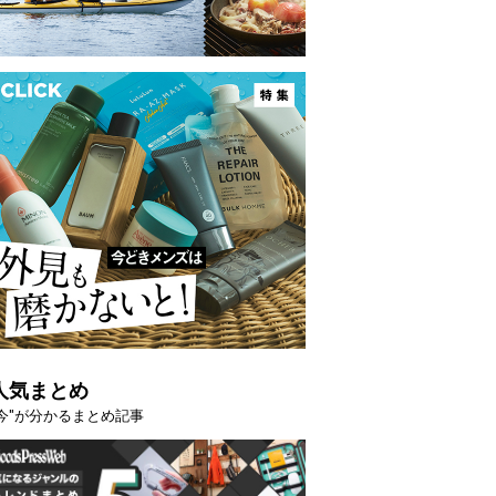
映える”タフな腕時計を。G-
【編集部員が選んだ「指名買い」
STER」は本当に機能も見た…
らイチオシアイテムをピックア
トピックス
人気まとめ
"今"が分かるまとめ記事