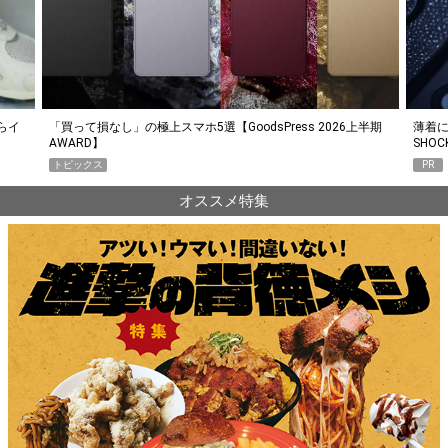
らイ
「買って損なし」の極上スマホ5選【GoodsPress 2026上半期
薄着に
AWARD】
SHO
トピックス
PR
オススメ特集