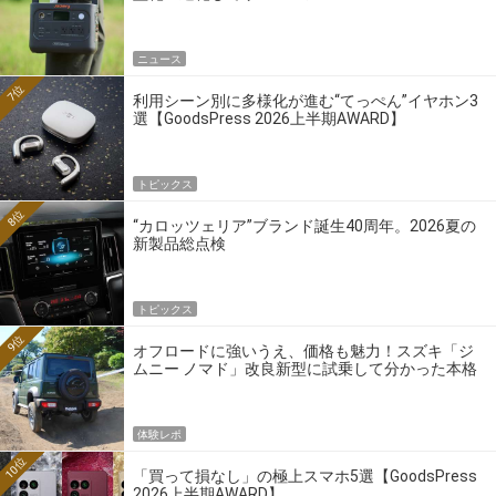
ニュース
7位
利用シーン別に多様化が進む“てっぺん”イヤホン3
選【GoodsPress 2026上半期AWARD】
トピックス
8位
“カロッツェリア”ブランド誕生40周年。2026夏の
新製品総点検
トピックス
9位
オフロードに強いうえ、価格も魅力！スズキ「ジ
ムニー ノマド」改良新型に試乗して分かった本格
クロカンの実力
体験レポ
10位
「買って損なし」の極上スマホ5選【GoodsPress
2026上半期AWARD】