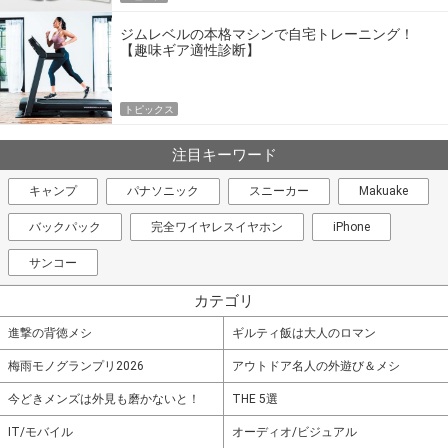
ジムレベルの本格マシンで自宅トレーニング！
【趣味ギア適性診断】
トピックス
注目キーワード
キャンプ
パナソニック
スニーカー
Makuake
バックパック
完全ワイヤレスイヤホン
iPhone
サンコー
カテゴリ
進撃の背徳メシ
ギルティ飯は大人のロマン
梅雨モノグランプリ2026
アウトドア名人の外遊び＆メシ
今どきメンズは外見も磨かないと！
THE 5選
IT/モバイル
オーディオ/ビジュアル