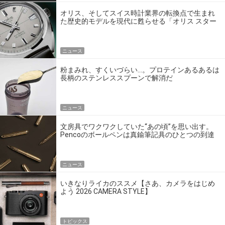
オリス、そしてスイス時計業界の転換点で生まれ
た歴史的モデルを現代に甦らせる「オリス スター
エディション」
ニュース
粉まみれ、すくいづらい…。プロテインあるあるは
長柄のステンレススプーンで解消だ
ニュース
文房具でワクワクしていた“あの頃”を思い出す。
Pencoのボールペンは真鍮筆記具のひとつの到達
点だ
ニュース
いきなりライカのススメ【さあ、カメラをはじめ
よう 2026 CAMERA STYLE】
トピックス