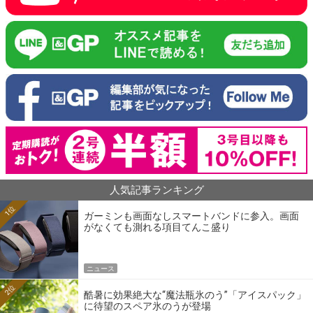
人気記事ランキング
1位
ガーミンも画面なしスマートバンドに参入。画面
がなくても測れる項目てんこ盛り
ニュース
2位
酷暑に効果絶大な“魔法瓶氷のう”「アイスパック」
に待望のスペア氷のうが登場