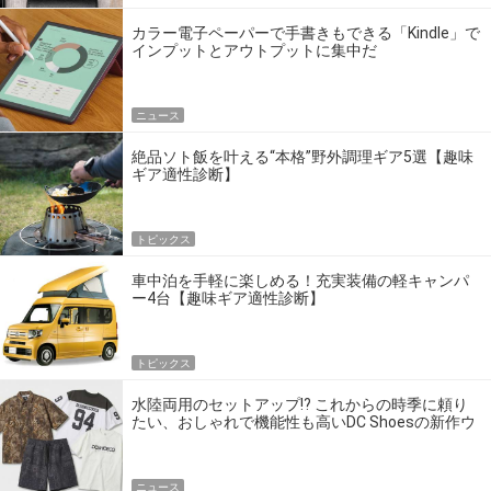
カラー電子ペーパーで手書きもできる「Kindle」で
インプットとアウトプットに集中だ
ニュース
絶品ソト飯を叶える“本格”野外調理ギア5選【趣味
ギア適性診断】
トピックス
車中泊を手軽に楽しめる！充実装備の軽キャンパ
ー4台【趣味ギア適性診断】
トピックス
水陸両用のセットアップ!? これからの時季に頼り
たい、おしゃれで機能性も高いDC Shoesの新作ウ
エア
ニュース