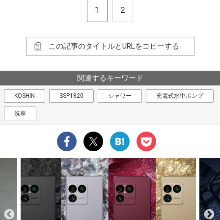
1
2
この記事のタイトルとURLをコピーする
関連するキーワード
KOSHIN
SSP1820
シャワー
充電式水中ポンプ
洗車