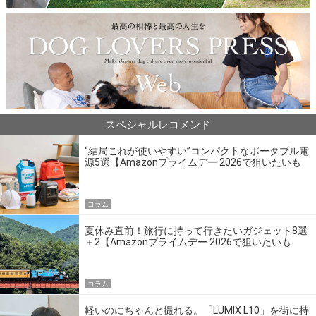
スペシャルレコメンド
“結局これが使いやすい”コンパクトなポータブル電
源5選【Amazonプライムデー 2026で狙いたいも
の】
コラム
夏休み直前！旅行に持って行きたいガジェット8選
＋2【Amazonプライムデー 2026で狙いたいも
の】
コラム
軽いのにちゃんと撮れる。「LUMIX L10」を街に持