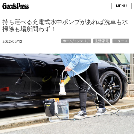
MENU
持ち運べる充電式水中ポンプがあれば洗車も水
掃除も場所問わず！
ホーム/インテリア
生活家電
ニュース
2022/05/12