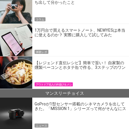
ち出して分かったこと
コラム
1万円台で買えるスマートノート、NEWYESは本当
に使えるのか？ 実際に購入して試してみた
体験レポ
【レジェンド直伝レシピ】簡単で旨い！ 自家製の
燻製ベーコンとホタテ缶で作る、3ステップのワン
パン飯
アウトドア名人の外遊び＆メシ
マンスリーチョイス
GoProが1型センサー搭載のシネマカメラを出して
きた。「MISSION 1」シリーズって何がそんなにス
ゴいの？
ニュース