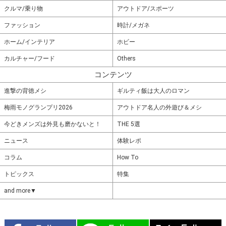
クルマ/乗り物
アウトドア/スポーツ
ファッション
時計/メガネ
ホーム/インテリア
ホビー
カルチャー/フード
Others
コンテンツ
進撃の背徳メシ
ギルティ飯は大人のロマン
梅雨モノグランプリ2026
アウトドア名人の外遊び＆メシ
今どきメンズは外見も磨かないと！
THE 5選
ニュース
体験レポ
コラム
How To
トピックス
特集
and more▼