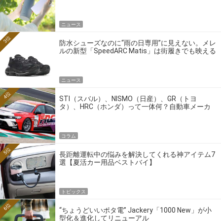
ニュース
3位
防水シューズなのに“雨の日専用”に見えない。メレ
ルの新型「SpeedARC Matis」は街履きでも映える
ニュース
4位
STI（スバル）、NISMO（日産）、GR（トヨ
タ）、HRC（ホンダ）って一体何？自動車メーカ
ーの4大ワークスブランドを探る
コラム
5位
長距離運転中の悩みを解決してくれる神アイテム7
選【夏活カー用品ベストバイ】
トピックス
6位
“ちょうどいいポタ電” Jackery「1000 New」が小
型化＆進化してリニューアル