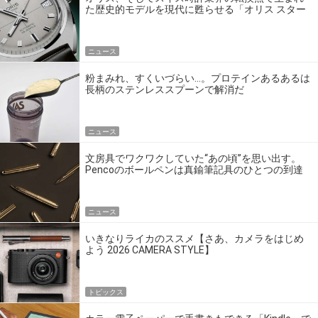
た歴史的モデルを現代に甦らせる「オリス スター
エディション」
ニュース
粉まみれ、すくいづらい…。プロテインあるあるは
長柄のステンレススプーンで解消だ
ニュース
文房具でワクワクしていた“あの頃”を思い出す。
Pencoのボールペンは真鍮筆記具のひとつの到達
点だ
ニュース
いきなりライカのススメ【さあ、カメラをはじめ
よう 2026 CAMERA STYLE】
トピックス