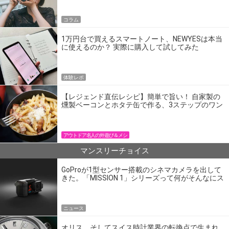
コラム
1万円台で買えるスマートノート、NEWYESは本当
に使えるのか？ 実際に購入して試してみた
体験レポ
【レジェンド直伝レシピ】簡単で旨い！ 自家製の
燻製ベーコンとホタテ缶で作る、3ステップのワン
パン飯
アウトドア名人の外遊び＆メシ
マンスリーチョイス
GoProが1型センサー搭載のシネマカメラを出して
きた。「MISSION 1」シリーズって何がそんなにス
ゴいの？
ニュース
オリス、そしてスイス時計業界の転換点で生まれ