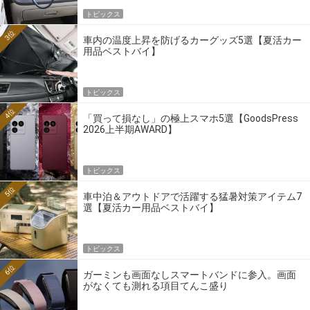
トピックス
3位
車内の温度上昇を防げるカーグッズ5選【夏活カー
用品ベストバイ】
トピックス
4位
「買って損なし」の極上スマホ5選【GoodsPress
2026上半期AWARD】
トピックス
5位
車中泊＆アウトドアで活躍する猛暑対策アイテム7
選【夏活カー用品ベストバイ】
トピックス
6位
ガーミンも画面なしスマートバンドに参入。画面
がなくても測れる項目てんこ盛り