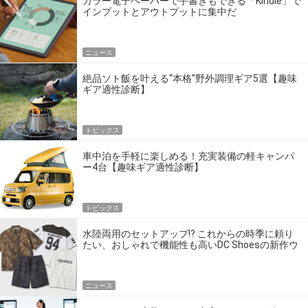
カラー電子ペーパーで手書きもできる「Kindle」で
インプットとアウトプットに集中だ
ニュース
絶品ソト飯を叶える“本格”野外調理ギア5選【趣味
ギア適性診断】
トピックス
車中泊を手軽に楽しめる！充実装備の軽キャンパ
ー4台【趣味ギア適性診断】
トピックス
水陸両用のセットアップ!? これからの時季に頼り
たい、おしゃれで機能性も高いDC Shoesの新作ウ
エア
ニュース