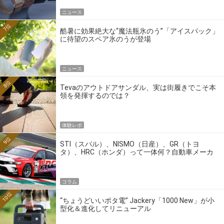
ニュース
7位
酷暑に効果絶大な“魔法瓶氷のう”「アイスパック」
に待望のスペア氷のうが登場
ニュース
8位
Tevaのアウトドアサンダル、実は街履きでこそ本
領を発揮するのでは？
体験レポ
9位
STI（スバル）、NISMO（日産）、GR（トヨ
タ）、HRC（ホンダ）って一体何？自動車メーカ
ーの4大ワークスブランドを探る
コラム
10位
“ちょうどいいポタ電” Jackery「1000 New」が小
型化＆進化してリニューアル