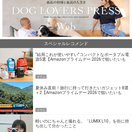
スペシャルレコメンド
“結局これが使いやすい”コンパクトなポータブル電
源5選【Amazonプライムデー 2026で狙いたいも
の】
コラム
夏休み直前！旅行に持って行きたいガジェット8選
＋2【Amazonプライムデー 2026で狙いたいも
の】
コラム
軽いのにちゃんと撮れる。「LUMIX L10」を街に持
ち出して分かったこと