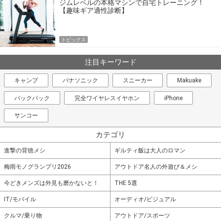
ジムレベルの本格マシンで自宅トレーニング！
【趣味ギア適性診断】
トピックス
注目キーワード
キャンプ
パナソニック
スニーカー
Makuake
バックパック
完全ワイヤレスイヤホン
iPhone
サンコー
カテゴリ
進撃の背徳メシ
ギルティ飯は大人のロマン
梅雨モノグランプリ2026
アウトドア名人の外遊び＆メシ
今どきメンズは外見も磨かないと！
THE 5選
IT/モバイル
オーディオ/ビジュアル
クルマ/乗り物
アウトドア/スポーツ