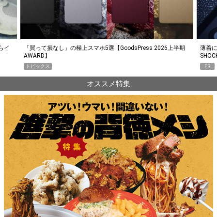
らイ
「買って損なし」の極上スマホ5選【GoodsPress 2026上半期
薄着に
AWARD】
SHO
トピックス
PR
オススメ特集