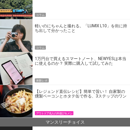
の】
コラム
軽いのにちゃんと撮れる。「LUMIX L10」を街に持
ち出して分かったこと
コラム
1万円台で買えるスマートノート、NEWYESは本当
に使えるのか？ 実際に購入して試してみた
体験レポ
【レジェンド直伝レシピ】簡単で旨い！ 自家製の
燻製ベーコンとホタテ缶で作る、3ステップのワン
パン飯
アウトドア名人の外遊び＆メシ
マンスリーチョイス