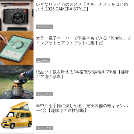
いきなりライカのススメ【さあ、カメラをはじめ
よう 2026 CAMERA STYLE】
トピックス
カラー電子ペーパーで手書きもできる「Kindle」で
インプットとアウトプットに集中だ
ニュース
絶品ソト飯を叶える“本格”野外調理ギア5選【趣味
ギア適性診断】
トピックス
車中泊を手軽に楽しめる！充実装備の軽キャンパ
ー4台【趣味ギア適性診断】
トピックス