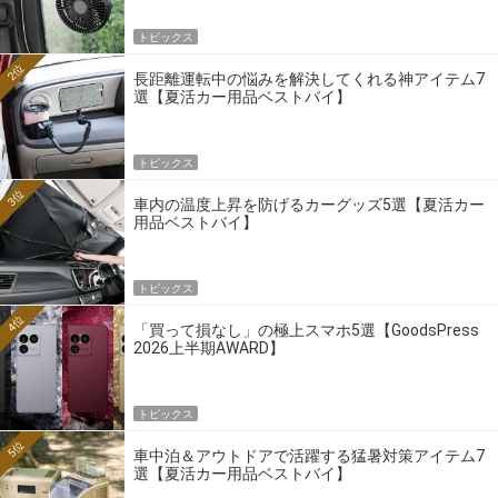
トピックス
2位
長距離運転中の悩みを解決してくれる神アイテム7
選【夏活カー用品ベストバイ】
トピックス
3位
車内の温度上昇を防げるカーグッズ5選【夏活カー
用品ベストバイ】
トピックス
4位
「買って損なし」の極上スマホ5選【GoodsPress
2026上半期AWARD】
トピックス
5位
車中泊＆アウトドアで活躍する猛暑対策アイテム7
選【夏活カー用品ベストバイ】