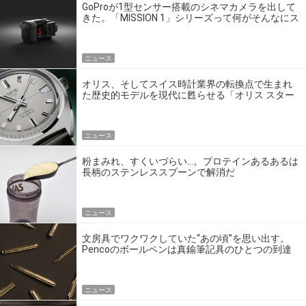
GoProが1型センサー搭載のシネマカメラを出して
きた。「MISSION 1」シリーズって何がそんなにス
ゴいの？
ニュース
オリス、そしてスイス時計業界の転換点で生まれ
た歴史的モデルを現代に甦らせる「オリス スター
エディション」
ニュース
粉まみれ、すくいづらい…。プロテインあるあるは
長柄のステンレススプーンで解消だ
ニュース
文房具でワクワクしていた“あの頃”を思い出す。
Pencoのボールペンは真鍮筆記具のひとつの到達
点だ
ニュース