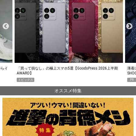
らイ
「買って損なし」の極上スマホ5選【GoodsPress 2026上半期
薄着に
AWARD】
SHO
トピックス
PR
オススメ特集