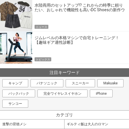
水陸両用のセットアップ!? これからの時季に頼り
たい、おしゃれで機能性も高いDC Shoesの新作ウ
エア
ニュース
ジムレベルの本格マシンで自宅トレーニング！
【趣味ギア適性診断】
トピックス
注目キーワード
キャンプ
パナソニック
スニーカー
Makuake
バックパック
完全ワイヤレスイヤホン
iPhone
サンコー
カテゴリ
進撃の背徳メシ
ギルティ飯は大人のロマン