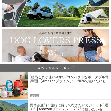
スペシャルレコメンド
“結局これが使いやすい”コンパクトなポータブル電
源5選【Amazonプライムデー 2026で狙いたいも
の】
コラム
夏休み直前！旅行に持って行きたいガジェット8選
＋2【Amazonプライムデー 2026で狙いたいも