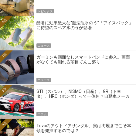
トピックス
6位
酷暑に効果絶大な“魔法瓶氷のう”「アイスパック」
に待望のスペア氷のうが登場
ニュース
7位
ガーミンも画面なしスマートバンドに参入。画面
がなくても測れる項目てんこ盛り
ニュース
8位
STI（スバル）、NISMO（日産）、GR（トヨ
タ）、HRC（ホンダ）って一体何？自動車メーカ
ーの4大ワークスブランドを探る
コラム
9位
Tevaのアウトドアサンダル、実は街履きでこそ本
領を発揮するのでは？