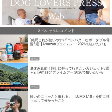
スペシャルレコメンド
“結局これが使いやすい”コンパクトなポータブル電
源5選【Amazonプライムデー 2026で狙いたいも
の】
コラム
夏休み直前！旅行に持って行きたいガジェット8選
＋2【Amazonプライムデー 2026で狙いたいも
の】
コラム
軽いのにちゃんと撮れる。「LUMIX L10」を街に持
ち出して分かったこと