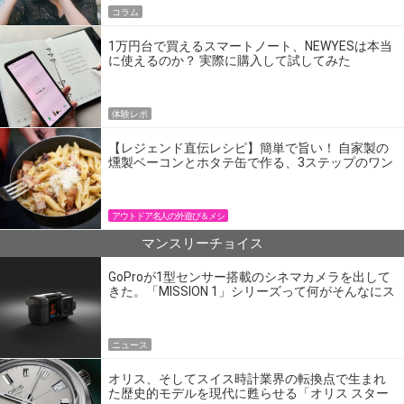
コラム
1万円台で買えるスマートノート、NEWYESは本当
に使えるのか？ 実際に購入して試してみた
体験レポ
【レジェンド直伝レシピ】簡単で旨い！ 自家製の
燻製ベーコンとホタテ缶で作る、3ステップのワン
パン飯
アウトドア名人の外遊び＆メシ
マンスリーチョイス
GoProが1型センサー搭載のシネマカメラを出して
きた。「MISSION 1」シリーズって何がそんなにス
ゴいの？
ニュース
オリス、そしてスイス時計業界の転換点で生まれ
た歴史的モデルを現代に甦らせる「オリス スター