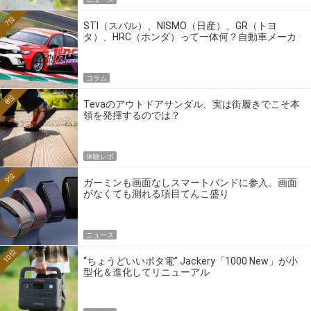
7位
STI（スバル）、NISMO（日産）、GR（トヨ
タ）、HRC（ホンダ）って一体何？自動車メーカ
ーの4大ワークスブランドを探る
コラム
8位
Tevaのアウトドアサンダル、実は街履きでこそ本
領を発揮するのでは？
体験レポ
9位
ガーミンも画面なしスマートバンドに参入。画面
がなくても測れる項目てんこ盛り
ニュース
10位
“ちょうどいいポタ電” Jackery「1000 New」が小
型化＆進化してリニューアル