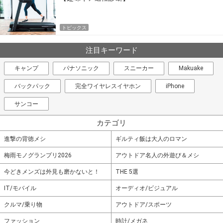
トピックス
注目キーワード
キャンプ
パナソニック
スニーカー
Makuake
バックパック
完全ワイヤレスイヤホン
iPhone
サンコー
カテゴリ
進撃の背徳メシ
ギルティ飯は大人のロマン
梅雨モノグランプリ2026
アウトドア名人の外遊び＆メシ
今どきメンズは外見も磨かないと！
THE 5選
IT/モバイル
オーディオ/ビジュアル
クルマ/乗り物
アウトドア/スポーツ
ファッション
時計/メガネ