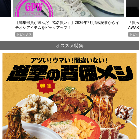
らイ
「買って損なし」の極上スマホ5選【GoodsPress 2026上半期
薄着に
AWARD】
SHO
トピックス
PR
オススメ特集