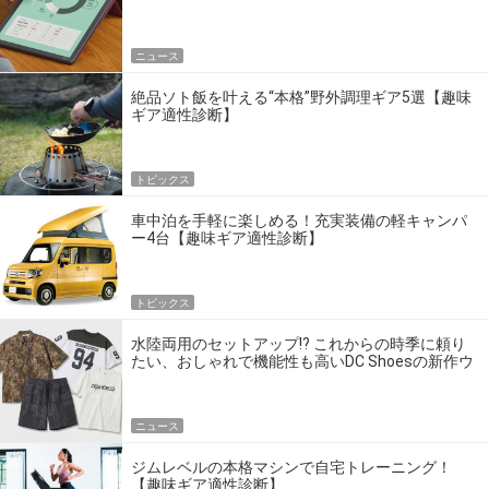
ニュース
絶品ソト飯を叶える“本格”野外調理ギア5選【趣味
ギア適性診断】
トピックス
車中泊を手軽に楽しめる！充実装備の軽キャンパ
ー4台【趣味ギア適性診断】
トピックス
水陸両用のセットアップ!? これからの時季に頼り
たい、おしゃれで機能性も高いDC Shoesの新作ウ
エア
ニュース
ジムレベルの本格マシンで自宅トレーニング！
【趣味ギア適性診断】