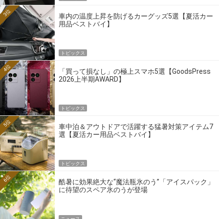
3位
車内の温度上昇を防げるカーグッズ5選【夏活カー
用品ベストバイ】
トピックス
4位
「買って損なし」の極上スマホ5選【GoodsPress
2026上半期AWARD】
トピックス
5位
車中泊＆アウトドアで活躍する猛暑対策アイテム7
選【夏活カー用品ベストバイ】
トピックス
6位
酷暑に効果絶大な“魔法瓶氷のう”「アイスパック」
に待望のスペア氷のうが登場
ニュース