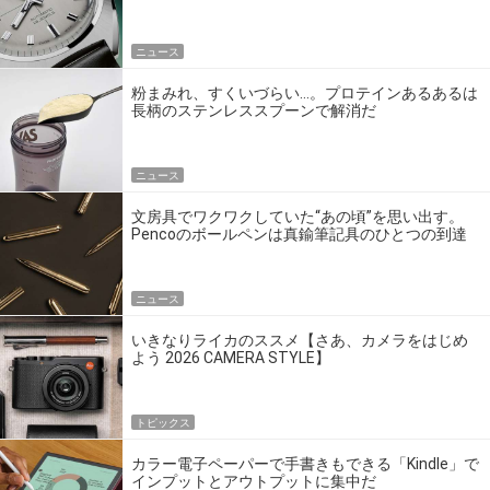
エディション」
ニュース
粉まみれ、すくいづらい…。プロテインあるあるは
長柄のステンレススプーンで解消だ
ニュース
文房具でワクワクしていた“あの頃”を思い出す。
Pencoのボールペンは真鍮筆記具のひとつの到達
点だ
ニュース
いきなりライカのススメ【さあ、カメラをはじめ
よう 2026 CAMERA STYLE】
トピックス
カラー電子ペーパーで手書きもできる「Kindle」で
インプットとアウトプットに集中だ