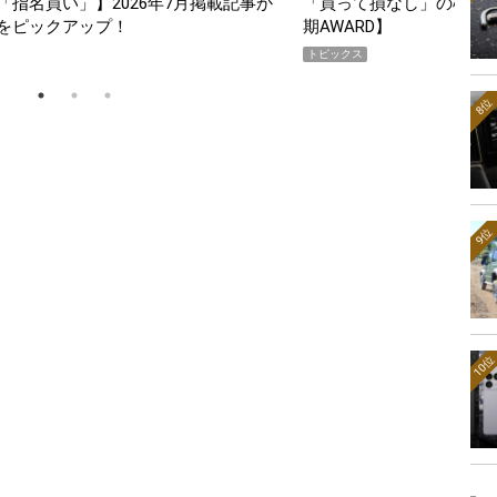
スマホ5選【GoodsPress 2026上半
薄着になる季節の夏こそ“
SHOCK「GRAVITYMA
PR
8位
9位
10位