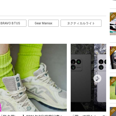
4位
 BRAVO BTUS
Gear Maniax
タクティカルライト
5位
6位
7位