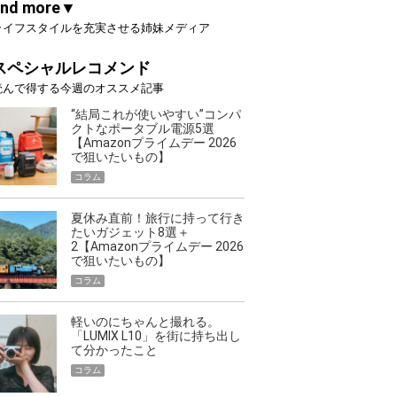
and more▼
ライフスタイルを充実させる姉妹メディア
スペシャルレコメンド
読んで得する今週のオススメ記事
“結局これが使いやすい”コンパ
クトなポータブル電源5選
【Amazonプライムデー 2026
で狙いたいもの】
コラム
夏休み直前！旅行に持って行き
たいガジェット8選＋
2【Amazonプライムデー 2026
で狙いたいもの】
コラム
軽いのにちゃんと撮れる。
「LUMIX L10」を街に持ち出し
て分かったこと
コラム