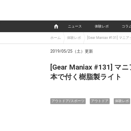
e
ニュース
体験レポ
コラ
ホーム
体験レポ
[Gear Maniax #1
2019/05/25（土）更新
[Gear Maniax #1
本で付く樹脂製ライト
アウトドア/スポーツ
アウトドア
体験レポ