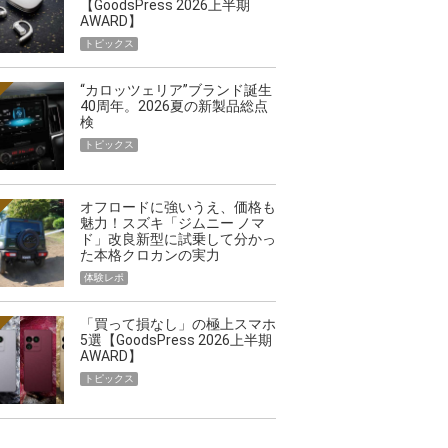
映える”タフな腕時計を。G-
【編集部員が選んだ「指名買い」
【GoodsPress 2026上半期
AWARD】
STER」は本当に機能も見た…
らイチオシアイテムをピックア
トピックス
トピックス
“カロッツェリア”ブランド誕生
40周年。2026夏の新製品総点
検
トピックス
オフロードに強いうえ、価格も
魅力！スズキ「ジムニー ノマ
ド」改良新型に試乗して分かっ
た本格クロカンの実力
体験レポ
「買って損なし」の極上スマホ
5選【GoodsPress 2026上半期
AWARD】
トピックス