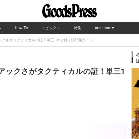
ム
How To
トピックス
特集
and more▼
31] マニアックさがタクティカルの証！単三1本で付く樹脂製ライト
31] マニアックさがタクティカルの証！単三1