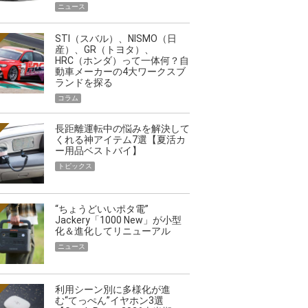
ニュース
STI（スバル）、NISMO（日
産）、GR（トヨタ）、
HRC（ホンダ）って一体何？自
動車メーカーの4大ワークスブ
ランドを探る
コラム
長距離運転中の悩みを解決して
くれる神アイテム7選【夏活カ
ー用品ベストバイ】
トピックス
“ちょうどいいポタ電”
Jackery「1000 New」が小型
化＆進化してリニューアル
ニュース
利用シーン別に多様化が進
む“てっぺん”イヤホン3選