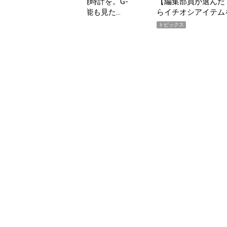
んだ「指名買い」】2026年7月掲載記事か
「買って損なし」の極上
イテムをピックアップ！
期AWARD】
トピックス