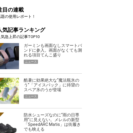
注目の連載
話題の使用レポート！
人気記事ランキング
人気急上昇の記事TOP10
ガーミンも画面なしスマートバ
ンドに参入。画面がなくても測
れる項目てんこ盛り
ニュース
酷暑に効果絶大な“魔法瓶氷の
う”「アイスパック」に待望の
スペア氷のうが登場
ニュース
防水シューズなのに“雨の日専
用”に見えない。メレルの新型
「SpeedARC Matis」は街履き
でも映える