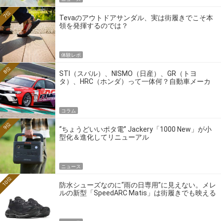
7位
Tevaのアウトドアサンダル、実は街履きでこそ本
領を発揮するのでは？
体験レポ
8位
STI（スバル）、NISMO（日産）、GR（トヨ
タ）、HRC（ホンダ）って一体何？自動車メーカ
ーの4大ワークスブランドを探る
コラム
9位
“ちょうどいいポタ電” Jackery「1000 New」が小
型化＆進化してリニューアル
ニュース
10位
防水シューズなのに“雨の日専用”に見えない。メレ
ルの新型「SpeedARC Matis」は街履きでも映える