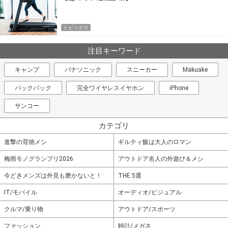
トピックス
注目キーワード
キャンプ
パナソニック
スニーカー
Makuake
バックパック
完全ワイヤレスイヤホン
iPhone
サンコー
カテゴリ
進撃の背徳メシ
ギルティ飯は大人のロマン
梅雨モノグランプリ2026
アウトドア名人の外遊び＆メシ
今どきメンズは外見も磨かないと！
THE 5選
IT/モバイル
オーディオ/ビジュアル
クルマ/乗り物
アウトドア/スポーツ
ファッション
時計/メガネ