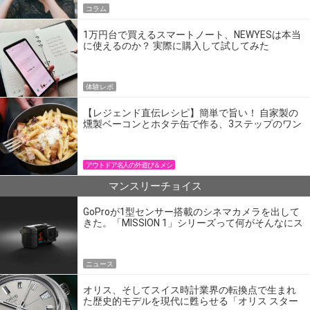
コラム
1万円台で買えるスマートノート、NEWYESは本当
に使えるのか？ 実際に購入して試してみた
体験レポ
【レジェンド直伝レシピ】簡単で旨い！ 自家製の
燻製ベーコンとホタテ缶で作る、3ステップのワン
パン飯
アウトドア名人の外遊び＆メシ
マンスリーチョイス
GoProが1型センサー搭載のシネマカメラを出して
きた。「MISSION 1」シリーズって何がそんなにス
ゴいの？
ニュース
オリス、そしてスイス時計業界の転換点で生まれ
た歴史的モデルを現代に甦らせる「オリス スター