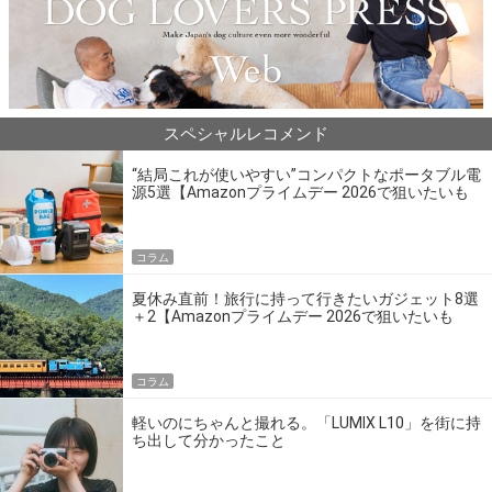
スペシャルレコメンド
“結局これが使いやすい”コンパクトなポータブル電
源5選【Amazonプライムデー 2026で狙いたいも
の】
コラム
夏休み直前！旅行に持って行きたいガジェット8選
＋2【Amazonプライムデー 2026で狙いたいも
の】
コラム
軽いのにちゃんと撮れる。「LUMIX L10」を街に持
ち出して分かったこと