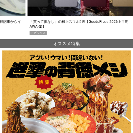
らイ
「買って損なし」の極上スマホ5選【GoodsPress 2026上半期
薄着に
AWARD】
SHO
トピックス
PR
オススメ特集