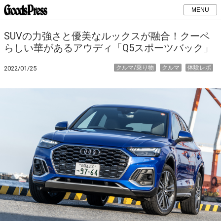
MENU
SUVの力強さと優美なルックスが融合！クーペ
らしい華があるアウディ「Q5スポーツバック」
クルマ/乗り物
クルマ
体験レポ
2022/01/25