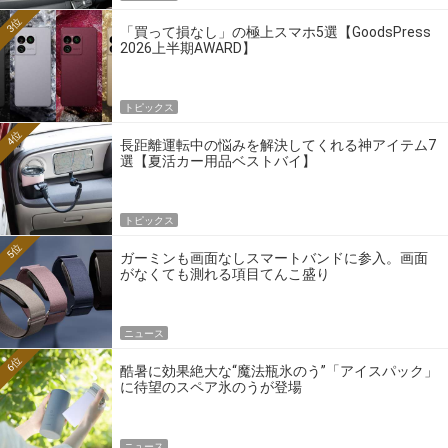
3位
「買って損なし」の極上スマホ5選【GoodsPress
2026上半期AWARD】
トピックス
4位
長距離運転中の悩みを解決してくれる神アイテム7
選【夏活カー用品ベストバイ】
トピックス
5位
ガーミンも画面なしスマートバンドに参入。画面
がなくても測れる項目てんこ盛り
ニュース
6位
酷暑に効果絶大な“魔法瓶氷のう”「アイスパック」
に待望のスペア氷のうが登場
ニュース