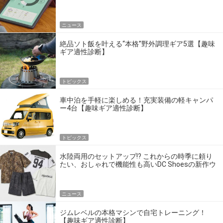
ニュース
絶品ソト飯を叶える“本格”野外調理ギア5選【趣味
ギア適性診断】
トピックス
車中泊を手軽に楽しめる！充実装備の軽キャンパ
ー4台【趣味ギア適性診断】
トピックス
水陸両用のセットアップ!? これからの時季に頼り
たい、おしゃれで機能性も高いDC Shoesの新作ウ
エア
ニュース
ジムレベルの本格マシンで自宅トレーニング！
【趣味ギア適性診断】