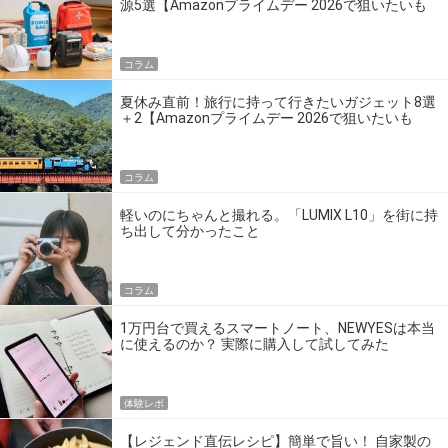
源5選【Amazonプライムデー 2026で狙いたいも
の】
コラム
夏休み直前！旅行に持って行きたいガジェット8選
＋2【Amazonプライムデー 2026で狙いたいも
の】
コラム
軽いのにちゃんと撮れる。「LUMIX L10」を街に持
ち出して分かったこと
コラム
1万円台で買えるスマートノート、NEWYESは本当
に使えるのか？ 実際に購入して試してみた
体験レポ
【レジェンド直伝レシピ】簡単で旨い！ 自家製の