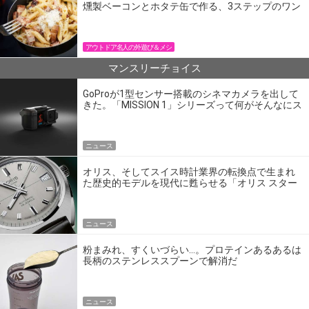
燻製ベーコンとホタテ缶で作る、3ステップのワン
パン飯
アウトドア名人の外遊び＆メシ
マンスリーチョイス
GoProが1型センサー搭載のシネマカメラを出して
きた。「MISSION 1」シリーズって何がそんなにス
ゴいの？
ニュース
オリス、そしてスイス時計業界の転換点で生まれ
た歴史的モデルを現代に甦らせる「オリス スター
エディション」
ニュース
粉まみれ、すくいづらい…。プロテインあるあるは
長柄のステンレススプーンで解消だ
ニュース