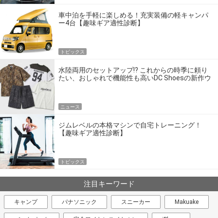
車中泊を手軽に楽しめる！充実装備の軽キャンパ
ー4台【趣味ギア適性診断】
トピックス
水陸両用のセットアップ!? これからの時季に頼り
たい、おしゃれで機能性も高いDC Shoesの新作ウ
エア
ニュース
ジムレベルの本格マシンで自宅トレーニング！
【趣味ギア適性診断】
トピックス
注目キーワード
キャンプ
パナソニック
スニーカー
Makuake