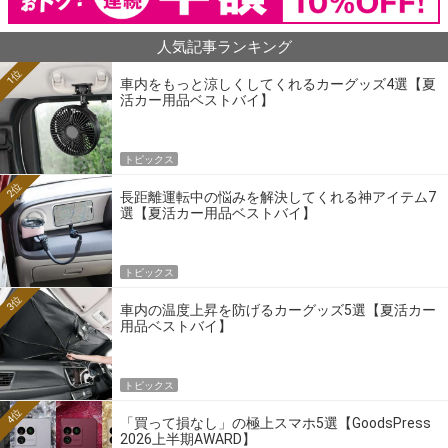
人気記事ランキング
1位
車内をもっと涼しくしてくれるカーグッズ4選【夏
活カー用品ベストバイ】
トピックス
2位
長距離運転中の悩みを解決してくれる神アイテム7
選【夏活カー用品ベストバイ】
トピックス
3位
車内の温度上昇を防げるカーグッズ5選【夏活カー
用品ベストバイ】
トピックス
4位
「買って損なし」の極上スマホ5選【GoodsPress
2026上半期AWARD】