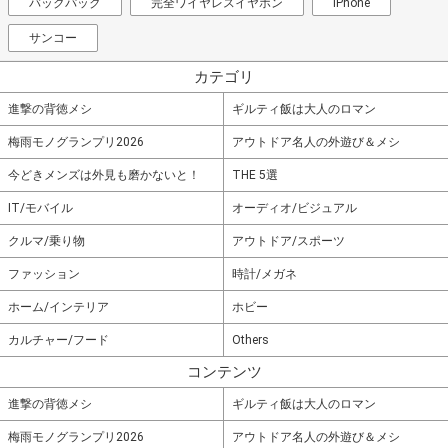
バックパック
完全ワイヤレスイヤホン
iPhone
サンコー
カテゴリ
進撃の背徳メシ
ギルティ飯は大人のロマン
梅雨モノグランプリ2026
アウトドア名人の外遊び＆メシ
今どきメンズは外見も磨かないと！
THE 5選
IT/モバイル
オーディオ/ビジュアル
クルマ/乗り物
アウトドア/スポーツ
ファッション
時計/メガネ
ホーム/インテリア
ホビー
カルチャー/フード
Others
コンテンツ
進撃の背徳メシ
ギルティ飯は大人のロマン
梅雨モノグランプリ2026
アウトドア名人の外遊び＆メシ