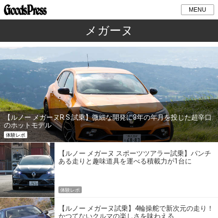
MENU
メガーヌ
【ルノー メガーヌR.S.試乗】微細な開発に3年の年月を投じた超辛口
のホットモデル
体験レポ
【ルノー メガーヌ スポーツツアラー試乗】パンチ
ある走りと趣味道具を運べる積載力が1台に
体験レポ
【ルノー メガーヌ試乗】4輪操舵で新次元の走り！
かつてないクルマの楽しさを味わえる