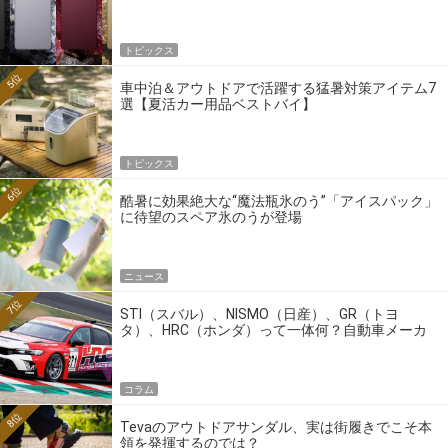
トピックス
5位
車中泊＆アウトドアで活躍する猛暑対策アイテム7
選【夏活カー用品ベストバイ】
トピックス
6位
酷暑に効果絶大な“魔法瓶氷のう”「アイスパック」
に待望のスペア氷のうが登場
ニュース
7位
STI（スバル）、NISMO（日産）、GR（トヨ
タ）、HRC（ホンダ）って一体何？自動車メーカ
ーの4大ワークスブランドを探る
コラム
8位
Tevaのアウトドアサンダル、実は街履きでこそ本
領を発揮するのでは？