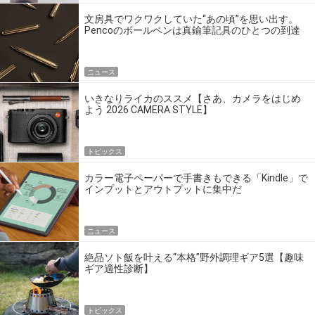
文房具でワクワクしていた“あの頃”を思い出す。
Pencoのボールペンは真鍮筆記具のひとつの到達
点だ
ニュース
いきなりライカのススメ【さあ、カメラをはじめ
よう 2026 CAMERA STYLE】
トピックス
カラー電子ペーパーで手書きもできる「Kindle」で
インプットとアウトプットに集中だ
ニュース
絶品ソト飯を叶える“本格”野外調理ギア5選【趣味
ギア適性診断】
トピックス