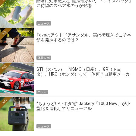
酷暑に効果絶大な“魔法瓶氷のう”「アイスパック」
に待望のスペア氷のうが登場
ニュース
8位
Tevaのアウトドアサンダル、実は街履きでこそ本
領を発揮するのでは？
体験レポ
9位
STI（スバル）、NISMO（日産）、GR（トヨ
タ）、HRC（ホンダ）って一体何？自動車メーカ
ーの4大ワークスブランドを探る
コラム
10位
“ちょうどいいポタ電” Jackery「1000 New」が小
型化＆進化してリニューアル
ニュース