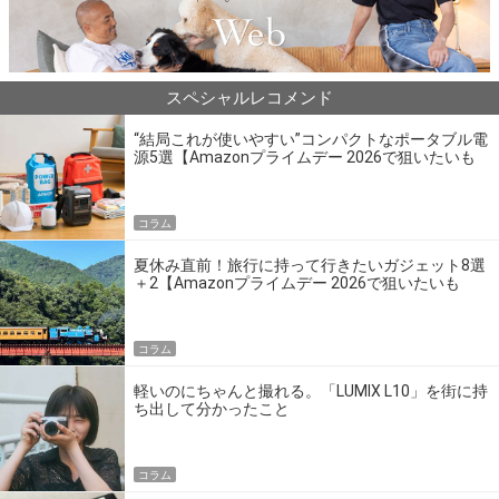
スペシャルレコメンド
“結局これが使いやすい”コンパクトなポータブル電
源5選【Amazonプライムデー 2026で狙いたいも
の】
コラム
夏休み直前！旅行に持って行きたいガジェット8選
＋2【Amazonプライムデー 2026で狙いたいも
の】
コラム
軽いのにちゃんと撮れる。「LUMIX L10」を街に持
ち出して分かったこと
コラム