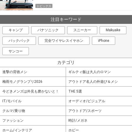
トピックス
注目キーワード
キャンプ
パナソニック
スニーカー
Makuake
バックパック
完全ワイヤレスイヤホン
iPhone
サンコー
カテゴリ
進撃の背徳メシ
ギルティ飯は大人のロマン
梅雨モノグランプリ2026
アウトドア名人の外遊び＆メシ
今どきメンズは外見も磨かないと！
THE 5選
IT/モバイル
オーディオ/ビジュアル
クルマ/乗り物
アウトドア/スポーツ
ファッション
時計/メガネ
ホーム/インテリア
ホビー