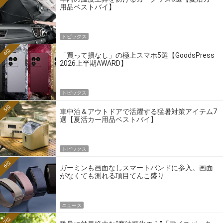
用品ベストバイ】
トピックス
4位
「買って損なし」の極上スマホ5選【GoodsPress
2026上半期AWARD】
トピックス
5位
車中泊＆アウトドアで活躍する猛暑対策アイテム7
選【夏活カー用品ベストバイ】
トピックス
6位
ガーミンも画面なしスマートバンドに参入。画面
がなくても測れる項目てんこ盛り
ニュース
7位