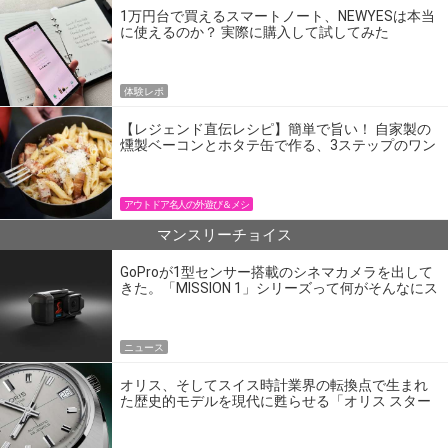
1万円台で買えるスマートノート、NEWYESは本当
に使えるのか？ 実際に購入して試してみた
体験レポ
【レジェンド直伝レシピ】簡単で旨い！ 自家製の
燻製ベーコンとホタテ缶で作る、3ステップのワン
パン飯
アウトドア名人の外遊び＆メシ
マンスリーチョイス
GoProが1型センサー搭載のシネマカメラを出して
きた。「MISSION 1」シリーズって何がそんなにス
ゴいの？
ニュース
オリス、そしてスイス時計業界の転換点で生まれ
た歴史的モデルを現代に甦らせる「オリス スター
エディション」