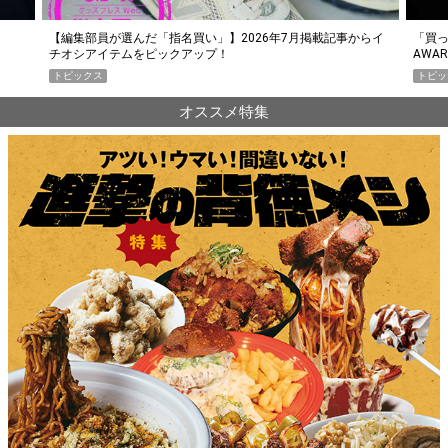
らイ
「買って損なし」の極上スマホ5選【GoodsPress 2026上半期
薄着に
AWARD】
SHO
トピックス
PR
オススメ特集