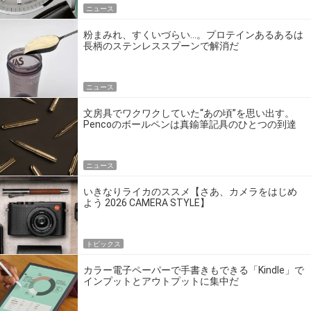
ニュース
粉まみれ、すくいづらい…。プロテインあるあるは
長柄のステンレススプーンで解消だ
ニュース
文房具でワクワクしていた“あの頃”を思い出す。
Pencoのボールペンは真鍮筆記具のひとつの到達
点だ
ニュース
いきなりライカのススメ【さあ、カメラをはじめ
よう 2026 CAMERA STYLE】
トピックス
カラー電子ペーパーで手書きもできる「Kindle」で
インプットとアウトプットに集中だ