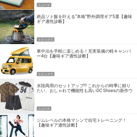
ニュース
絶品ソト飯を叶える“本格”野外調理ギア5選【趣味
ギア適性診断】
トピックス
車中泊を手軽に楽しめる！充実装備の軽キャンパ
ー4台【趣味ギア適性診断】
トピックス
水陸両用のセットアップ!? これからの時季に頼り
たい、おしゃれで機能性も高いDC Shoesの新作ウ
エア
ニュース
ジムレベルの本格マシンで自宅トレーニング！
【趣味ギア適性診断】