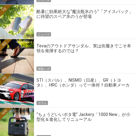
ニュース
7位
酷暑に効果絶大な“魔法瓶氷のう”「アイスパック」
に待望のスペア氷のうが登場
ニュース
8位
Tevaのアウトドアサンダル、実は街履きでこそ本
領を発揮するのでは？
体験レポ
9位
STI（スバル）、NISMO（日産）、GR（トヨ
タ）、HRC（ホンダ）って一体何？自動車メーカ
ーの4大ワークスブランドを探る
コラム
10位
“ちょうどいいポタ電” Jackery「1000 New」が小
型化＆進化してリニューアル