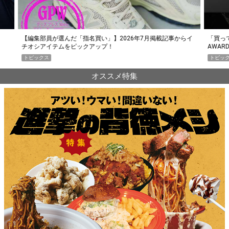
らイ
「買って損なし」の極上スマホ5選【GoodsPress 2026上半期
薄着に
AWARD】
SHO
トピックス
PR
オススメ特集