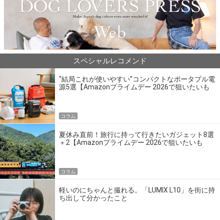
スペシャルレコメンド
“結局これが使いやすい”コンパクトなポータブル電
源5選【Amazonプライムデー 2026で狙いたいも
の】
コラム
夏休み直前！旅行に持って行きたいガジェット8選
＋2【Amazonプライムデー 2026で狙いたいも
の】
コラム
軽いのにちゃんと撮れる。「LUMIX L10」を街に持
ち出して分かったこと