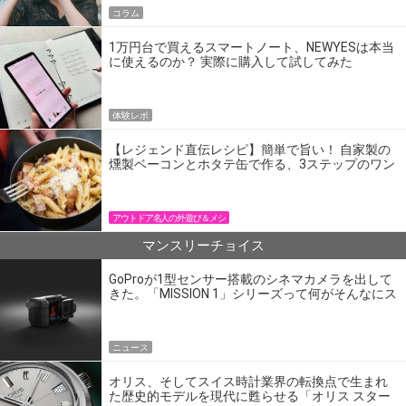
コラム
1万円台で買えるスマートノート、NEWYESは本当
に使えるのか？ 実際に購入して試してみた
体験レポ
【レジェンド直伝レシピ】簡単で旨い！ 自家製の
燻製ベーコンとホタテ缶で作る、3ステップのワン
パン飯
アウトドア名人の外遊び＆メシ
マンスリーチョイス
GoProが1型センサー搭載のシネマカメラを出して
きた。「MISSION 1」シリーズって何がそんなにス
ゴいの？
ニュース
オリス、そしてスイス時計業界の転換点で生まれ
た歴史的モデルを現代に甦らせる「オリス スター