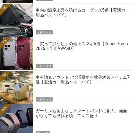
3位
車内の温度上昇を防げるカーグッズ5選【夏活カー
用品ベストバイ】
トピックス
4位
「買って損なし」の極上スマホ5選【GoodsPress
2026上半期AWARD】
トピックス
5位
車中泊＆アウトドアで活躍する猛暑対策アイテム7
選【夏活カー用品ベストバイ】
トピックス
6位
ガーミンも画面なしスマートバンドに参入。画面
がなくても測れる項目てんこ盛り