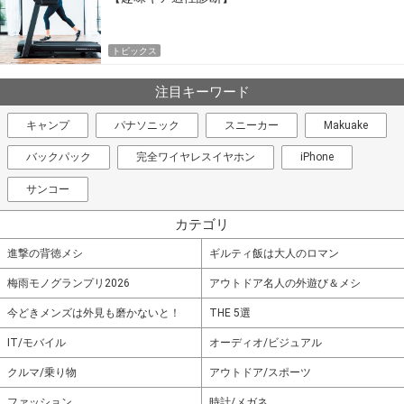
トピックス
注目キーワード
キャンプ
パナソニック
スニーカー
Makuake
バックパック
完全ワイヤレスイヤホン
iPhone
サンコー
カテゴリ
進撃の背徳メシ
ギルティ飯は大人のロマン
梅雨モノグランプリ2026
アウトドア名人の外遊び＆メシ
今どきメンズは外見も磨かないと！
THE 5選
IT/モバイル
オーディオ/ビジュアル
クルマ/乗り物
アウトドア/スポーツ
ファッション
時計/メガネ