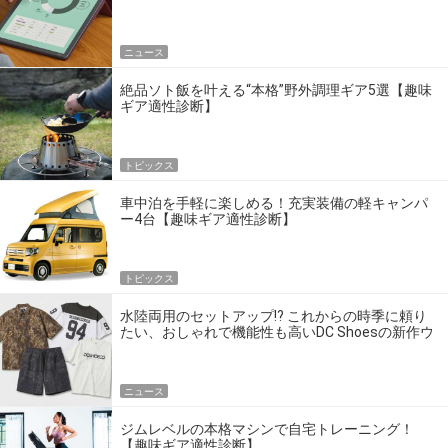
ニュース
絶品ソト飯を叶える“本格”野外調理ギア5選【趣味
ギア適性診断】
トピックス
車中泊を手軽に楽しめる！充実装備の軽キャンパ
ー4台【趣味ギア適性診断】
トピックス
水陸両用のセットアップ!? これからの時季に頼り
たい、おしゃれで機能性も高いDC Shoesの新作ウ
エア
ニュース
ジムレベルの本格マシンで自宅トレーニング！
【趣味ギア適性診断】