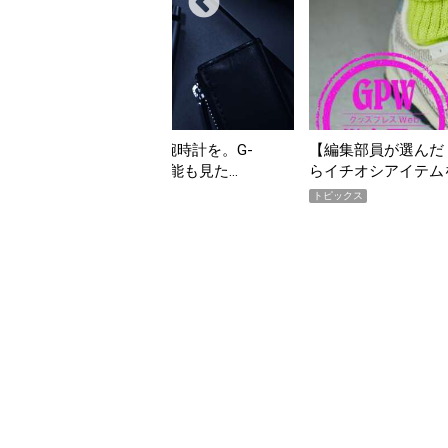
集部員が選んだ「指名買い」】2026年7月掲載記事か
「買って損な
チオシアイテムをピックアップ！
期AWARD
クス
トピックス