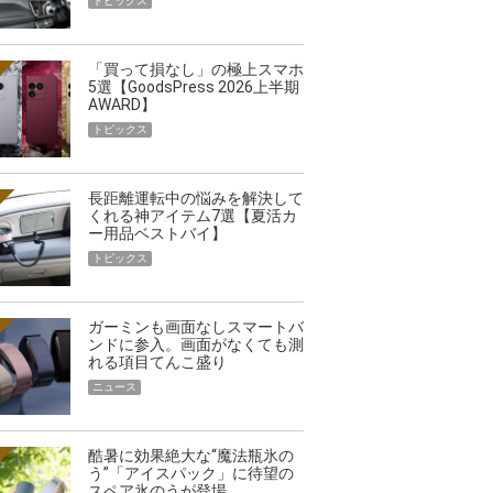
トピックス
「買って損なし」の極上スマホ
5選【GoodsPress 2026上半期
AWARD】
トピックス
長距離運転中の悩みを解決して
くれる神アイテム7選【夏活カ
ー用品ベストバイ】
トピックス
ガーミンも画面なしスマートバ
ンドに参入。画面がなくても測
れる項目てんこ盛り
ニュース
酷暑に効果絶大な“魔法瓶氷の
う”「アイスパック」に待望の
スペア氷のうが登場