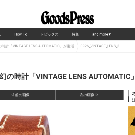
ム
How To
トピックス
特集
and more▼
「VINTAGE LENS AUTOMATIC」が復活
0926_VINTAGE_LENS_3
計「VINTAGE LENS AUTOMATIC
◁ 前の画像
次の画像 ▷