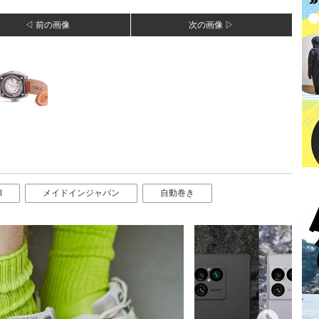
◁ 前の画像
次の画像 ▷
Ⅱ
メイドインジャパン
自動巻き