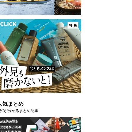
の夏こそ“映える”タフな腕時計を。G-
【編集部員が選んだ「
VITYMASTER」は本当に機能も見た…
らイチオシアイテム
トピックス
人気まとめ
"今"が分かるまとめ記事