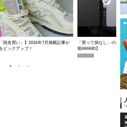
し」の極上スマホ5選【GoodsPress 2026上半
薄着になる季節
】
SHOCK「GRA
PR