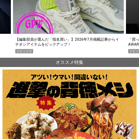
らイ
「買って損なし」の極上スマホ5選【GoodsPress 2026上半期
薄着に
AWARD】
SHO
トピックス
PR
オススメ特集