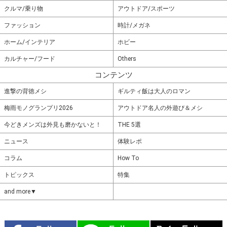
クルマ/乗り物
アウトドア/スポーツ
ファッション
時計/メガネ
ホーム/インテリア
ホビー
カルチャー/フード
Others
コンテンツ
進撃の背徳メシ
ギルティ飯は大人のロマン
梅雨モノグランプリ2026
アウトドア名人の外遊び＆メシ
今どきメンズは外見も磨かないと！
THE 5選
ニュース
体験レポ
コラム
How To
トピックス
特集
and more▼