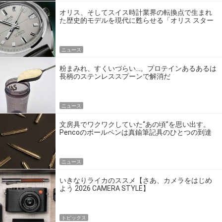
オリス、そしてスイス時計業界の転換点で生まれ
た歴史的モデルを現代に甦らせる「オリス スター
エディション」
ニュース
粉まみれ、すくいづらい…。プロテインあるあるは
長柄のステンレススプーンで解消だ
ニュース
文房具でワクワクしていた“あの頃”を思い出す。
Pencoのボールペンは真鍮筆記具のひとつの到達
点だ
ニュース
いきなりライカのススメ【さあ、カメラをはじめ
よう 2026 CAMERA STYLE】
トピックス