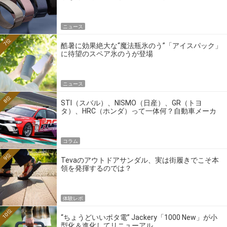
ニュース
7位
酷暑に効果絶大な“魔法瓶氷のう”「アイスパック」
に待望のスペア氷のうが登場
ニュース
8位
STI（スバル）、NISMO（日産）、GR（トヨ
タ）、HRC（ホンダ）って一体何？自動車メーカ
ーの4大ワークスブランドを探る
コラム
9位
Tevaのアウトドアサンダル、実は街履きでこそ本
領を発揮するのでは？
体験レポ
10位
“ちょうどいいポタ電” Jackery「1000 New」が小
型化＆進化してリニューアル