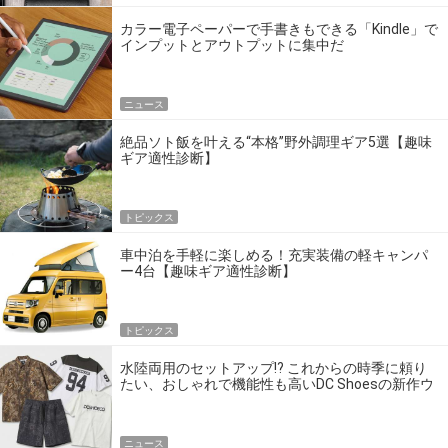
カラー電子ペーパーで手書きもできる「Kindle」で
インプットとアウトプットに集中だ
ニュース
絶品ソト飯を叶える“本格”野外調理ギア5選【趣味
ギア適性診断】
トピックス
車中泊を手軽に楽しめる！充実装備の軽キャンパ
ー4台【趣味ギア適性診断】
トピックス
水陸両用のセットアップ!? これからの時季に頼り
たい、おしゃれで機能性も高いDC Shoesの新作ウ
エア
ニュース