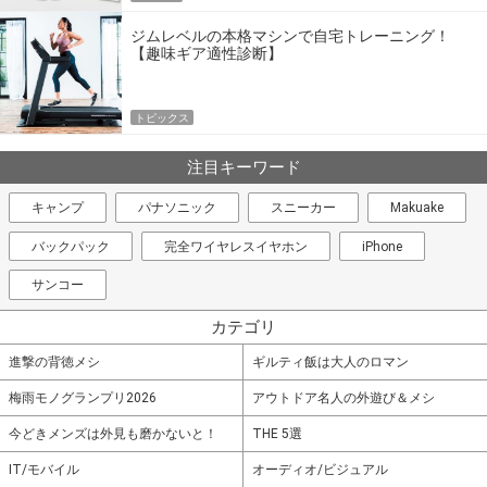
ジムレベルの本格マシンで自宅トレーニング！
【趣味ギア適性診断】
トピックス
注目キーワード
キャンプ
パナソニック
スニーカー
Makuake
バックパック
完全ワイヤレスイヤホン
iPhone
サンコー
カテゴリ
進撃の背徳メシ
ギルティ飯は大人のロマン
梅雨モノグランプリ2026
アウトドア名人の外遊び＆メシ
今どきメンズは外見も磨かないと！
THE 5選
IT/モバイル
オーディオ/ビジュアル