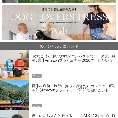
スペシャルレコメンド
“結局これが使いやすい”コンパクトなポータブル電
源5選【Amazonプライムデー 2026で狙いたいも
の】
コラム
夏休み直前！旅行に持って行きたいガジェット8選
＋2【Amazonプライムデー 2026で狙いたいも
の】
コラム
軽いのにちゃんと撮れる。「LUMIX L10」を街に持