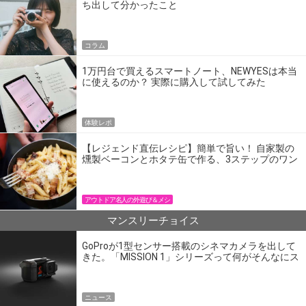
ち出して分かったこと
コラム
1万円台で買えるスマートノート、NEWYESは本当
に使えるのか？ 実際に購入して試してみた
体験レポ
【レジェンド直伝レシピ】簡単で旨い！ 自家製の
燻製ベーコンとホタテ缶で作る、3ステップのワン
パン飯
アウトドア名人の外遊び＆メシ
マンスリーチョイス
GoProが1型センサー搭載のシネマカメラを出して
きた。「MISSION 1」シリーズって何がそんなにス
ゴいの？
ニュース