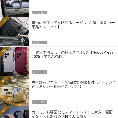
トピックス
3位
車内の温度上昇を防げるカーグッズ5選【夏活カー
用品ベストバイ】
トピックス
4位
「買って損なし」の極上スマホ5選【GoodsPress
2026上半期AWARD】
トピックス
5位
車中泊＆アウトドアで活躍する猛暑対策アイテム7
選【夏活カー用品ベストバイ】
トピックス
6位
ガーミンも画面なしスマートバンドに参入。画面
がなくても測れる項目てんこ盛り