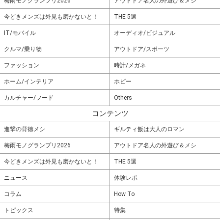
梅雨モノグランプリ2026
アウトドア名人の外遊び＆メシ
今どきメンズは外見も磨かないと！
THE 5選
IT/モバイル
オーディオ/ビジュアル
クルマ/乗り物
アウトドア/スポーツ
ファッション
時計/メガネ
ホーム/インテリア
ホビー
カルチャー/フード
Others
コンテンツ
進撃の背徳メシ
ギルティ飯は大人のロマン
梅雨モノグランプリ2026
アウトドア名人の外遊び＆メシ
今どきメンズは外見も磨かないと！
THE 5選
ニュース
体験レポ
コラム
How To
トピックス
特集