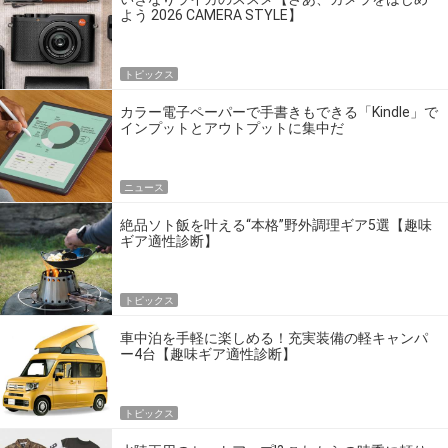
よう 2026 CAMERA STYLE】
トピックス
カラー電子ペーパーで手書きもできる「Kindle」で
インプットとアウトプットに集中だ
ニュース
絶品ソト飯を叶える“本格”野外調理ギア5選【趣味
ギア適性診断】
トピックス
車中泊を手軽に楽しめる！充実装備の軽キャンパ
ー4台【趣味ギア適性診断】
トピックス