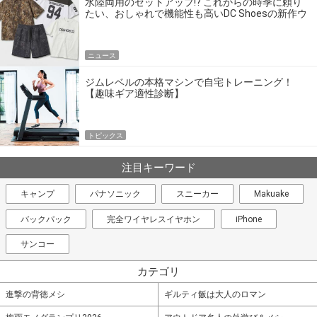
水陸両用のセットアップ!? これからの時季に頼り
たい、おしゃれで機能性も高いDC Shoesの新作ウ
エア
ニュース
ジムレベルの本格マシンで自宅トレーニング！
【趣味ギア適性診断】
トピックス
注目キーワード
キャンプ
パナソニック
スニーカー
Makuake
バックパック
完全ワイヤレスイヤホン
iPhone
サンコー
カテゴリ
進撃の背徳メシ
ギルティ飯は大人のロマン