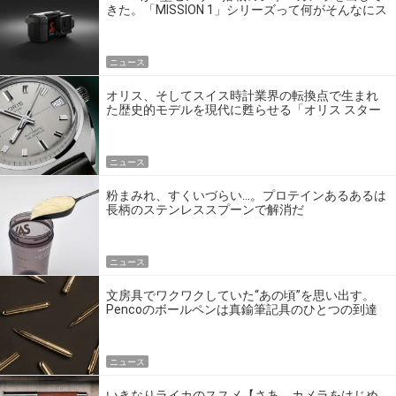
きた。「MISSION 1」シリーズって何がそんなにス
ゴいの？
ニュース
オリス、そしてスイス時計業界の転換点で生まれ
た歴史的モデルを現代に甦らせる「オリス スター
エディション」
ニュース
粉まみれ、すくいづらい…。プロテインあるあるは
長柄のステンレススプーンで解消だ
ニュース
文房具でワクワクしていた“あの頃”を思い出す。
Pencoのボールペンは真鍮筆記具のひとつの到達
点だ
ニュース
いきなりライカのススメ【さあ、カメラをはじめ