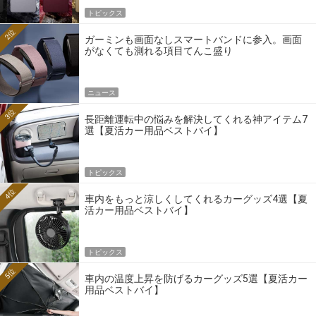
トピックス
2位
ガーミンも画面なしスマートバンドに参入。画面
がなくても測れる項目てんこ盛り
ニュース
3位
長距離運転中の悩みを解決してくれる神アイテム7
選【夏活カー用品ベストバイ】
トピックス
4位
車内をもっと涼しくしてくれるカーグッズ4選【夏
活カー用品ベストバイ】
トピックス
5位
車内の温度上昇を防げるカーグッズ5選【夏活カー
用品ベストバイ】