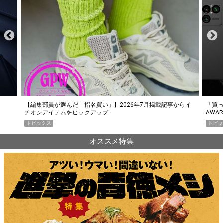
らイ
「買って損なし」の極上スマホ5選【GoodsPress 2026上半期
薄着に
AWARD】
SHO
トピックス
PR
オススメ特集