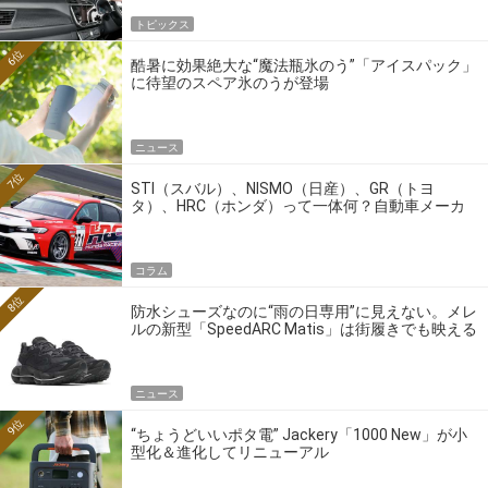
トピックス
6位
酷暑に効果絶大な“魔法瓶氷のう”「アイスパック」
に待望のスペア氷のうが登場
ニュース
7位
STI（スバル）、NISMO（日産）、GR（トヨ
タ）、HRC（ホンダ）って一体何？自動車メーカ
ーの4大ワークスブランドを探る
コラム
8位
防水シューズなのに“雨の日専用”に見えない。メレ
ルの新型「SpeedARC Matis」は街履きでも映える
ニュース
9位
“ちょうどいいポタ電” Jackery「1000 New」が小
型化＆進化してリニューアル