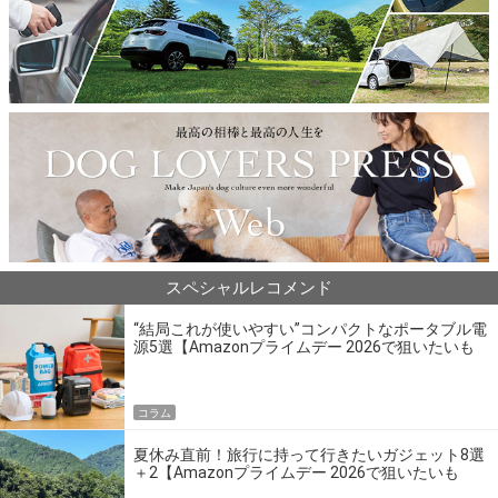
スペシャルレコメンド
“結局これが使いやすい”コンパクトなポータブル電
源5選【Amazonプライムデー 2026で狙いたいも
の】
コラム
夏休み直前！旅行に持って行きたいガジェット8選
＋2【Amazonプライムデー 2026で狙いたいも
の】