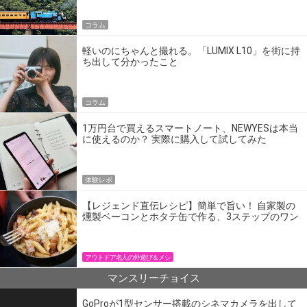
コラム
軽いのにちゃんと撮れる。「LUMIX L10」を街に持
ち出して分かったこと
コラム
1万円台で買えるスマートノート、NEWYESは本当
に使えるのか？ 実際に購入して試してみた
体験レポ
【レジェンド直伝レシピ】簡単で旨い！ 自家製の
燻製ベーコンとホタテ缶で作る、3ステップのワン
パン飯
アウトドア名人の外遊び＆メシ
マンスリーチョイス
GoProが1型センサー搭載のシネマカメラを出して