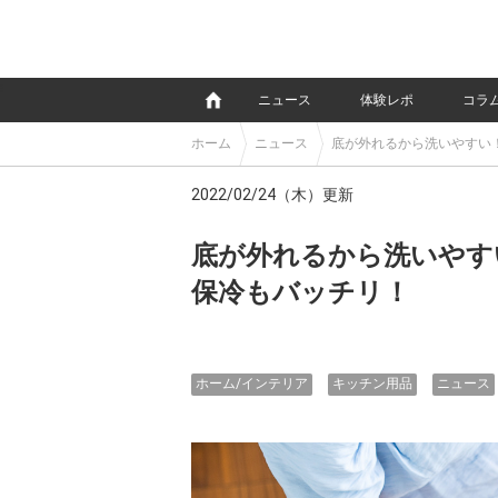
e
ニュース
体験レポ
コラ
ホーム
ニュース
底が外れるから洗いやすい
2022/02/24（木）更新
底が外れるから洗いやす
保冷もバッチリ！
ホーム/インテリア
キッチン用品
ニュース