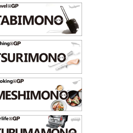
節の夏こそ“映える”タフな腕時計を。G-
【編集部員が選んだ