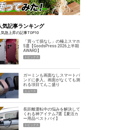
人気記事ランキング
人気急上昇の記事TOP10
「買って損なし」の極上スマホ
5選【GoodsPress 2026上半期
AWARD】
トピックス
ガーミンも画面なしスマートバ
ンドに参入。画面がなくても測
れる項目てんこ盛り
ニュース
長距離運転中の悩みを解決して
くれる神アイテム7選【夏活カ
ー用品ベストバイ】
トピックス