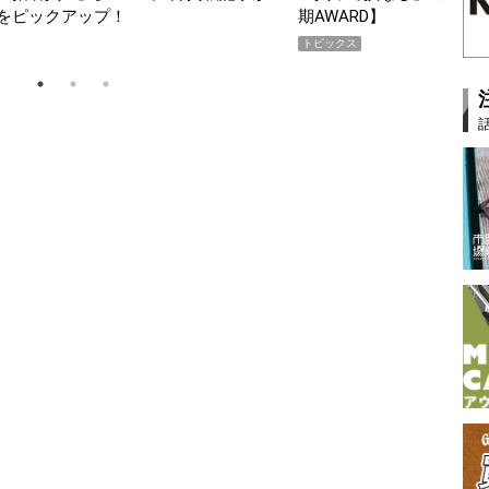
D】
SHOCK「GR
PR