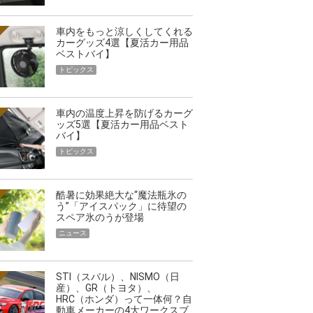
車内をもっと涼しくしてくれる
カーグッズ4選【夏活カー用品
ベストバイ】
トピックス
車内の温度上昇を防げるカーグ
ッズ5選【夏活カー用品ベスト
バイ】
トピックス
酷暑に効果絶大な“魔法瓶氷の
う”「アイスパック」に待望の
スペア氷のうが登場
ニュース
STI（スバル）、NISMO（日
産）、GR（トヨタ）、
HRC（ホンダ）って一体何？自
動車メーカーの4大ワークスブ