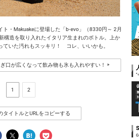
Makuakeに登場した「b-evo」（8330円～ 2月
う新構造を取り入れたイタリア生まれのボトル。上か
っていた汚れもスッキリ！ コレ、いいかも。
注ぎ口が広くなって飲み物も氷も入れやすい！
▶
1
2
のタイトルとURLをコピーする
G