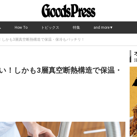
ム
How To
トピックス
特集
and more▼
！しかも3層真空断熱構造で保温・保冷もバッチリ！
い！しかも3層真空断熱構造で保温・