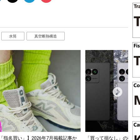
水筒
真空断熱構造
損なし」の極上スマホ5選【GoodsPress 2026上半
薄着になる季