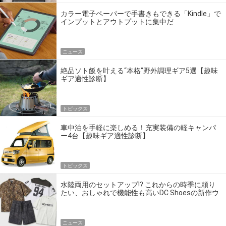
カラー電子ペーパーで手書きもできる「Kindle」で
インプットとアウトプットに集中だ
ニュース
絶品ソト飯を叶える“本格”野外調理ギア5選【趣味
ギア適性診断】
トピックス
車中泊を手軽に楽しめる！充実装備の軽キャンパ
ー4台【趣味ギア適性診断】
トピックス
水陸両用のセットアップ!? これからの時季に頼り
たい、おしゃれで機能性も高いDC Shoesの新作ウ
エア
ニュース