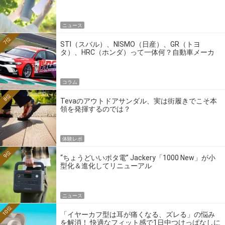
ニュース
7位
STI（スバル）、NISMO（日産）、GR（トヨ
タ）、HRC（ホンダ）って一体何？自動車メーカ
ーの4大ワークスブランドを探る
コラム
8位
Tevaのアウトドアサンダル、実は街履きでこそ本
領を発揮するのでは？
体験レポ
9位
“ちょうどいいポタ電” Jackery「1000 New」が小
型化＆進化してリニューアル
ニュース
10位
「イヤーカフ型は耳が痛くなる、ズレる」の悩み
を解消！ 快適なフィット感で1日中つけっぱなしに