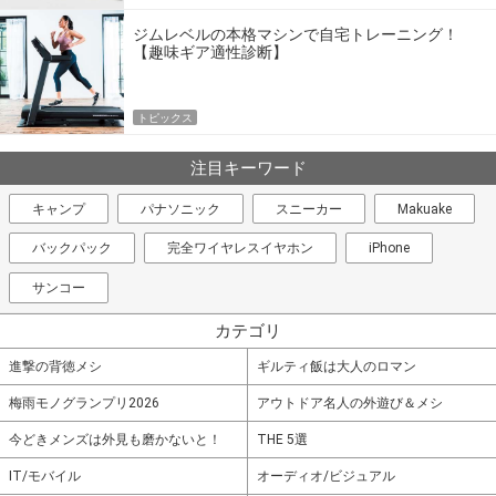
ジムレベルの本格マシンで自宅トレーニング！
【趣味ギア適性診断】
トピックス
注目キーワード
キャンプ
パナソニック
スニーカー
Makuake
バックパック
完全ワイヤレスイヤホン
iPhone
サンコー
カテゴリ
進撃の背徳メシ
ギルティ飯は大人のロマン
梅雨モノグランプリ2026
アウトドア名人の外遊び＆メシ
今どきメンズは外見も磨かないと！
THE 5選
IT/モバイル
オーディオ/ビジュアル