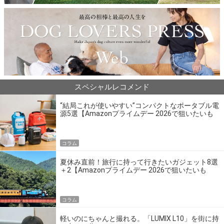
スペシャルレコメンド
“結局これが使いやすい”コンパクトなポータブル電
源5選【Amazonプライムデー 2026で狙いたいも
の】
コラム
夏休み直前！旅行に持って行きたいガジェット8選
＋2【Amazonプライムデー 2026で狙いたいも
の】
コラム
軽いのにちゃんと撮れる。「LUMIX L10」を街に持