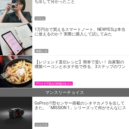
ち出して分かったこと
コラム
1万円台で買えるスマートノート、NEWYESは本当
に使えるのか？ 実際に購入して試してみた
体験レポ
【レジェンド直伝レシピ】簡単で旨い！ 自家製の
燻製ベーコンとホタテ缶で作る、3ステップのワン
パン飯
アウトドア名人の外遊び＆メシ
マンスリーチョイス
GoProが1型センサー搭載のシネマカメラを出して
きた。「MISSION 1」シリーズって何がそんなにス
ゴいの？
ニュース