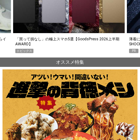
らイ
「買って損なし」の極上スマホ5選【GoodsPress 2026上半期
薄着に
AWARD】
SHO
トピックス
PR
オススメ特集