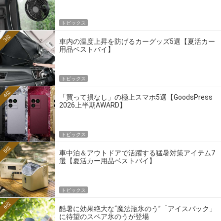
トピックス
3位
車内の温度上昇を防げるカーグッズ5選【夏活カー
用品ベストバイ】
トピックス
4位
「買って損なし」の極上スマホ5選【GoodsPress
2026上半期AWARD】
トピックス
5位
車中泊＆アウトドアで活躍する猛暑対策アイテム7
選【夏活カー用品ベストバイ】
トピックス
6位
酷暑に効果絶大な“魔法瓶氷のう”「アイスパック」
に待望のスペア氷のうが登場