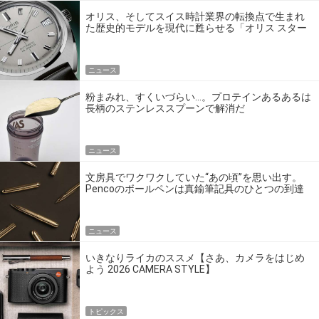
オリス、そしてスイス時計業界の転換点で生まれ
た歴史的モデルを現代に甦らせる「オリス スター
エディション」
ニュース
粉まみれ、すくいづらい…。プロテインあるあるは
長柄のステンレススプーンで解消だ
ニュース
文房具でワクワクしていた“あの頃”を思い出す。
Pencoのボールペンは真鍮筆記具のひとつの到達
点だ
ニュース
いきなりライカのススメ【さあ、カメラをはじめ
よう 2026 CAMERA STYLE】
トピックス