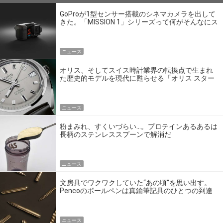
GoProが1型センサー搭載のシネマカメラを出して
きた。「MISSION 1」シリーズって何がそんなにス
ゴいの？
ニュース
オリス、そしてスイス時計業界の転換点で生まれ
た歴史的モデルを現代に甦らせる「オリス スター
エディション」
ニュース
粉まみれ、すくいづらい…。プロテインあるあるは
長柄のステンレススプーンで解消だ
ニュース
文房具でワクワクしていた“あの頃”を思い出す。
Pencoのボールペンは真鍮筆記具のひとつの到達
点だ
ニュース