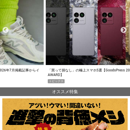
らイ
「買って損なし」の極上スマホ5選【GoodsPress 2026上半期
薄着に
AWARD】
SHO
トピックス
PR
オススメ特集