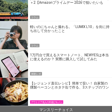
＋2【Amazonプライムデー 2026で狙いたいも
の】
コラム
軽いのにちゃんと撮れる。「LUMIX L10」を街に持
ち出して分かったこと
コラム
1万円台で買えるスマートノート、NEWYESは本当
に使えるのか？ 実際に購入して試してみた
体験レポ
【レジェンド直伝レシピ】簡単で旨い！ 自家製の
燻製ベーコンとホタテ缶で作る、3ステップのワン
パン飯
アウトドア名人の外遊び＆メシ
マンスリーチョイス