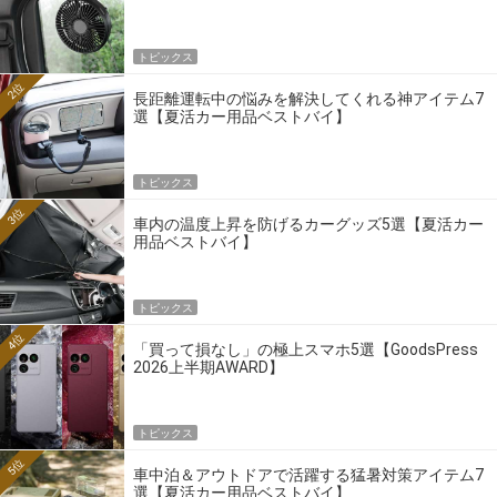
トピックス
2位
長距離運転中の悩みを解決してくれる神アイテム7
選【夏活カー用品ベストバイ】
トピックス
3位
車内の温度上昇を防げるカーグッズ5選【夏活カー
用品ベストバイ】
トピックス
4位
「買って損なし」の極上スマホ5選【GoodsPress
2026上半期AWARD】
トピックス
5位
車中泊＆アウトドアで活躍する猛暑対策アイテム7
選【夏活カー用品ベストバイ】