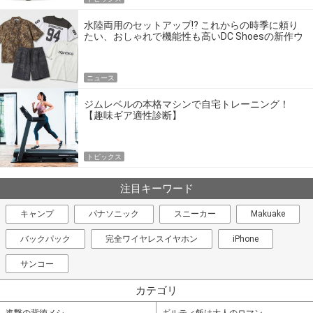
水陸両用のセットアップ!? これからの時季に頼り
たい、おしゃれで機能性も高いDC Shoesの新作ウ
エア
ニュース
ジムレベルの本格マシンで自宅トレーニング！
【趣味ギア適性診断】
トピックス
注目キーワード
キャンプ
パナソニック
スニーカー
Makuake
バックパック
完全ワイヤレスイヤホン
iPhone
サンコー
カテゴリ