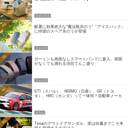
トピックス
6位
酷暑に効果絶大な“魔法瓶氷のう”「アイスパック」
に待望のスペア氷のうが登場
ニュース
7位
ガーミンも画面なしスマートバンドに参入。画面
がなくても測れる項目てんこ盛り
ニュース
8位
STI（スバル）、NISMO（日産）、GR（トヨ
タ）、HRC（ホンダ）って一体何？自動車メーカ
ーの4大ワークスブランドを探る
コラム
9位
Tevaのアウトドアサンダル、実は街履きでこそ本
領を発揮するのでは？