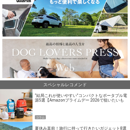
スペシャルレコメンド
“結局これが使いやすい”コンパクトなポータブル電
源5選【Amazonプライムデー 2026で狙いたいも
の】
コラム
夏休み直前！旅行に持って行きたいガジェット8選