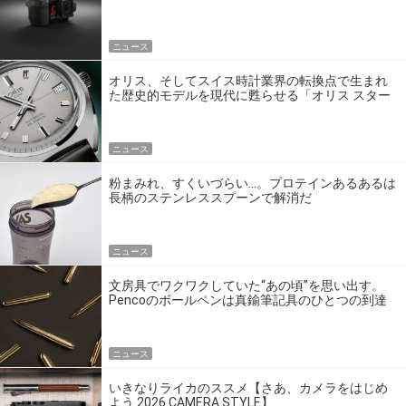
ゴいの？
ニュース
オリス、そしてスイス時計業界の転換点で生まれ
た歴史的モデルを現代に甦らせる「オリス スター
エディション」
ニュース
粉まみれ、すくいづらい…。プロテインあるあるは
長柄のステンレススプーンで解消だ
ニュース
文房具でワクワクしていた“あの頃”を思い出す。
Pencoのボールペンは真鍮筆記具のひとつの到達
点だ
ニュース
いきなりライカのススメ【さあ、カメラをはじめ
よう 2026 CAMERA STYLE】