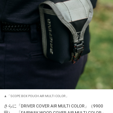
▲「SCOPE BOX POUCH AIR MULTI COLOR」
さらに「DRIVER COVER AIR MULTI COLOR」（9900
円）、「FAIRWAY WOOD COVER AIR MULTI COLOR」