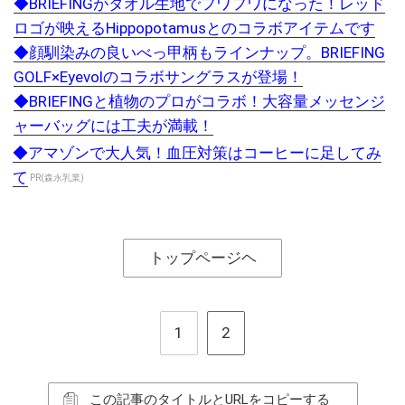
◆BRIEFINGがタオル生地でフワフワになった！レッド
ロゴが映えるHippopotamusとのコラボアイテムです
◆顔馴染みの良いべっ甲柄もラインナップ。BRIEFING
GOLF×Eyevolのコラボサングラスが登場！
◆BRIEFINGと植物のプロがコラボ！大容量メッセンジ
ャーバッグには工夫が満載！
◆アマゾンで大人気！血圧対策はコーヒーに足してみ
て
PR(森永乳業)
トップページヘ
1
2
この記事のタイトルとURLをコピーする