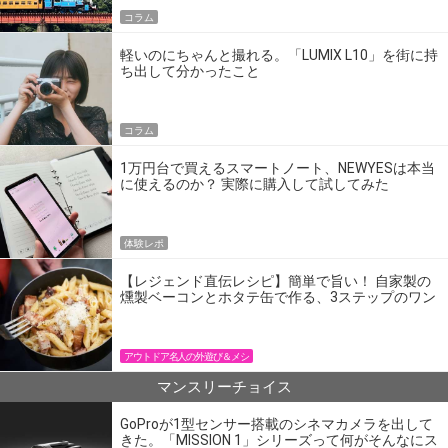
コラム
軽いのにちゃんと撮れる。「LUMIX L10」を街に持
ち出して分かったこと
コラム
1万円台で買えるスマートノート、NEWYESは本当
に使えるのか？ 実際に購入して試してみた
体験レポ
【レジェンド直伝レシピ】簡単で旨い！ 自家製の
燻製ベーコンとホタテ缶で作る、3ステップのワン
パン飯
アウトドア名人の外遊び＆メシ
マンスリーチョイス
GoProが1型センサー搭載のシネマカメラを出して
きた。「MISSION 1」シリーズって何がそんなにス