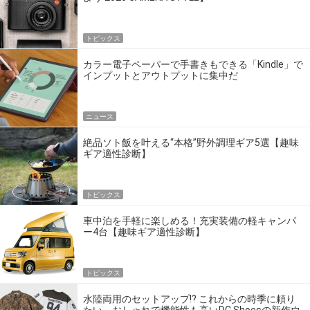
トピックス
カラー電子ペーパーで手書きもできる「Kindle」で
インプットとアウトプットに集中だ
ニュース
絶品ソト飯を叶える“本格”野外調理ギア5選【趣味
ギア適性診断】
トピックス
車中泊を手軽に楽しめる！充実装備の軽キャンパ
ー4台【趣味ギア適性診断】
トピックス
水陸両用のセットアップ!? これからの時季に頼り
たい、おしゃれで機能性も高いDC Shoesの新作ウ