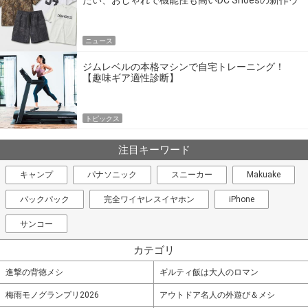
エア
ニュース
ジムレベルの本格マシンで自宅トレーニング！
【趣味ギア適性診断】
トピックス
注目キーワード
キャンプ
パナソニック
スニーカー
Makuake
バックパック
完全ワイヤレスイヤホン
iPhone
サンコー
カテゴリ
進撃の背徳メシ
ギルティ飯は大人のロマン
梅雨モノグランプリ2026
アウトドア名人の外遊び＆メシ