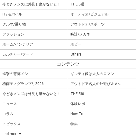
今どきメンズは外見も磨かないと！
THE 5選
IT/モバイル
オーディオ/ビジュアル
クルマ/乗り物
アウトドア/スポーツ
ファッション
時計/メガネ
ホーム/インテリア
ホビー
カルチャー/フード
Others
コンテンツ
進撃の背徳メシ
ギルティ飯は大人のロマン
梅雨モノグランプリ2026
アウトドア名人の外遊び＆メシ
今どきメンズは外見も磨かないと！
THE 5選
ニュース
体験レポ
コラム
How To
トピックス
特集
and more▼