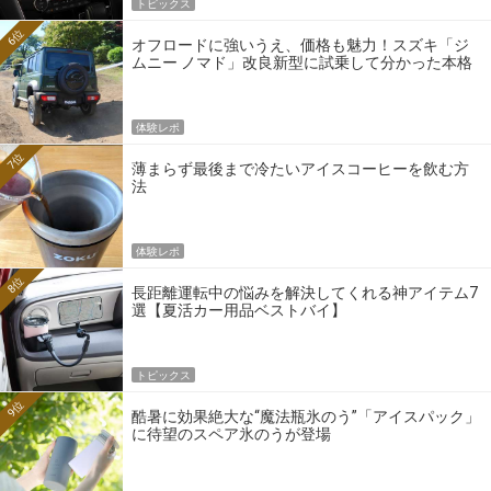
トピックス
6位
オフロードに強いうえ、価格も魅力！スズキ「ジ
ムニー ノマド」改良新型に試乗して分かった本格
クロカンの実力
体験レポ
7位
薄まらず最後まで冷たいアイスコーヒーを飲む方
法
体験レポ
8位
長距離運転中の悩みを解決してくれる神アイテム7
選【夏活カー用品ベストバイ】
トピックス
9位
酷暑に効果絶大な“魔法瓶氷のう”「アイスパック」
に待望のスペア氷のうが登場