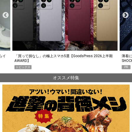
らイ
「買って損なし」の極上スマホ5選【GoodsPress 2026上半期
薄着に
AWARD】
SHO
トピックス
PR
オススメ特集