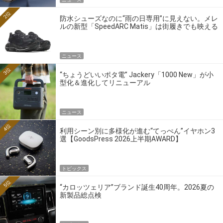
2位
防水シューズなのに“雨の日専用”に見えない。メレ
ルの新型「SpeedARC Matis」は街履きでも映える
ニュース
3位
“ちょうどいいポタ電” Jackery「1000 New」が小
型化＆進化してリニューアル
ニュース
4位
利用シーン別に多様化が進む“てっぺん”イヤホン3
選【GoodsPress 2026上半期AWARD】
トピックス
5位
“カロッツェリア”ブランド誕生40周年。2026夏の
新製品総点検