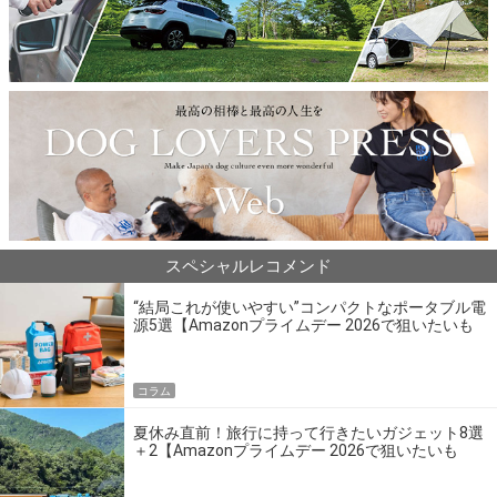
スペシャルレコメンド
“結局これが使いやすい”コンパクトなポータブル電
源5選【Amazonプライムデー 2026で狙いたいも
の】
コラム
夏休み直前！旅行に持って行きたいガジェット8選
＋2【Amazonプライムデー 2026で狙いたいも
の】