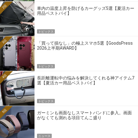
2位
車内の温度上昇を防げるカーグッズ5選【夏活カー
用品ベストバイ】
トピックス
3位
「買って損なし」の極上スマホ5選【GoodsPress
2026上半期AWARD】
トピックス
4位
長距離運転中の悩みを解決してくれる神アイテム7
選【夏活カー用品ベストバイ】
トピックス
5位
ガーミンも画面なしスマートバンドに参入。画面
がなくても測れる項目てんこ盛り
ニュース