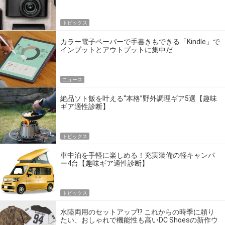
トピックス
カラー電子ペーパーで手書きもできる「Kindle」で
インプットとアウトプットに集中だ
ニュース
絶品ソト飯を叶える“本格”野外調理ギア5選【趣味
ギア適性診断】
トピックス
車中泊を手軽に楽しめる！充実装備の軽キャンパ
ー4台【趣味ギア適性診断】
トピックス
水陸両用のセットアップ!? これからの時季に頼り
たい、おしゃれで機能性も高いDC Shoesの新作ウ