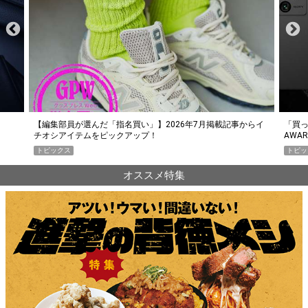
らイ
「買って損なし」の極上スマホ5選【GoodsPress 2026上半期
薄着に
AWARD】
SHO
トピックス
PR
オススメ特集