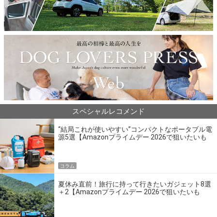
スペシャルレコメンド
“結局これが使いやすい”コンパクトなポータブル電
源5選【Amazonプライムデー 2026で狙いたいも
の】
コラム
夏休み直前！旅行に持って行きたいガジェット8選
＋2【Amazonプライムデー 2026で狙いたいも
の】