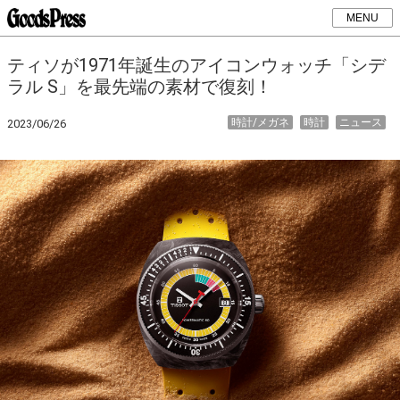
MENU
ティソが1971年誕生のアイコンウォッチ「シデ
ラル S」を最先端の素材で復刻！
時計/メガネ
時計
ニュース
2023/06/26