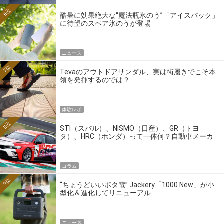
6位
酷暑に効果絶大な“魔法瓶氷のう”「アイスパック」
に待望のスペア氷のうが登場
ニュース
7位
Tevaのアウトドアサンダル、実は街履きでこそ本
領を発揮するのでは？
体験レポ
8位
STI（スバル）、NISMO（日産）、GR（トヨ
タ）、HRC（ホンダ）って一体何？自動車メーカ
ーの4大ワークスブランドを探る
コラム
9位
“ちょうどいいポタ電” Jackery「1000 New」が小
型化＆進化してリニューアル
ニュース