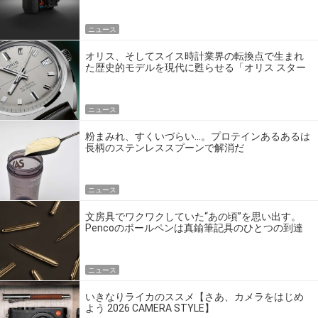
ニュース
オリス、そしてスイス時計業界の転換点で生まれ
た歴史的モデルを現代に甦らせる「オリス スター
エディション」
ニュース
粉まみれ、すくいづらい…。プロテインあるあるは
長柄のステンレススプーンで解消だ
ニュース
文房具でワクワクしていた“あの頃”を思い出す。
Pencoのボールペンは真鍮筆記具のひとつの到達
点だ
ニュース
いきなりライカのススメ【さあ、カメラをはじめ
よう 2026 CAMERA STYLE】