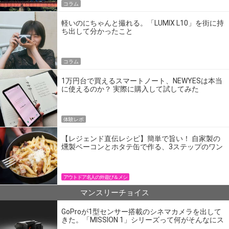
コラム
軽いのにちゃんと撮れる。「LUMIX L10」を街に持
ち出して分かったこと
コラム
1万円台で買えるスマートノート、NEWYESは本当
に使えるのか？ 実際に購入して試してみた
体験レポ
【レジェンド直伝レシピ】簡単で旨い！ 自家製の
燻製ベーコンとホタテ缶で作る、3ステップのワン
パン飯
アウトドア名人の外遊び＆メシ
マンスリーチョイス
GoProが1型センサー搭載のシネマカメラを出して
きた。「MISSION 1」シリーズって何がそんなにス
ゴいの？