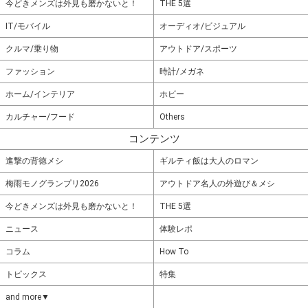
今どきメンズは外見も磨かないと！
THE 5選
IT/モバイル
オーディオ/ビジュアル
クルマ/乗り物
アウトドア/スポーツ
ファッション
時計/メガネ
ホーム/インテリア
ホビー
カルチャー/フード
Others
コンテンツ
進撃の背徳メシ
ギルティ飯は大人のロマン
梅雨モノグランプリ2026
アウトドア名人の外遊び＆メシ
今どきメンズは外見も磨かないと！
THE 5選
ニュース
体験レポ
コラム
How To
トピックス
特集
and more▼