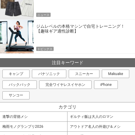
エア
ニュース
ジムレベルの本格マシンで自宅トレーニング！
【趣味ギア適性診断】
トピックス
注目キーワード
キャンプ
パナソニック
スニーカー
Makuake
バックパック
完全ワイヤレスイヤホン
iPhone
サンコー
カテゴリ
進撃の背徳メシ
ギルティ飯は大人のロマン
梅雨モノグランプリ2026
アウトドア名人の外遊び＆メシ