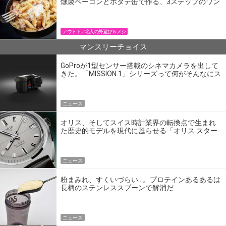
燻製ベーコンとホタテ缶で作る、3ステップのワン
パン飯
アウトドア名人の外遊び＆メシ
マンスリーチョイス
GoProが1型センサー搭載のシネマカメラを出して
きた。「MISSION 1」シリーズって何がそんなにス
ゴいの？
ニュース
オリス、そしてスイス時計業界の転換点で生まれ
た歴史的モデルを現代に甦らせる「オリス スター
エディション」
ニュース
粉まみれ、すくいづらい…。プロテインあるあるは
長柄のステンレススプーンで解消だ
ニュース