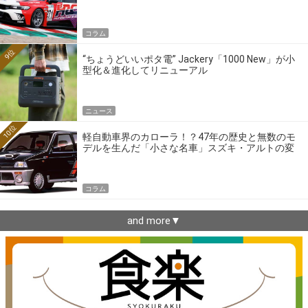
ーの4大ワークスブランドを探る
コラム
9位
“ちょうどいいポタ電” Jackery「1000 New」が小
型化＆進化してリニューアル
ニュース
10位
軽自動車界のカローラ！？47年の歴史と無数のモ
デルを生んだ「小さな名車」スズキ・アルトの変
遷
コラム
and more▼