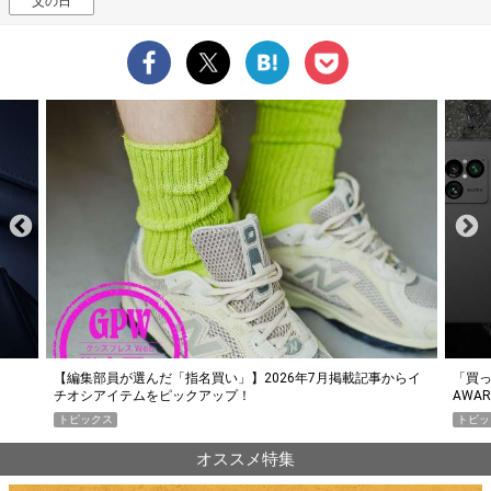
父の日
らイ
「買って損なし」の極上スマホ5選【GoodsPress 2026上半期
薄着に
AWARD】
SHO
トピックス
PR
オススメ特集