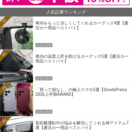
人気記事ランキング
1位
車内をもっと涼しくしてくれるカーグッズ4選【夏
活カー用品ベストバイ】
トピックス
2位
車内の温度上昇を防げるカーグッズ5選【夏活カー
用品ベストバイ】
トピックス
3位
「買って損なし」の極上スマホ5選【GoodsPress
2026上半期AWARD】
トピックス
4位
長距離運転中の悩みを解決してくれる神アイテム7
選【夏活カー用品ベストバイ】