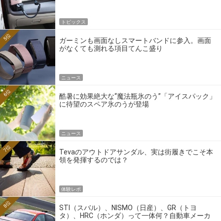
トピックス
5位
ガーミンも画面なしスマートバンドに参入。画面
がなくても測れる項目てんこ盛り
ニュース
6位
酷暑に効果絶大な“魔法瓶氷のう”「アイスパック」
に待望のスペア氷のうが登場
ニュース
7位
Tevaのアウトドアサンダル、実は街履きでこそ本
領を発揮するのでは？
体験レポ
8位
STI（スバル）、NISMO（日産）、GR（トヨ
タ）、HRC（ホンダ）って一体何？自動車メーカ