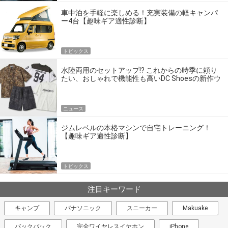
車中泊を手軽に楽しめる！充実装備の軽キャンパ
ー4台【趣味ギア適性診断】
トピックス
水陸両用のセットアップ!? これからの時季に頼り
たい、おしゃれで機能性も高いDC Shoesの新作ウ
エア
ニュース
ジムレベルの本格マシンで自宅トレーニング！
【趣味ギア適性診断】
トピックス
注目キーワード
キャンプ
パナソニック
スニーカー
Makuake
バックパック
完全ワイヤレスイヤホン
iPhone