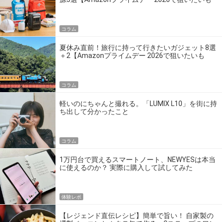
の】
コラム
夏休み直前！旅行に持って行きたいガジェット8選
＋2【Amazonプライムデー 2026で狙いたいも
の】
コラム
軽いのにちゃんと撮れる。「LUMIX L10」を街に持
ち出して分かったこと
コラム
1万円台で買えるスマートノート、NEWYESは本当
に使えるのか？ 実際に購入して試してみた
体験レポ
【レジェンド直伝レシピ】簡単で旨い！ 自家製の