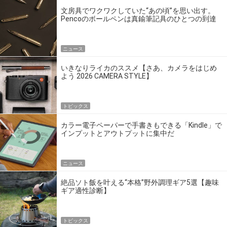
文房具でワクワクしていた“あの頃”を思い出す。
Pencoのボールペンは真鍮筆記具のひとつの到達
点だ
ニュース
いきなりライカのススメ【さあ、カメラをはじめ
よう 2026 CAMERA STYLE】
トピックス
カラー電子ペーパーで手書きもできる「Kindle」で
インプットとアウトプットに集中だ
ニュース
絶品ソト飯を叶える“本格”野外調理ギア5選【趣味
ギア適性診断】
トピックス