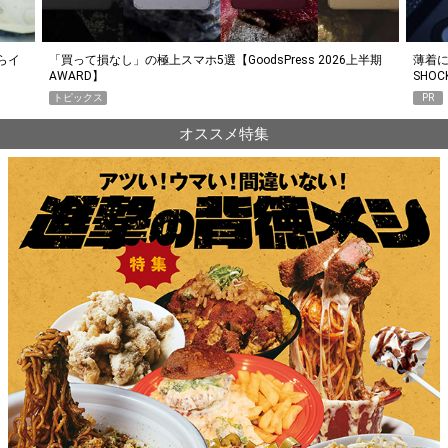
らイ
「買って損なし」の極上スマホ5選【GoodsPress 2026上半期
薄着に
AWARD】
SHO
トピックス
PR
オススメ特集