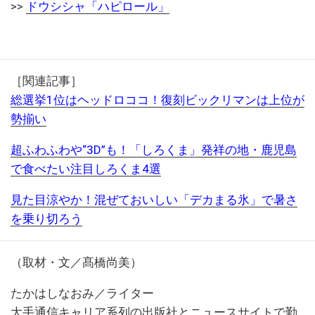
>>
ドウシシャ「ハピロール」
［関連記事］
総選挙1位はヘッドロココ！復刻ビックリマンは上位が
勢揃い
超ふわふわや“3D”も！「しろくま」発祥の地・鹿児島
で食べたい注目しろくま4選
見た目涼やか！混ぜておいしい「デカまる氷」で暑さ
を乗り切ろう
（取材・文／髙橋尚美）
たかはしなおみ／ライター
大手通信キャリア系列の出版社とニュースサイトで勤