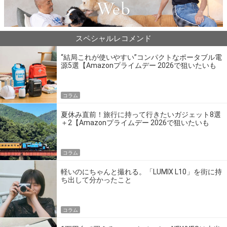
スペシャルレコメンド
“結局これが使いやすい”コンパクトなポータブル電
源5選【Amazonプライムデー 2026で狙いたいも
の】
コラム
夏休み直前！旅行に持って行きたいガジェット8選
＋2【Amazonプライムデー 2026で狙いたいも
の】
コラム
軽いのにちゃんと撮れる。「LUMIX L10」を街に持
ち出して分かったこと
コラム