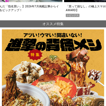
らイ
「買って損なし」の極上スマホ5選【GoodsPress 2026上半期
薄着に
AWARD】
SHO
トピックス
PR
オススメ特集