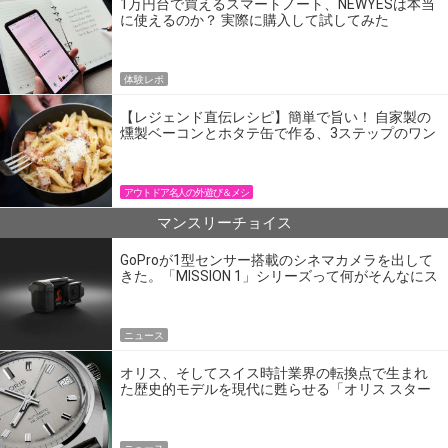
1万円台で買えるスマートノート、NEWYESは本当
に使えるのか？ 実際に購入して試してみた
体験レポ
【レジェンド直伝レシピ】簡単で旨い！ 自家製の
燻製ベーコンとホタテ缶で作る、3ステップのワン
パン飯
アウトドア名人の外遊び＆メシ
マンスリーチョイス
GoProが1型センサー搭載のシネマカメラを出して
きた。「MISSION 1」シリーズって何がそんなにス
ゴいの？
ニュース
オリス、そしてスイス時計業界の転換点で生まれ
た歴史的モデルを現代に甦らせる「オリス スター
エディション」