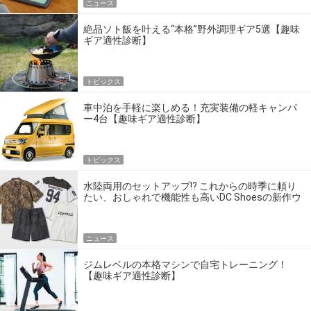
ニュース
絶品ソト飯を叶える“本格”野外調理ギア5選【趣味
ギア適性診断】
トピックス
車中泊を手軽に楽しめる！充実装備の軽キャンパ
ー4台【趣味ギア適性診断】
トピックス
水陸両用のセットアップ!? これからの時季に頼り
たい、おしゃれで機能性も高いDC Shoesの新作ウ
エア
ニュース
ジムレベルの本格マシンで自宅トレーニング！
【趣味ギア適性診断】