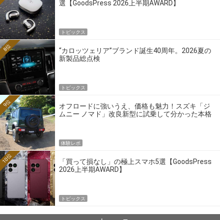
選【GoodsPress 2026上半期AWARD】
トピックス
8位
“カロッツェリア”ブランド誕生40周年。2026夏の
新製品総点検
トピックス
9位
オフロードに強いうえ、価格も魅力！スズキ「ジ
ムニー ノマド」改良新型に試乗して分かった本格
クロカンの実力
体験レポ
10位
「買って損なし」の極上スマホ5選【GoodsPress
2026上半期AWARD】
トピックス