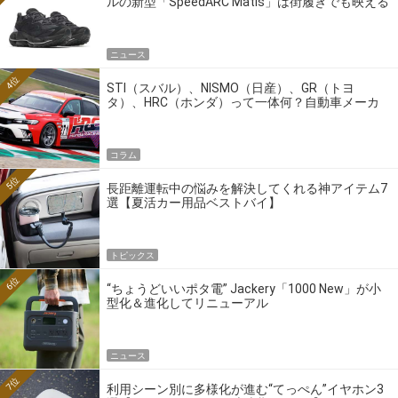
ルの新型「SpeedARC Matis」は街履きでも映える
ニュース
4位
STI（スバル）、NISMO（日産）、GR（トヨ
タ）、HRC（ホンダ）って一体何？自動車メーカ
ーの4大ワークスブランドを探る
コラム
5位
長距離運転中の悩みを解決してくれる神アイテム7
選【夏活カー用品ベストバイ】
トピックス
6位
“ちょうどいいポタ電” Jackery「1000 New」が小
型化＆進化してリニューアル
ニュース
7位
利用シーン別に多様化が進む“てっぺん”イヤホン3