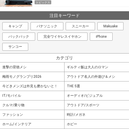
トピックス
注目キーワード
キャンプ
パナソニック
スニーカー
Makuake
バックパック
完全ワイヤレスイヤホン
iPhone
サンコー
カテゴリ
進撃の背徳メシ
ギルティ飯は大人のロマン
梅雨モノグランプリ2026
アウトドア名人の外遊び＆メシ
今どきメンズは外見も磨かないと！
THE 5選
IT/モバイル
オーディオ/ビジュアル
クルマ/乗り物
アウトドア/スポーツ
ファッション
時計/メガネ
ホーム/インテリア
ホビー