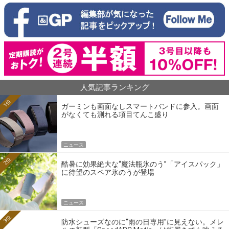
人気記事ランキング
1位
ガーミンも画面なしスマートバンドに参入。画面
がなくても測れる項目てんこ盛り
ニュース
2位
酷暑に効果絶大な“魔法瓶氷のう”「アイスパック」
に待望のスペア氷のうが登場
ニュース
3位
防水シューズなのに“雨の日専用”に見えない。メレ