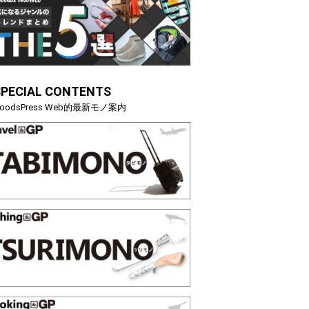
SPECIAL CONTENTS
26上半
薄着になる季節の夏こそ“映える”タフな腕時計を。G-
oodsPress Web的最新モノ案内
SHOCK「GRAVITYMASTER」は本当に機能も見た…
PR