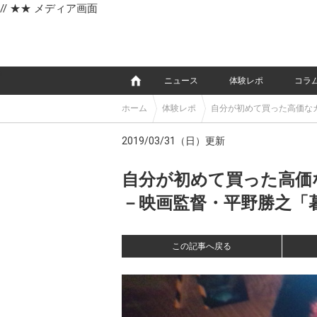
// ★★ メディア画面
e
ニュース
体験レポ
コラ
ホーム
体験レポ
自分が初めて買った高価なカメ
190309_204852
2019/03/31（日）更新
自分が初めて買った高価なカ
－映画監督・平野勝之「暮
この記事へ戻る