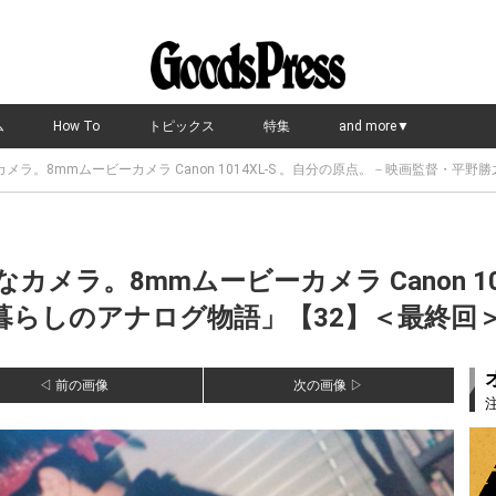
ム
How To
トピックス
特集
and more▼
ラ。8mmムービーカメラ Canon 1014XL-S 。自分の原点。－映画監督・平
メラ。8mmムービーカメラ Canon 10
らしのアナログ物語」【32】＜最終回＞ の
◁ 前の画像
次の画像 ▷