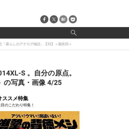
野勝之「暮らしのアナログ物語」【32】＜最終回＞
14XL-S 。自分の原点。
写真・画像 4/25
オススメ特集
注目のこだわり特集！