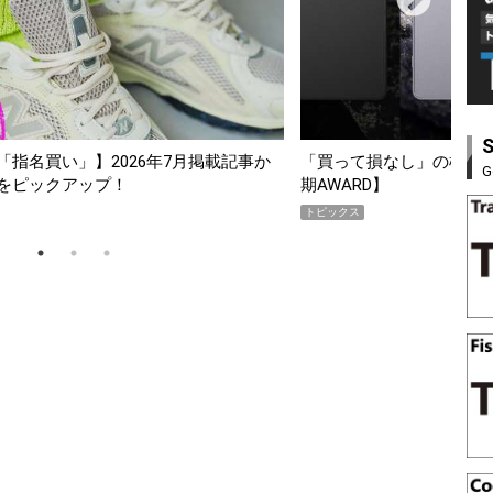
掲載記事か
「買って損なし」の極上スマホ5選【GoodsPress 20
G
期AWARD】
トピックス