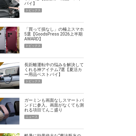
バイ】
トピックス
「買って損なし」の極上スマホ
5選【GoodsPress 2026上半期
AWARD】
トピックス
長距離運転中の悩みを解決して
くれる神アイテム7選【夏活カ
ー用品ベストバイ】
トピックス
ガーミンも画面なしスマートバ
ンドに参入。画面がなくても測
れる項目てんこ盛り
ニュース
酷暑に効果絶大な“魔法瓶氷の