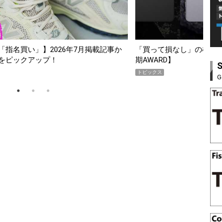
スマホ5選【GoodsPress 2026上半
薄着になる季節の夏こそ“
SHOCK「GRAVITYMA
PR
G