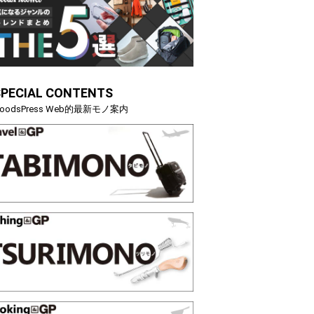
映える”タフな腕時計を。G-
【編集部員が選んだ「指名買い」
STER」は本当に機能も見た…
らイチオシアイテムをピックア
SPECIAL CONTENTS
トピックス
oodsPress Web的最新モノ案内