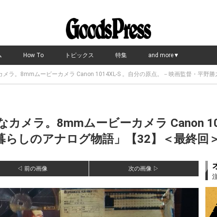
ム
How To
トピックス
特集
and more▼
ラ。8mmムービーカメラ Canon 1014XL-S 。自分の原点。－映画監督・平
メラ。8mmムービーカメラ Canon 10
らしのアナログ物語」【32】＜最終回＞ の
◁ 前の画像
次の画像 ▷