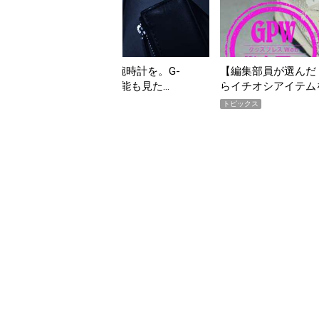
んだ「指名買い」】2026年7月掲載記事か
「買って損なし」の極上
イテムをピックアップ！
期AWARD】
トピックス