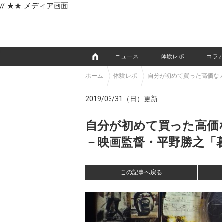
// ★★ メディア画面
e
ニュース
体験レポ
コラ
ホーム
体験レポ
自分が初めて買った高価なカメ
190329_172406_ed.jpg
2019/03/31（日）更新
自分が初めて買った高価なカ
－映画監督・平野勝之「暮
この記事へ戻る