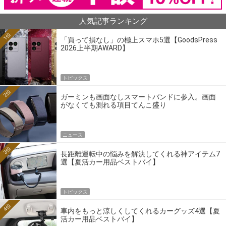
人気記事ランキング
1位
「買って損なし」の極上スマホ5選【GoodsPress
2026上半期AWARD】
トピックス
2位
ガーミンも画面なしスマートバンドに参入。画面
がなくても測れる項目てんこ盛り
ニュース
3位
長距離運転中の悩みを解決してくれる神アイテム7
選【夏活カー用品ベストバイ】
トピックス
4位
車内をもっと涼しくしてくれるカーグッズ4選【夏
活カー用品ベストバイ】