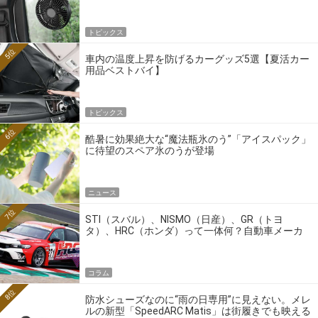
トピックス
5位
車内の温度上昇を防げるカーグッズ5選【夏活カー
用品ベストバイ】
トピックス
6位
酷暑に効果絶大な“魔法瓶氷のう”「アイスパック」
に待望のスペア氷のうが登場
ニュース
7位
STI（スバル）、NISMO（日産）、GR（トヨ
タ）、HRC（ホンダ）って一体何？自動車メーカ
ーの4大ワークスブランドを探る
コラム
8位
防水シューズなのに“雨の日専用”に見えない。メレ
ルの新型「SpeedARC Matis」は街履きでも映える