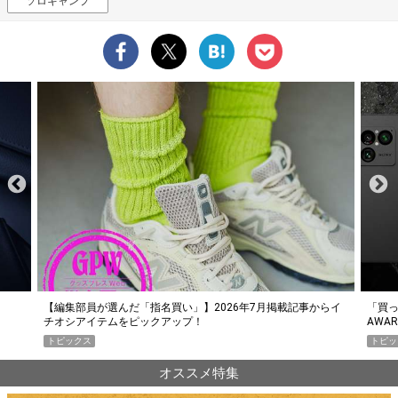
ソロキャンプ
らイ
「買って損なし」の極上スマホ5選【GoodsPress 2026上半期
薄着に
AWARD】
SHO
トピックス
PR
オススメ特集