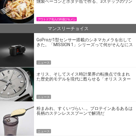
燻製ベーコンとホタテ缶で作る、3ステップのワン
パン飯
アウトドア名人の外遊び＆メシ
マンスリーチョイス
GoProが1型センサー搭載のシネマカメラを出して
きた。「MISSION 1」シリーズって何がそんなにス
ゴいの？
ニュース
オリス、そしてスイス時計業界の転換点で生まれ
た歴史的モデルを現代に甦らせる「オリス スター
エディション」
ニュース
粉まみれ、すくいづらい…。プロテインあるあるは
長柄のステンレススプーンで解消だ
ニュース