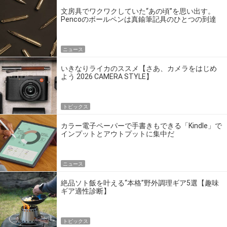
文房具でワクワクしていた“あの頃”を思い出す。
Pencoのボールペンは真鍮筆記具のひとつの到達
点だ
ニュース
いきなりライカのススメ【さあ、カメラをはじめ
よう 2026 CAMERA STYLE】
トピックス
カラー電子ペーパーで手書きもできる「Kindle」で
インプットとアウトプットに集中だ
ニュース
絶品ソト飯を叶える“本格”野外調理ギア5選【趣味
ギア適性診断】
トピックス