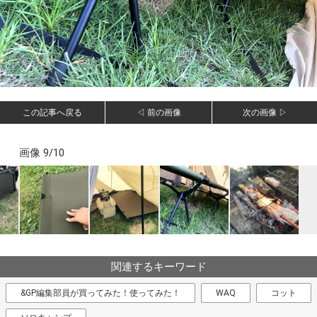
この記事へ戻る
◁ 前の画像
次の画像 ▷
画像 9/10
関連するキーワード
&GP編集部員が買ってみた！使ってみた！
WAQ
コット