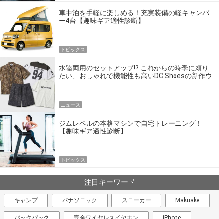
車中泊を手軽に楽しめる！充実装備の軽キャンパ
ー4台【趣味ギア適性診断】
トピックス
水陸両用のセットアップ!? これからの時季に頼り
たい、おしゃれで機能性も高いDC Shoesの新作ウ
エア
ニュース
ジムレベルの本格マシンで自宅トレーニング！
【趣味ギア適性診断】
トピックス
注目キーワード
キャンプ
パナソニック
スニーカー
Makuake
バックパック
完全ワイヤレスイヤホン
iPhone