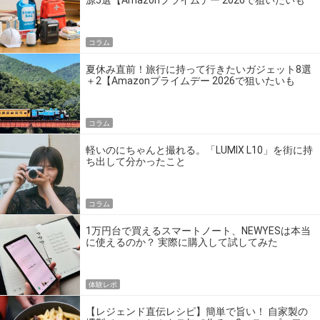
の】
コラム
夏休み直前！旅行に持って行きたいガジェット8選
＋2【Amazonプライムデー 2026で狙いたいも
の】
コラム
軽いのにちゃんと撮れる。「LUMIX L10」を街に持
ち出して分かったこと
コラム
1万円台で買えるスマートノート、NEWYESは本当
に使えるのか？ 実際に購入して試してみた
体験レポ
【レジェンド直伝レシピ】簡単で旨い！ 自家製の