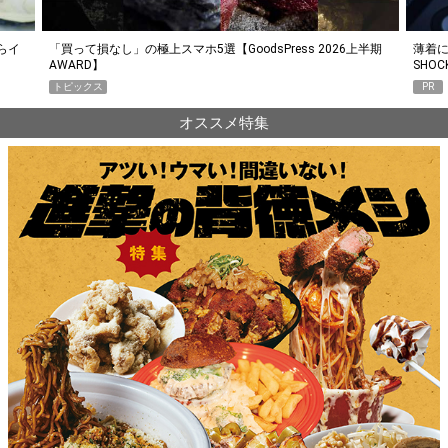
らイ
「買って損なし」の極上スマホ5選【GoodsPress 2026上半期
薄着に
AWARD】
SHO
トピックス
PR
オススメ特集