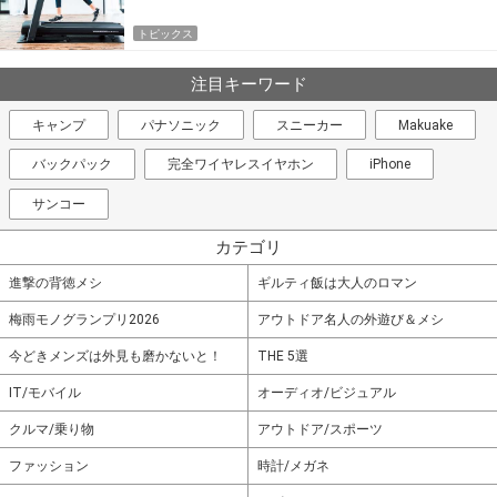
トピックス
注目キーワード
キャンプ
パナソニック
スニーカー
Makuake
バックパック
完全ワイヤレスイヤホン
iPhone
サンコー
カテゴリ
進撃の背徳メシ
ギルティ飯は大人のロマン
梅雨モノグランプリ2026
アウトドア名人の外遊び＆メシ
今どきメンズは外見も磨かないと！
THE 5選
IT/モバイル
オーディオ/ビジュアル
クルマ/乗り物
アウトドア/スポーツ
ファッション
時計/メガネ