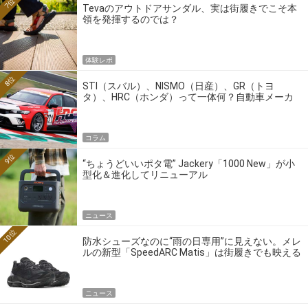
7位
Tevaのアウトドアサンダル、実は街履きでこそ本
領を発揮するのでは？
体験レポ
8位
STI（スバル）、NISMO（日産）、GR（トヨ
タ）、HRC（ホンダ）って一体何？自動車メーカ
ーの4大ワークスブランドを探る
コラム
9位
“ちょうどいいポタ電” Jackery「1000 New」が小
型化＆進化してリニューアル
ニュース
10位
防水シューズなのに“雨の日専用”に見えない。メレ
ルの新型「SpeedARC Matis」は街履きでも映える
ニュース