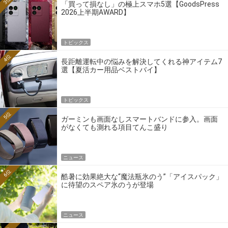
3位
「買って損なし」の極上スマホ5選【GoodsPress
2026上半期AWARD】
トピックス
4位
長距離運転中の悩みを解決してくれる神アイテム7
選【夏活カー用品ベストバイ】
トピックス
5位
ガーミンも画面なしスマートバンドに参入。画面
がなくても測れる項目てんこ盛り
ニュース
6位
酷暑に効果絶大な“魔法瓶氷のう”「アイスパック」
に待望のスペア氷のうが登場
ニュース