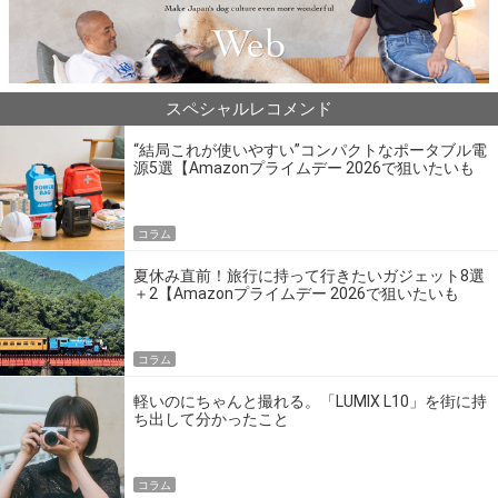
スペシャルレコメンド
“結局これが使いやすい”コンパクトなポータブル電
源5選【Amazonプライムデー 2026で狙いたいも
の】
コラム
夏休み直前！旅行に持って行きたいガジェット8選
＋2【Amazonプライムデー 2026で狙いたいも
の】
コラム
軽いのにちゃんと撮れる。「LUMIX L10」を街に持
ち出して分かったこと
コラム