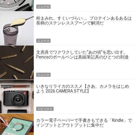
ニュース
粉まみれ、すくいづらい…。プロテインあるあるは
長柄のステンレススプーンで解消だ
ニュース
文房具でワクワクしていた“あの頃”を思い出す。
Pencoのボールペンは真鍮筆記具のひとつの到達
点だ
ニュース
いきなりライカのススメ【さあ、カメラをはじめ
よう 2026 CAMERA STYLE】
トピックス
カラー電子ペーパーで手書きもできる「Kindle」で
インプットとアウトプットに集中だ