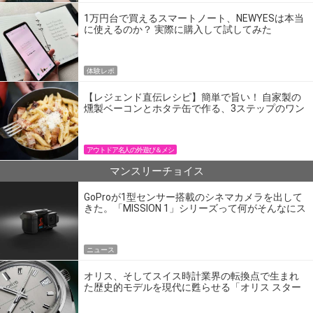
1万円台で買えるスマートノート、NEWYESは本当
に使えるのか？ 実際に購入して試してみた
体験レポ
【レジェンド直伝レシピ】簡単で旨い！ 自家製の
燻製ベーコンとホタテ缶で作る、3ステップのワン
パン飯
アウトドア名人の外遊び＆メシ
マンスリーチョイス
GoProが1型センサー搭載のシネマカメラを出して
きた。「MISSION 1」シリーズって何がそんなにス
ゴいの？
ニュース
オリス、そしてスイス時計業界の転換点で生まれ
た歴史的モデルを現代に甦らせる「オリス スター
エディション」