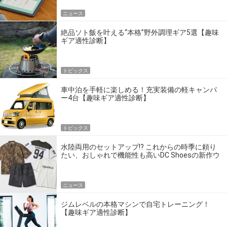
ニュース
絶品ソト飯を叶える“本格”野外調理ギア5選【趣味
ギア適性診断】
トピックス
車中泊を手軽に楽しめる！充実装備の軽キャンパ
ー4台【趣味ギア適性診断】
トピックス
水陸両用のセットアップ!? これからの時季に頼り
たい、おしゃれで機能性も高いDC Shoesの新作ウ
エア
ニュース
ジムレベルの本格マシンで自宅トレーニング！
【趣味ギア適性診断】