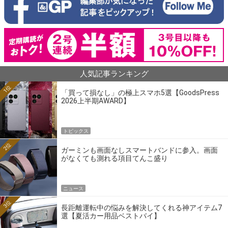
人気記事ランキング
1位
「買って損なし」の極上スマホ5選【GoodsPress
2026上半期AWARD】
トピックス
2位
ガーミンも画面なしスマートバンドに参入。画面
がなくても測れる項目てんこ盛り
ニュース
3位
長距離運転中の悩みを解決してくれる神アイテム7
選【夏活カー用品ベストバイ】