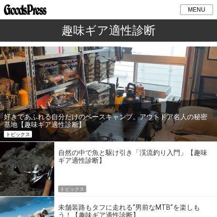
MENU
趣味ギア適性診断
好きであふれる自分だけのベースキャンプ。アウトドア名人の秘密
基地【趣味ギア適性診断】
トピックス
自然の中で魚と駆け引き「渓流釣り入門」【趣味
ギア適性診断】
トピックス
未舗装路もタフに走れる“男前なMTB”を楽しも
う！【趣味ギア適性診断】