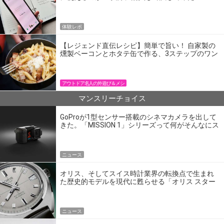
体験レポ
【レジェンド直伝レシピ】簡単で旨い！ 自家製の
燻製ベーコンとホタテ缶で作る、3ステップのワン
パン飯
アウトドア名人の外遊び＆メシ
マンスリーチョイス
GoProが1型センサー搭載のシネマカメラを出して
きた。「MISSION 1」シリーズって何がそんなにス
ゴいの？
ニュース
オリス、そしてスイス時計業界の転換点で生まれ
た歴史的モデルを現代に甦らせる「オリス スター
エディション」
ニュース