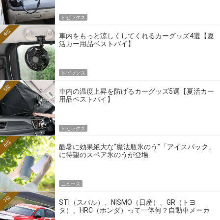
トピックス
4位
車内をもっと涼しくしてくれるカーグッズ4選【夏
活カー用品ベストバイ】
トピックス
5位
車内の温度上昇を防げるカーグッズ5選【夏活カー
用品ベストバイ】
トピックス
6位
酷暑に効果絶大な“魔法瓶氷のう”「アイスパック」
に待望のスペア氷のうが登場
ニュース
7位
STI（スバル）、NISMO（日産）、GR（トヨ
タ）、HRC（ホンダ）って一体何？自動車メーカ
ーの4大ワークスブランドを探る