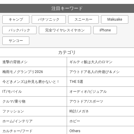
注目キーワード
キャンプ
パナソニック
スニーカー
Makuake
バックパック
完全ワイヤレスイヤホン
iPhone
サンコー
カテゴリ
進撃の背徳メシ
ギルティ飯は大人のロマン
梅雨モノグランプリ2026
アウトドア名人の外遊び＆メシ
今どきメンズは外見も磨かないと！
THE 5選
IT/モバイル
オーディオ/ビジュアル
クルマ/乗り物
アウトドア/スポーツ
ファッション
時計/メガネ
ホーム/インテリア
ホビー
カルチャー/フード
Others