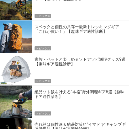
トピックス
スペックと個性の共存ー最新トレッキングギア
「これが買い！」【趣味ギア適性診断】
トピックス
家族・ペットと楽しめるソトアソビ満喫グッズ9選
【趣味ギア適性診断】
トピックス
絶品ソト飯を叶える“本格”野外調理ギア5選【趣味
ギア適性診断】
トピックス
売れ筋は個性派＆酷暑対策!? “イマドキ”キャンプギ