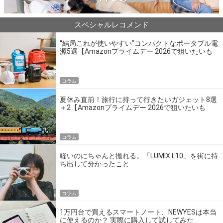
スペシャルレコメンド
“結局これが使いやすい”コンパクトなポータブル電
源5選【Amazonプライムデー 2026で狙いたいも
の】
コラム
夏休み直前！旅行に持って行きたいガジェット8選
＋2【Amazonプライムデー 2026で狙いたいも
の】
コラム
軽いのにちゃんと撮れる。「LUMIX L10」を街に持
ち出して分かったこと
コラム
1万円台で買えるスマートノート、NEWYESは本当
に使えるのか？ 実際に購入して試してみた