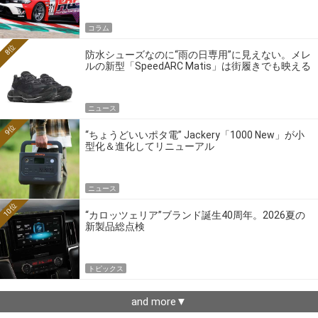
コラム
8位
防水シューズなのに“雨の日専用”に見えない。メレ
ルの新型「SpeedARC Matis」は街履きでも映える
ニュース
9位
“ちょうどいいポタ電” Jackery「1000 New」が小
型化＆進化してリニューアル
ニュース
10位
“カロッツェリア”ブランド誕生40周年。2026夏の
新製品総点検
トピックス
and more▼