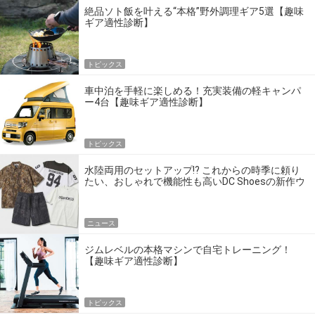
絶品ソト飯を叶える“本格”野外調理ギア5選【趣味
ギア適性診断】
トピックス
車中泊を手軽に楽しめる！充実装備の軽キャンパ
ー4台【趣味ギア適性診断】
トピックス
水陸両用のセットアップ!? これからの時季に頼り
たい、おしゃれで機能性も高いDC Shoesの新作ウ
エア
ニュース
ジムレベルの本格マシンで自宅トレーニング！
【趣味ギア適性診断】
トピックス