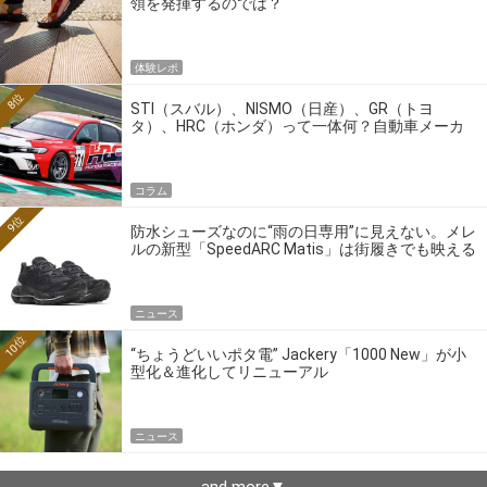
領を発揮するのでは？
体験レポ
8位
STI（スバル）、NISMO（日産）、GR（トヨ
タ）、HRC（ホンダ）って一体何？自動車メーカ
ーの4大ワークスブランドを探る
コラム
9位
防水シューズなのに“雨の日専用”に見えない。メレ
ルの新型「SpeedARC Matis」は街履きでも映える
ニュース
10位
“ちょうどいいポタ電” Jackery「1000 New」が小
型化＆進化してリニューアル
ニュース