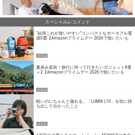
スペシャルレコメンド
“結局これが使いやすい”コンパクトなポータブル電
源5選【Amazonプライムデー 2026で狙いたいも
の】
コラム
夏休み直前！旅行に持って行きたいガジェット8選
＋2【Amazonプライムデー 2026で狙いたいも
の】
コラム
軽いのにちゃんと撮れる。「LUMIX L10」を街に持
ち出して分かったこと
コラム