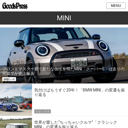
MENU
MINI
フロントマスク一新で新たな個性を得たMINI「クーパーS」は走りの
完成度が史上最高
体験レポ
気付けばもうすぐ20年！「BMW MINI」の変遷を振
り返る
トピックス
世界が愛した“ちっちゃいクルマ”「クラシック
MINI」の変遷を振り返る