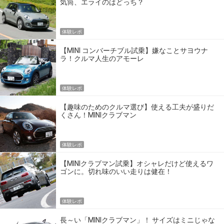
気筒、エライのはどっち？
体験レポ
【MINI コンバーチブル試乗】嫌なことサヨウナ
ラ！クルマ人生のアモーレ
体験レポ
【趣味のためのクルマ選び】使える工夫が盛りだ
くさん！MINIクラブマン
体験レポ
【MINIクラブマン試乗】オシャレだけど使えるワ
ゴンに。切れ味のいい走りは健在！
体験レポ
長～い「MINIクラブマン」！ サイズはミニじゃな