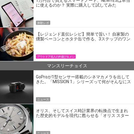
1万円台で買えるスマートノート、NEWYESは本当
に使えるのか？ 実際に購入して試してみた
体験レポ
【レジェンド直伝レシピ】簡単で旨い！ 自家製の
燻製ベーコンとホタテ缶で作る、3ステップのワン
パン飯
アウトドア名人の外遊び＆メシ
マンスリーチョイス
GoProが1型センサー搭載のシネマカメラを出して
きた。「MISSION 1」シリーズって何がそんなにス
ゴいの？
ニュース
オリス、そしてスイス時計業界の転換点で生まれ
た歴史的モデルを現代に甦らせる「オリス スター
エディション」
ニュース