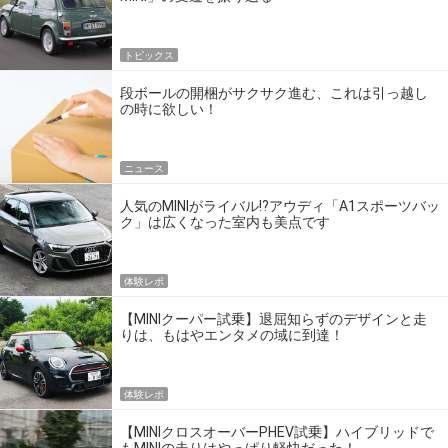
トピックス
段ボールの開梱がサクサク進む、これは引っ越し
の時に欲しい！
ニュース
人気のMINIがライバル!?アウディ「A1スポーツバッ
ク」は広くなった室内も美点です
体験レポ
【MINIクーパー試乗】退屈知らずのデザインと走
りは、もはやエンタメの域に到達！
体験レポ
【MINIクロスオーバーPHEV試乗】ハイブリッドで