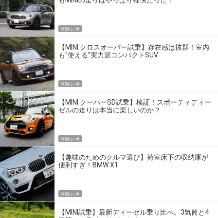
もMINIの走りはやっぱり軽快だった！
体験レポ
【MINI クロスオーバー試乗】存在感は抜群！室内
も“使える”実力派コンパクトSUV
体験レポ
【MINI クーパーSD試乗】検証！スポーティディー
ゼルの走りは本当に楽しいのか？
体験レポ
【趣味のためのクルマ選び】荷室床下の収納庫が
便利すぎ！BMW X1
体験レポ
【MINI試乗】最新ディーゼル乗り比べ。3気筒と4