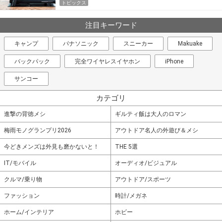
トピックス
注目キーワード
キャンプ
パナソニック
スニーカー
Makuake
バックパック
完全ワイヤレスイヤホン
iPhone
サンコー
カテゴリ
進撃の背徳メシ
ギルティ飯は大人のロマン
梅雨モノグランプリ2026
アウトドア名人の外遊び＆メシ
今どきメンズは外見も磨かないと！
THE 5選
IT/モバイル
オーディオ/ビジュアル
クルマ/乗り物
アウトドア/スポーツ
ファッション
時計/メガネ
ホーム/インテリア
ホビー