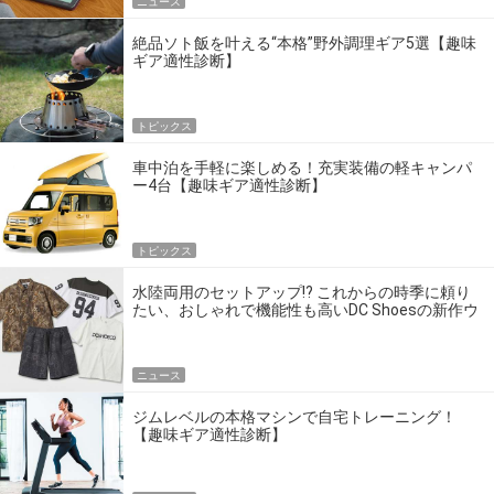
ニュース
絶品ソト飯を叶える“本格”野外調理ギア5選【趣味
ギア適性診断】
トピックス
車中泊を手軽に楽しめる！充実装備の軽キャンパ
ー4台【趣味ギア適性診断】
トピックス
水陸両用のセットアップ!? これからの時季に頼り
たい、おしゃれで機能性も高いDC Shoesの新作ウ
エア
ニュース
ジムレベルの本格マシンで自宅トレーニング！
【趣味ギア適性診断】