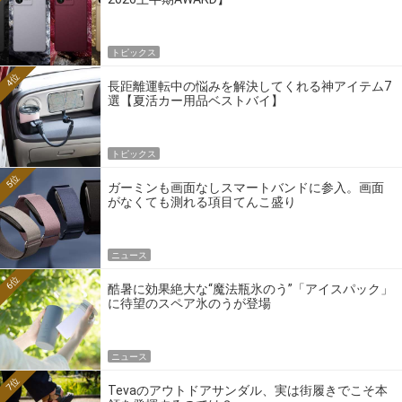
トピックス
4位
長距離運転中の悩みを解決してくれる神アイテム7
選【夏活カー用品ベストバイ】
トピックス
5位
ガーミンも画面なしスマートバンドに参入。画面
がなくても測れる項目てんこ盛り
ニュース
6位
酷暑に効果絶大な“魔法瓶氷のう”「アイスパック」
に待望のスペア氷のうが登場
ニュース
7位
Tevaのアウトドアサンダル、実は街履きでこそ本