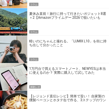
コラム
夏休み直前！旅行に持って行きたいガジェット8選
＋2【Amazonプライムデー 2026で狙いたいも
の】
コラム
軽いのにちゃんと撮れる。「LUMIX L10」を街に持
ち出して分かったこと
コラム
1万円台で買えるスマートノート、NEWYESは本当
に使えるのか？ 実際に購入して試してみた
体験レポ
【レジェンド直伝レシピ】簡単で旨い！ 自家製の
燻製ベーコンとホタテ缶で作る、3ステップのワン
パン飯