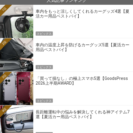
人気記事ランキング
1位
車内をもっと涼しくしてくれるカーグッズ4選【夏
活カー用品ベストバイ】
トピックス
2位
車内の温度上昇を防げるカーグッズ5選【夏活カー
用品ベストバイ】
トピックス
3位
「買って損なし」の極上スマホ5選【GoodsPress
2026上半期AWARD】
トピックス
4位
長距離運転中の悩みを解決してくれる神アイテム7
選【夏活カー用品ベストバイ】