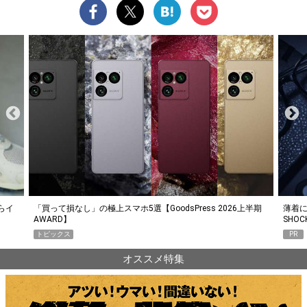
らイ
「買って損なし」の極上スマホ5選【GoodsPress 2026上半期
薄着に
AWARD】
SHO
トピックス
PR
オススメ特集