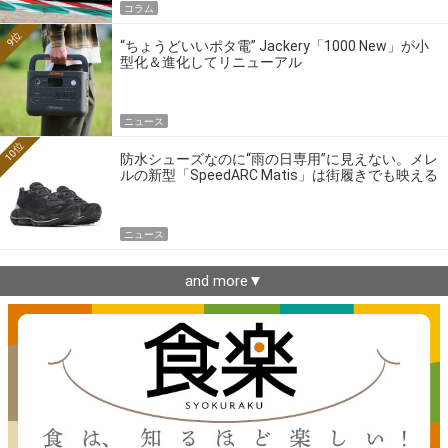
コラム
9位
“ちょうどいいポタ電” Jackery「1000 New」が小
型化＆進化してリニューアル
ニュース
10位
防水シューズなのに“雨の日専用”に見えない。メレ
ルの新型「SpeedARC Matis」は街履きでも映える
ニュース
and more▼