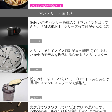
アウトドア名人の外遊び＆メシ
マンスリーチョイス
GoProが1型センサー搭載のシネマカメラを出して
きた。「MISSION 1」シリーズって何がそんなにス
ゴいの？
ニュース
オリス、そしてスイス時計業界の転換点で生まれ
た歴史的モデルを現代に甦らせる「オリス スター
エディション」
ニュース
粉まみれ、すくいづらい…。プロテインあるあるは
長柄のステンレススプーンで解消だ
ニュース
文房具でワクワクしていた“あの頃”を思い出す。
Pencoのボールペンは真鍮筆記具のひとつの到達