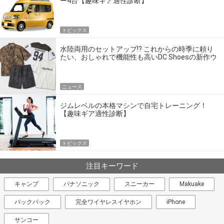
ー4台【趣味ギア適性診断】
トピックス
水陸両用のセットアップ!? これからの時季に頼り
たい、おしゃれで機能性も高いDC Shoesの新作ウ
エア
ニュース
ジムレベルの本格マシンで自宅トレーニング！
【趣味ギア適性診断】
トピックス
注目キーワード
キャンプ
パナソニック
スニーカー
Makuake
バックパック
完全ワイヤレスイヤホン
iPhone
サンコー