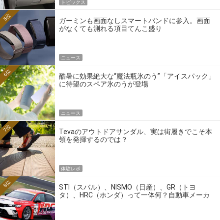
トピックス
5位
ガーミンも画面なしスマートバンドに参入。画面
がなくても測れる項目てんこ盛り
ニュース
6位
酷暑に効果絶大な“魔法瓶氷のう”「アイスパック」
に待望のスペア氷のうが登場
ニュース
7位
Tevaのアウトドアサンダル、実は街履きでこそ本
領を発揮するのでは？
体験レポ
8位
STI（スバル）、NISMO（日産）、GR（トヨ
タ）、HRC（ホンダ）って一体何？自動車メーカ
ーの4大ワークスブランドを探る