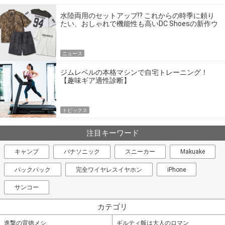
水陸両用のセットアップ!? これからの時季に頼り
たい、おしゃれで機能性も高いDC Shoesの新作ウ
エア
ニュース
ジムレベルの本格マシンで自宅トレーニング！
【趣味ギア適性診断】
トピックス
注目キーワード
キャンプ
パナソニック
スニーカー
Makuake
バックパック
完全ワイヤレスイヤホン
iPhone
サンコー
カテゴリ
進撃の背徳メシ
ギルティ飯は大人のロマン