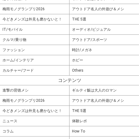
梅雨モノグランプリ2026
アウトドア名人の外遊び＆メシ
今どきメンズは外見も磨かないと！
THE 5選
IT/モバイル
オーディオ/ビジュアル
クルマ/乗り物
アウトドア/スポーツ
ファッション
時計/メガネ
ホーム/インテリア
ホビー
カルチャー/フード
Others
コンテンツ
進撃の背徳メシ
ギルティ飯は大人のロマン
梅雨モノグランプリ2026
アウトドア名人の外遊び＆メシ
今どきメンズは外見も磨かないと！
THE 5選
ニュース
体験レポ
コラム
How To