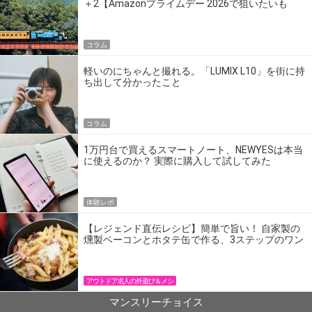
＋2【Amazonプライムデー 2026で狙いたいも
の】
コラム
軽いのにちゃんと撮れる。「LUMIX L10」を街に持
ち出して分かったこと
コラム
1万円台で買えるスマートノート、NEWYESは本当
に使えるのか？ 実際に購入して試してみた
体験レポ
【レジェンド直伝レシピ】簡単で旨い！ 自家製の
燻製ベーコンとホタテ缶で作る、3ステップのワン
パン飯
アウトドア名人の外遊び＆メシ
マンスリーチョイス