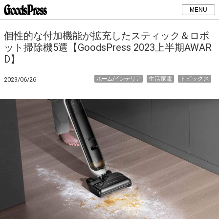
MENU
個性的な付加機能が拡充したスティック＆ロボ
ット掃除機5選【GoodsPress 2023上半期AWAR
D】
ホーム/インテリア
生活家電
トピックス
2023/06/26