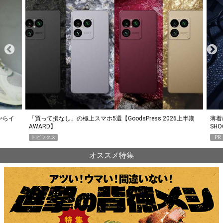
らイ
「買って損なし」の極上スマホ5選【GoodsPress 2026上半期
薄着に
AWARD】
SHO
トピックス
PR
オススメ特集