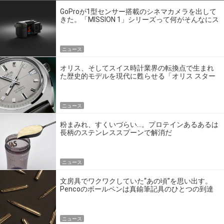
GoProが1型センサー搭載のシネマカメラを出して
きた。「MISSION 1」シリーズって何がそんなにス
ゴいの？
ニュース
オリス、そしてスイス時計業界の転換点で生まれ
た歴史的モデルを現代に甦らせる「オリス スター
エディション」
ニュース
粉まみれ、すくいづらい…。プロテインあるあるは
長柄のステンレススプーンで解消だ
ニュース
文房具でワクワクしていた“あの頃”を思い出す。
Pencoのボールペンは真鍮筆記具のひとつの到達
点だ
ニュース