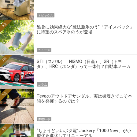
トピックス
6位
酷暑に効果絶大な“魔法瓶氷のう”「アイスパック」
に待望のスペア氷のうが登場
ニュース
7位
STI（スバル）、NISMO（日産）、GR（トヨ
タ）、HRC（ホンダ）って一体何？自動車メーカ
ーの4大ワークスブランドを探る
コラム
8位
Tevaのアウトドアサンダル、実は街履きでこそ本
領を発揮するのでは？
体験レポ
9位
“ちょうどいいポタ電” Jackery「1000 New」が小
型化＆進化してリニューアル