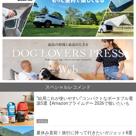
スペシャルレコメンド
“結局これが使いやすい”コンパクトなポータブル電
源5選【Amazonプライムデー 2026で狙いたいも
の】
コラム
夏休み直前！旅行に持って行きたいガジェット8選