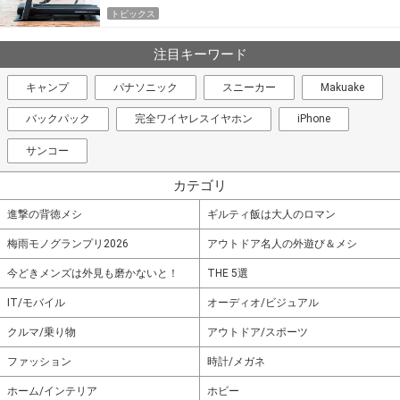
トピックス
注目キーワード
キャンプ
パナソニック
スニーカー
Makuake
バックパック
完全ワイヤレスイヤホン
iPhone
サンコー
カテゴリ
進撃の背徳メシ
ギルティ飯は大人のロマン
梅雨モノグランプリ2026
アウトドア名人の外遊び＆メシ
今どきメンズは外見も磨かないと！
THE 5選
IT/モバイル
オーディオ/ビジュアル
クルマ/乗り物
アウトドア/スポーツ
ファッション
時計/メガネ
ホーム/インテリア
ホビー