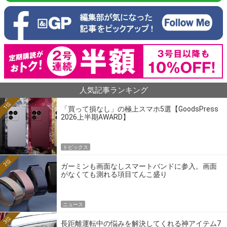
人気記事ランキング
1位
「買って損なし」の極上スマホ5選【GoodsPress
2026上半期AWARD】
トピックス
2位
ガーミンも画面なしスマートバンドに参入。画面
がなくても測れる項目てんこ盛り
ニュース
3位
長距離運転中の悩みを解決してくれる神アイテム7