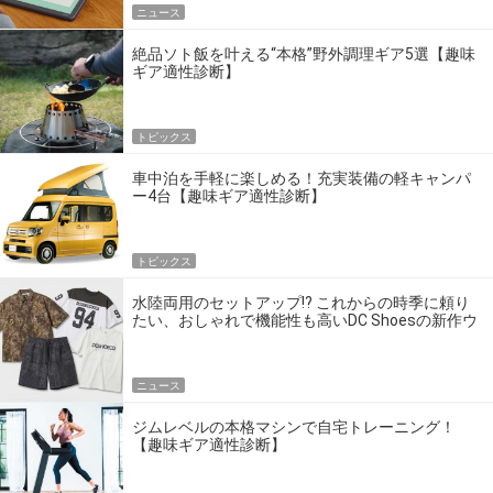
ニュース
絶品ソト飯を叶える“本格”野外調理ギア5選【趣味
ギア適性診断】
トピックス
車中泊を手軽に楽しめる！充実装備の軽キャンパ
ー4台【趣味ギア適性診断】
トピックス
水陸両用のセットアップ!? これからの時季に頼り
たい、おしゃれで機能性も高いDC Shoesの新作ウ
エア
ニュース
ジムレベルの本格マシンで自宅トレーニング！
【趣味ギア適性診断】