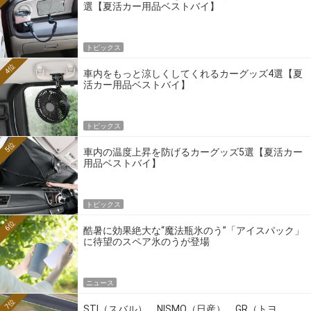
選【夏活カー用品ベストバイ】
トピックス
4位
車内をもっと涼しくしてくれるカーグッズ4選【夏
活カー用品ベストバイ】
トピックス
5位
車内の温度上昇を防げるカーグッズ5選【夏活カー
用品ベストバイ】
トピックス
6位
酷暑に効果絶大な“魔法瓶氷のう”「アイスパック」
に待望のスペア氷のうが登場
ニュース
7位
STI（スバル）、NISMO（日産）、GR（トヨ