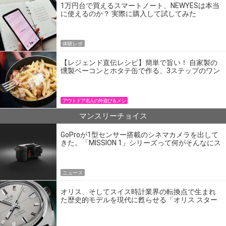
1万円台で買えるスマートノート、NEWYESは本当
に使えるのか？ 実際に購入して試してみた
体験レポ
【レジェンド直伝レシピ】簡単で旨い！ 自家製の
燻製ベーコンとホタテ缶で作る、3ステップのワン
パン飯
アウトドア名人の外遊び＆メシ
マンスリーチョイス
GoProが1型センサー搭載のシネマカメラを出して
きた。「MISSION 1」シリーズって何がそんなにス
ゴいの？
ニュース
オリス、そしてスイス時計業界の転換点で生まれ
た歴史的モデルを現代に甦らせる「オリス スター
エディション」