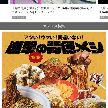
らイ
「買って損なし」の極上スマホ5選【GoodsPress 2026上半期
薄着に
AWARD】
SHO
トピックス
PR
オススメ特集