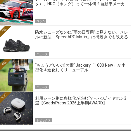
タ）、HRC（ホンダ）って一体何？自動車メーカ
ーの4大ワークスブランドを探る
コラム
8位
防水シューズなのに“雨の日専用”に見えない。メレ
ルの新型「SpeedARC Matis」は街履きでも映える
ニュース
9位
“ちょうどいいポタ電” Jackery「1000 New」が小
型化＆進化してリニューアル
ニュース
10位
利用シーン別に多様化が進む“てっぺん”イヤホン3
選【GoodsPress 2026上半期AWARD】
トピックス