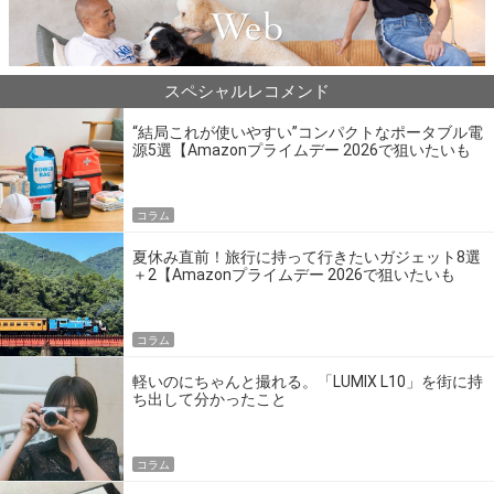
スペシャルレコメンド
“結局これが使いやすい”コンパクトなポータブル電
源5選【Amazonプライムデー 2026で狙いたいも
の】
コラム
夏休み直前！旅行に持って行きたいガジェット8選
＋2【Amazonプライムデー 2026で狙いたいも
の】
コラム
軽いのにちゃんと撮れる。「LUMIX L10」を街に持
ち出して分かったこと
コラム