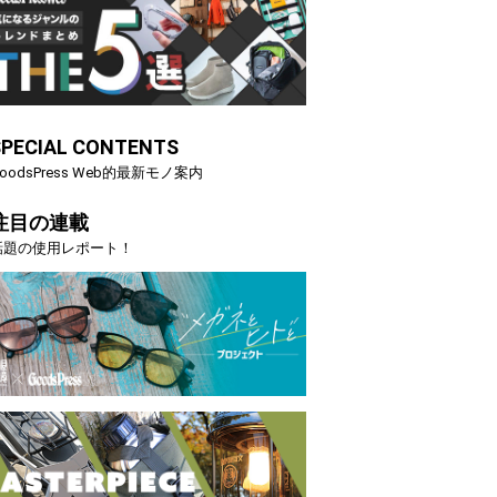
SPECIAL CONTENTS
oodsPress Web的最新モノ案内
注目の連載
話題の使用レポート！
節の夏こそ“映える”タフな腕時計を。G-
【編集部員が選んだ
AVITYMASTER」は本当に機能も見た…
らイチオシアイテ
トピックス