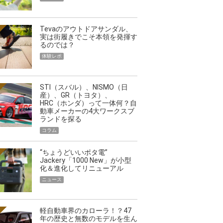
Tevaのアウトドアサンダル、
実は街履きでこそ本領を発揮す
るのでは？
体験レポ
STI（スバル）、NISMO（日
産）、GR（トヨタ）、
HRC（ホンダ）って一体何？自
動車メーカーの4大ワークスブ
ランドを探る
コラム
“ちょうどいいポタ電”
Jackery「1000 New」が小型
化＆進化してリニューアル
ニュース
軽自動車界のカローラ！？47
年の歴史と無数のモデルを生ん