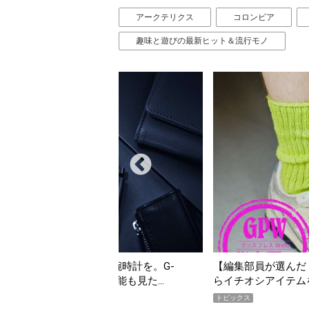
アークテリクス
コロンビア
趣味と遊びの最新ヒット＆流行モノ
編集部員が選んだ「指名買い」】2026年7月掲載記事か
「買って
イチオシアイテムをピックアップ！
期AWAR
ピックス
トピックス