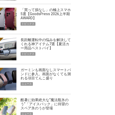
「買って損なし」の極上スマホ
5選【GoodsPress 2026上半期
AWARD】
トピックス
長距離運転中の悩みを解決して
くれる神アイテム7選【夏活カ
ー用品ベストバイ】
トピックス
ガーミンも画面なしスマートバ
ンドに参入。画面がなくても測
れる項目てんこ盛り
ニュース
酷暑に効果絶大な“魔法瓶氷の
う”「アイスパック」に待望の
スペア氷のうが登場
ニュース