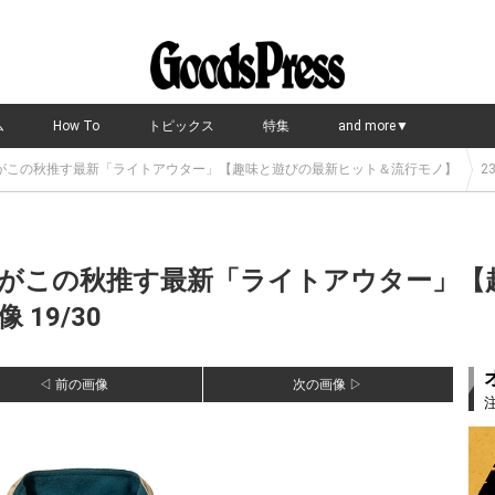
ム
How To
トピックス
特集
and more▼
がこの秋推す最新「ライトアウター」【趣味と遊びの最新ヒット＆流行モノ】
23
がこの秋推す最新「ライトアウター」【
19/30
◁ 前の画像
次の画像 ▷