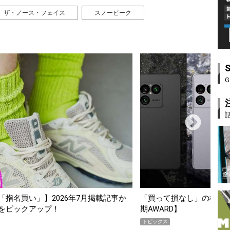
ザ・ノース・フェイス
スノーピーク
G
損なし」の極上スマホ5選【GoodsPress 2026上半
薄着になる季
D】
SHOCK「GR
PR