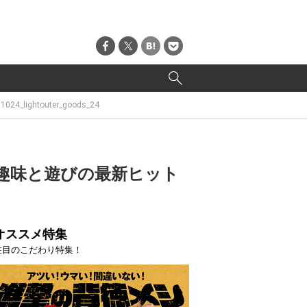
1024_lightouter_goods_24
趣味と遊びの最新ヒット
オススメ特集
注目のこだわり特集！