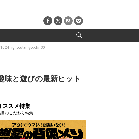
1024_lightouter_goods_30
趣味と遊びの最新ヒット
オススメ特集
注目のこだわり特集！