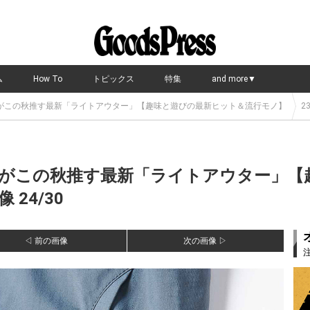
ム
How To
トピックス
特集
and more▼
がこの秋推す最新「ライトアウター」【趣味と遊びの最新ヒット＆流行モノ】
23
がこの秋推す最新「ライトアウター」【
24/30
◁ 前の画像
次の画像 ▷