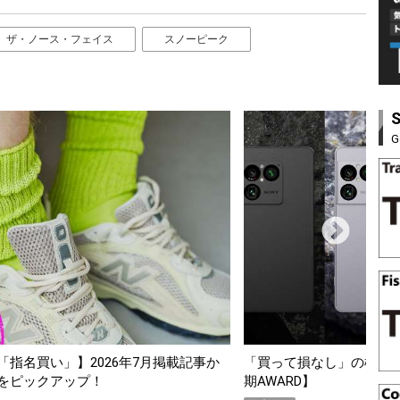
ザ・ノース・フェイス
スノーピーク
G
スマホ5選【GoodsPress 2026上半
薄着になる季節の夏こそ“
SHOCK「GRAVITYM