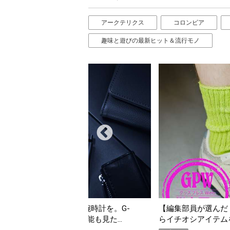
アークテリクス
コロンビア
趣味と遊びの最新ヒット＆流行モノ
選んだ「指名買い」】2026年7月掲載記事か
「買って損なし」の極上
イテムをピックアップ！
期AWARD】