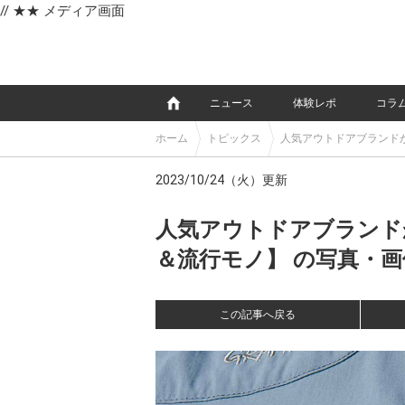
// ★★ メディア画面
e
ニュース
体験レポ
コラ
ホーム
トピックス
人気アウトドアブランド
2023/10/24（火）更新
人気アウトドアブランド
＆流行モノ】 の写真・画像 
この記事へ戻る