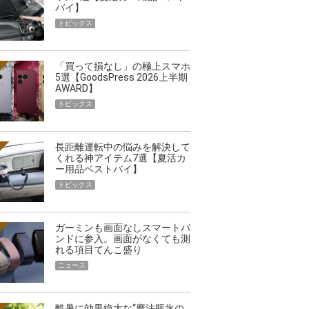
バイ】
トピックス
「買って損なし」の極上スマホ
5選【GoodsPress 2026上半期
AWARD】
トピックス
長距離運転中の悩みを解決して
くれる神アイテム7選【夏活カ
ー用品ベストバイ】
トピックス
ガーミンも画面なしスマートバ
ンドに参入。画面がなくても測
れる項目てんこ盛り
ニュース
酷暑に効果絶大な“魔法瓶氷の