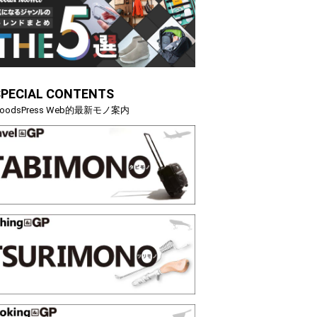
SPECIAL CONTENTS
oodsPress Web的最新モノ案内
映える”タフな腕時計を。G-
【編集部員が選んだ「指名買い
ASTER」は本当に機能も見た…
らイチオシアイテムをピック