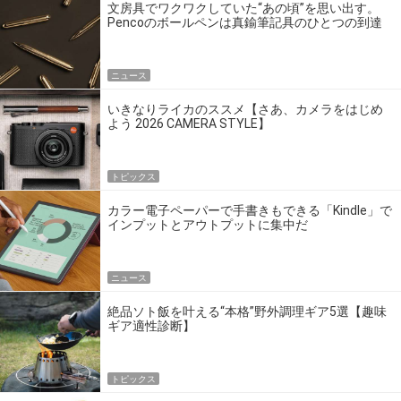
文房具でワクワクしていた“あの頃”を思い出す。
Pencoのボールペンは真鍮筆記具のひとつの到達
点だ
ニュース
いきなりライカのススメ【さあ、カメラをはじめ
よう 2026 CAMERA STYLE】
トピックス
カラー電子ペーパーで手書きもできる「Kindle」で
インプットとアウトプットに集中だ
ニュース
絶品ソト飯を叶える“本格”野外調理ギア5選【趣味
ギア適性診断】
トピックス