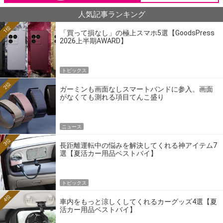
人気記事ランキング
1位
「買って損なし」の極上スマホ5選【GoodsPress
2026上半期AWARD】
トピックス
2位
ガーミンも画面なしスマートバンドに参入。画面
がなくても測れる項目てんこ盛り
ニュース
3位
長距離運転中の悩みを解決してくれる神アイテム7
選【夏活カー用品ベストバイ】
トピックス
4位
車内をもっと涼しくしてくれるカーグッズ4選【夏
活カー用品ベストバイ】