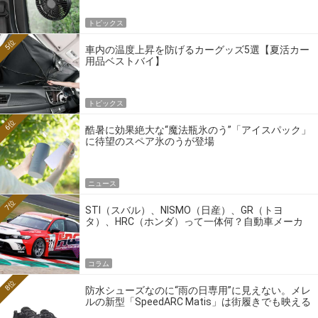
トピックス
5位
車内の温度上昇を防げるカーグッズ5選【夏活カー
用品ベストバイ】
トピックス
6位
酷暑に効果絶大な“魔法瓶氷のう”「アイスパック」
に待望のスペア氷のうが登場
ニュース
7位
STI（スバル）、NISMO（日産）、GR（トヨ
タ）、HRC（ホンダ）って一体何？自動車メーカ
ーの4大ワークスブランドを探る
コラム
8位
防水シューズなのに“雨の日専用”に見えない。メレ
ルの新型「SpeedARC Matis」は街履きでも映える