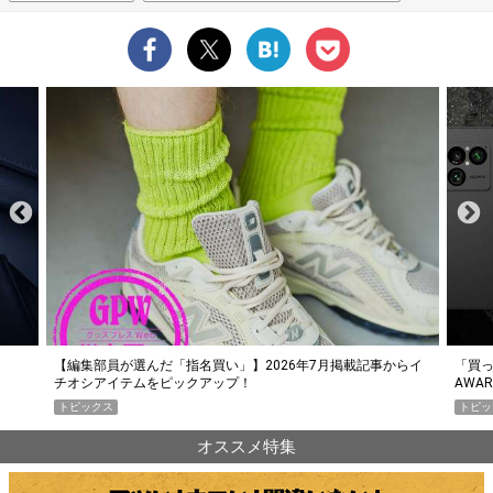
らイ
「買って損なし」の極上スマホ5選【GoodsPress 2026上半期
薄着に
AWARD】
SHO
トピックス
PR
オススメ特集