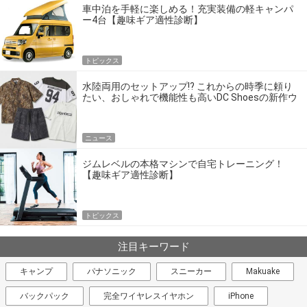
車中泊を手軽に楽しめる！充実装備の軽キャンパ
ー4台【趣味ギア適性診断】
トピックス
水陸両用のセットアップ!? これからの時季に頼り
たい、おしゃれで機能性も高いDC Shoesの新作ウ
エア
ニュース
ジムレベルの本格マシンで自宅トレーニング！
【趣味ギア適性診断】
トピックス
注目キーワード
キャンプ
パナソニック
スニーカー
Makuake
バックパック
完全ワイヤレスイヤホン
iPhone