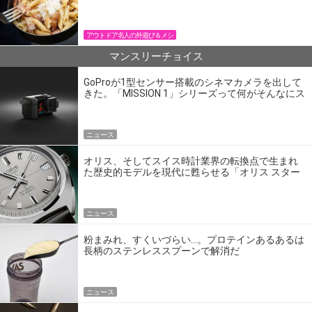
パン飯
アウトドア名人の外遊び＆メシ
マンスリーチョイス
GoProが1型センサー搭載のシネマカメラを出して
きた。「MISSION 1」シリーズって何がそんなにス
ゴいの？
ニュース
オリス、そしてスイス時計業界の転換点で生まれ
た歴史的モデルを現代に甦らせる「オリス スター
エディション」
ニュース
粉まみれ、すくいづらい…。プロテインあるあるは
長柄のステンレススプーンで解消だ
ニュース