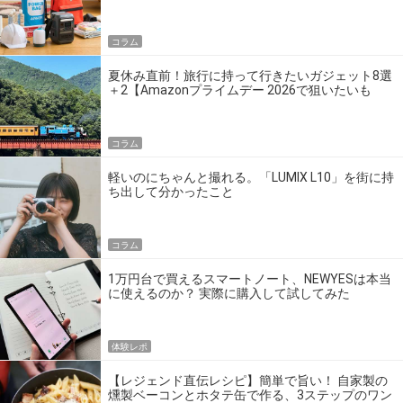
の】
コラム
夏休み直前！旅行に持って行きたいガジェット8選
＋2【Amazonプライムデー 2026で狙いたいも
の】
コラム
軽いのにちゃんと撮れる。「LUMIX L10」を街に持
ち出して分かったこと
コラム
1万円台で買えるスマートノート、NEWYESは本当
に使えるのか？ 実際に購入して試してみた
体験レポ
【レジェンド直伝レシピ】簡単で旨い！ 自家製の
燻製ベーコンとホタテ缶で作る、3ステップのワン