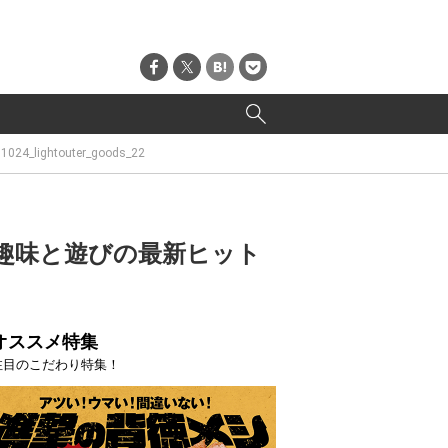
1024_lightouter_goods_22
趣味と遊びの最新ヒット
オススメ特集
注目のこだわり特集！