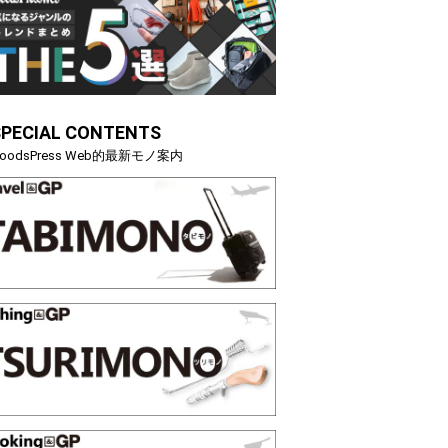
SPECIAL CONTENTS
oodsPress Web的最新モノ案内
着になる季節の夏こそ“映える”タフな腕時計を。G-
【編集部
OCK「GRAVITYMASTER」は本当に機能も見た…
らイチ
トピックス