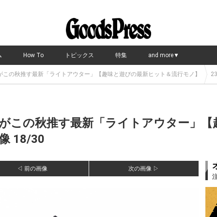
ム
How To
トピックス
特集
and more▼
がこの秋推す最新「ライトアウター」【趣味と遊びの最新ヒット＆流行モノ】
23
がこの秋推す最新「ライトアウター」【
18/30
◁ 前の画像
次の画像 ▷