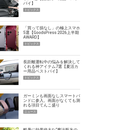
バイ】
トピックス
「買って損なし」の極上スマホ
5選【GoodsPress 2026上半期
AWARD】
トピックス
長距離運転中の悩みを解決して
くれる神アイテム7選【夏活カ
ー用品ベストバイ】
トピックス
ガーミンも画面なしスマートバ
ンドに参入。画面がなくても測
れる項目てんこ盛り
ニュース
酷暑に効果絶大な“魔法瓶氷の