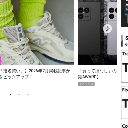
G
「買って損なし」の極上スマホ5選【GoodsPress 2026上半
薄
期AWARD】
SH
トピックス
PR