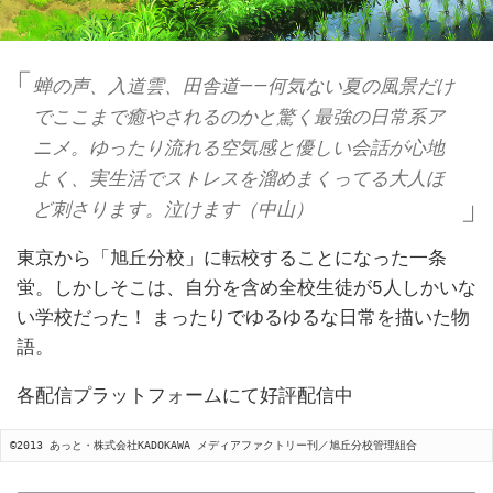
蝉の声、入道雲、田舎道――何気ない夏の風景だけ
でここまで癒やされるのかと驚く最強の日常系ア
ニメ。ゆったり流れる空気感と優しい会話が心地
よく、実生活でストレスを溜めまくってる大人ほ
ど刺さります。泣けます（中山）
東京から「旭丘分校」に転校することになった一条
蛍。しかしそこは、自分を含め全校生徒が5人しかいな
い学校だった！ まったりでゆるゆるな日常を描いた物
語。
各配信プラットフォームにて好評配信中
©2013 あっと・株式会社KADOKAWA メディアファクトリー刊／旭丘分校管理組合