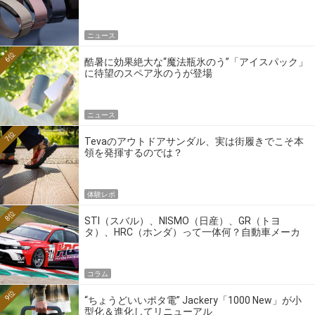
ニュース
6位
酷暑に効果絶大な“魔法瓶氷のう”「アイスパック」
に待望のスペア氷のうが登場
ニュース
7位
Tevaのアウトドアサンダル、実は街履きでこそ本
領を発揮するのでは？
体験レポ
8位
STI（スバル）、NISMO（日産）、GR（トヨ
タ）、HRC（ホンダ）って一体何？自動車メーカ
ーの4大ワークスブランドを探る
コラム
9位
“ちょうどいいポタ電” Jackery「1000 New」が小
型化＆進化してリニューアル