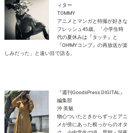
ィター
TOMMY
アニメとマンガと特撮が好きな
フレッシュ45歳。「小学生時
代の夏休みは『タッチ』と
『OH!MYコンブ』の再放送が楽
しみだった」と遠い目で語る。
『週刊GoodsPress DIGITAL』
編集部
沖 美魅
物心ついたときからずっとアニ
メが傍にあった根っからのオタ
ク。小中学生の頃、早朝・深夜