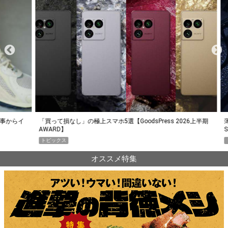
らイ
「買って損なし」の極上スマホ5選【GoodsPress 2026上半期
薄着に
AWARD】
SHO
トピックス
PR
オススメ特集