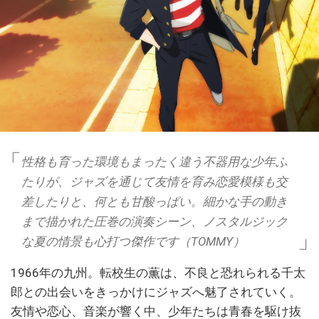
性格も育った環境もまったく違う不器用な少年ふ
たりが、ジャズを通じて友情を育み恋愛模様も交
差したりと、何とも甘酸っぱい。細かな手の動き
まで描かれた圧巻の演奏シーン、ノスタルジック
な夏の情景も心打つ傑作です（TOMMY）
1966年の九州。転校生の薫は、不良と恐れられる千太
郎との出会いをきっかけにジャズへ魅了されていく。
友情や恋心、音楽が響く中、少年たちは青春を駆け抜