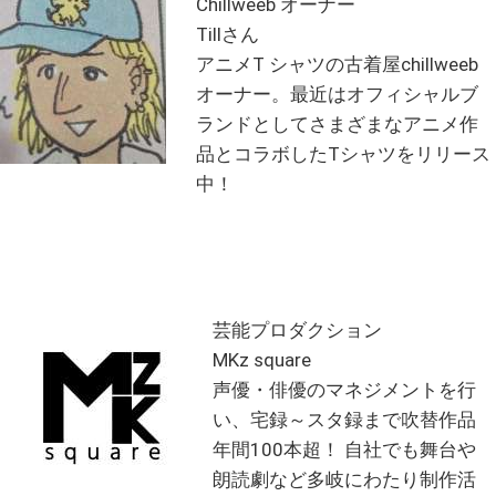
Chillweeb オーナー
Tillさん
アニメT シャツの古着屋chillweeb
オーナー。最近はオフィシャルブ
ランドとしてさまざまなアニメ作
品とコラボしたTシャツをリリース
中！
芸能プロダクション
MKz square
声優・俳優のマネジメントを行
い、宅録～スタ録まで吹替作品
年間100本超！ 自社でも舞台や
朗読劇など多岐にわたり制作活