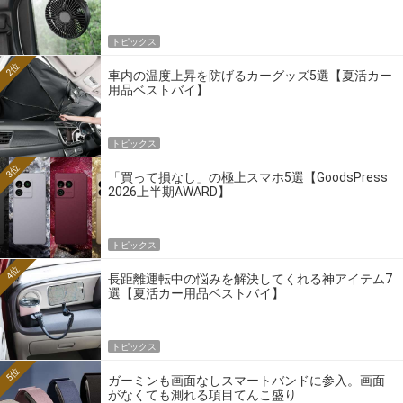
トピックス
2位
車内の温度上昇を防げるカーグッズ5選【夏活カー
用品ベストバイ】
トピックス
3位
「買って損なし」の極上スマホ5選【GoodsPress
2026上半期AWARD】
トピックス
4位
長距離運転中の悩みを解決してくれる神アイテム7
選【夏活カー用品ベストバイ】
トピックス
5位
ガーミンも画面なしスマートバンドに参入。画面
がなくても測れる項目てんこ盛り