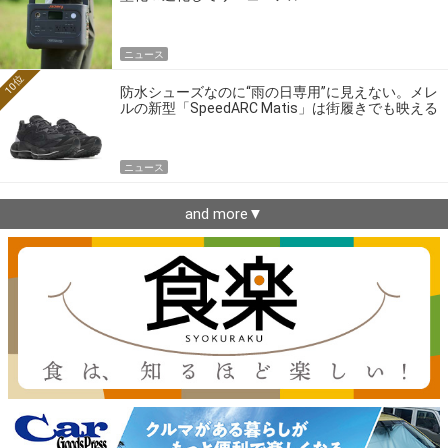
ニュース
10位
防水シューズなのに“雨の日専用”に見えない。メレ
ルの新型「SpeedARC Matis」は街履きでも映える
ニュース
and more▼