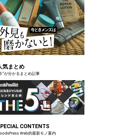
人気まとめ
"今"が分かるまとめ記事
選【GoodsPress 2026上半
薄着になる季節の夏こそ“映える
SHOCK「GRAVITYMASTE
PR
SPECIAL CONTENTS
oodsPress Web的最新モノ案内