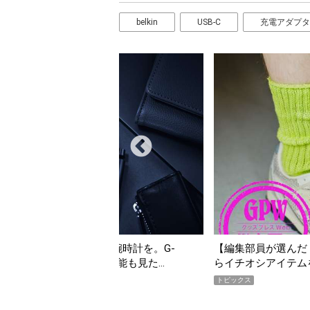
belkin
USB-C
充電アダプタ
の夏こそ“映える”タフな腕時計を。G-
【編集部員が選んだ「
VITYMASTER」は本当に機能も見た…
らイチオシアイテム
トピックス