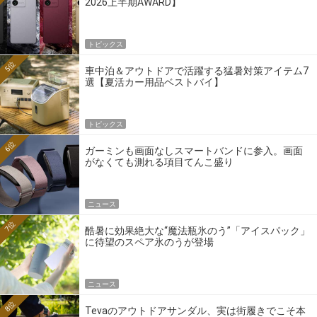
2026上半期AWARD】
トピックス
5位
車中泊＆アウトドアで活躍する猛暑対策アイテム7
選【夏活カー用品ベストバイ】
トピックス
6位
ガーミンも画面なしスマートバンドに参入。画面
がなくても測れる項目てんこ盛り
ニュース
7位
酷暑に効果絶大な“魔法瓶氷のう”「アイスパック」
に待望のスペア氷のうが登場
ニュース
8位
Tevaのアウトドアサンダル、実は街履きでこそ本