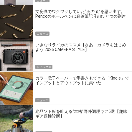
ニュース
文房具でワクワクしていた“あの頃”を思い出す。
Pencoのボールペンは真鍮筆記具のひとつの到達
点だ
ニュース
いきなりライカのススメ【さあ、カメラをはじめ
よう 2026 CAMERA STYLE】
トピックス
カラー電子ペーパーで手書きもできる「Kindle」で
インプットとアウトプットに集中だ
ニュース
絶品ソト飯を叶える“本格”野外調理ギア5選【趣味
ギア適性診断】