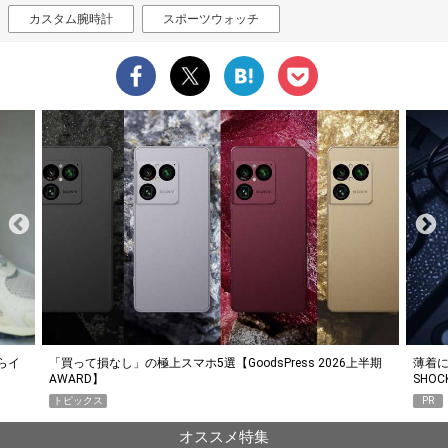
カスタム腕時計
スポーツウォッチ
らイ
「買って損なし」の極上スマホ5選【GoodsPress 2026上半期
薄着に
AWARD】
SHO
トピックス
PR
オススメ特集