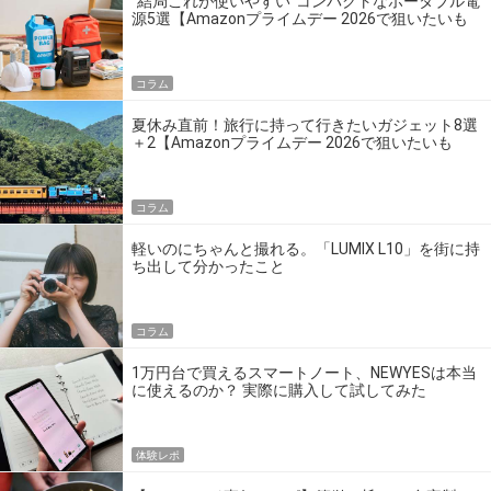
“結局これが使いやすい”コンパクトなポータブル電
源5選【Amazonプライムデー 2026で狙いたいも
の】
コラム
夏休み直前！旅行に持って行きたいガジェット8選
＋2【Amazonプライムデー 2026で狙いたいも
の】
コラム
軽いのにちゃんと撮れる。「LUMIX L10」を街に持
ち出して分かったこと
コラム
1万円台で買えるスマートノート、NEWYESは本当
に使えるのか？ 実際に購入して試してみた
体験レポ