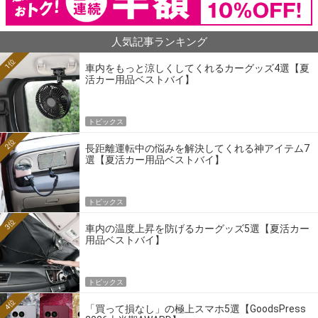
人気記事ランキング
1位
車内をもっと涼しくしてくれるカーグッズ4選【夏
活カー用品ベストバイ】
トピックス
2位
長距離運転中の悩みを解決してくれる神アイテム7
選【夏活カー用品ベストバイ】
トピックス
3位
車内の温度上昇を防げるカーグッズ5選【夏活カー
用品ベストバイ】
トピックス
4位
「買って損なし」の極上スマホ5選【GoodsPress