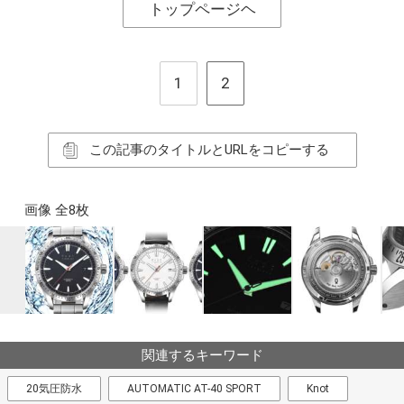
トップページヘ
1
2
この記事のタイトルとURLをコピーする
画像 全8枚
関連するキーワード
20気圧防水
AUTOMATIC AT-40 SPORT
Knot