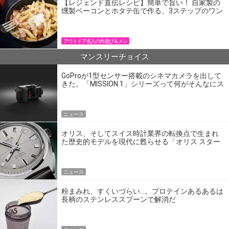
【レジェンド直伝レシピ】簡単で旨い！ 自家製の
燻製ベーコンとホタテ缶で作る、3ステップのワン
パン飯
アウトドア名人の外遊び＆メシ
マンスリーチョイス
GoProが1型センサー搭載のシネマカメラを出して
きた。「MISSION 1」シリーズって何がそんなにス
ゴいの？
ニュース
オリス、そしてスイス時計業界の転換点で生まれ
た歴史的モデルを現代に甦らせる「オリス スター
エディション」
ニュース
粉まみれ、すくいづらい…。プロテインあるあるは
長柄のステンレススプーンで解消だ