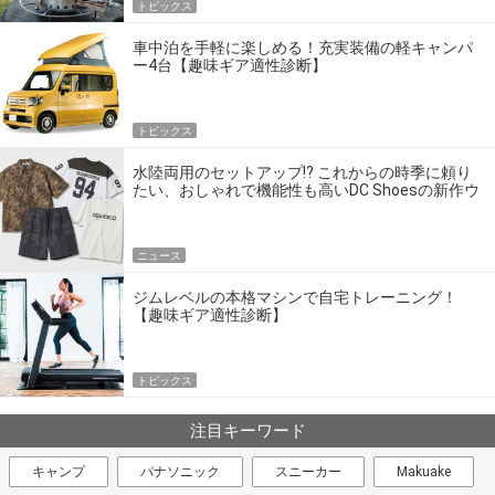
トピックス
車中泊を手軽に楽しめる！充実装備の軽キャンパ
ー4台【趣味ギア適性診断】
トピックス
水陸両用のセットアップ!? これからの時季に頼り
たい、おしゃれで機能性も高いDC Shoesの新作ウ
エア
ニュース
ジムレベルの本格マシンで自宅トレーニング！
【趣味ギア適性診断】
トピックス
注目キーワード
キャンプ
パナソニック
スニーカー
Makuake