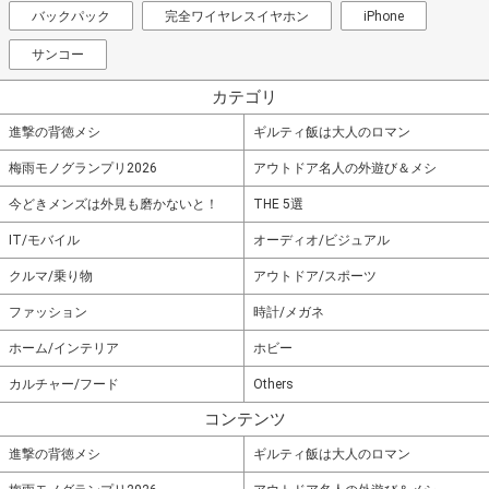
バックパック
完全ワイヤレスイヤホン
iPhone
サンコー
カテゴリ
進撃の背徳メシ
ギルティ飯は大人のロマン
梅雨モノグランプリ2026
アウトドア名人の外遊び＆メシ
今どきメンズは外見も磨かないと！
THE 5選
IT/モバイル
オーディオ/ビジュアル
クルマ/乗り物
アウトドア/スポーツ
ファッション
時計/メガネ
ホーム/インテリア
ホビー
カルチャー/フード
Others
コンテンツ
進撃の背徳メシ
ギルティ飯は大人のロマン