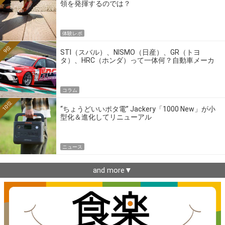
領を発揮するのでは？
体験レポ
9位
STI（スバル）、NISMO（日産）、GR（トヨ
タ）、HRC（ホンダ）って一体何？自動車メーカ
ーの4大ワークスブランドを探る
コラム
10位
“ちょうどいいポタ電” Jackery「1000 New」が小
型化＆進化してリニューアル
ニュース
and more▼