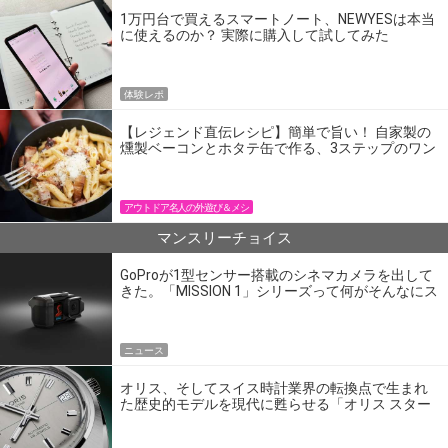
1万円台で買えるスマートノート、NEWYESは本当
に使えるのか？ 実際に購入して試してみた
体験レポ
【レジェンド直伝レシピ】簡単で旨い！ 自家製の
燻製ベーコンとホタテ缶で作る、3ステップのワン
パン飯
アウトドア名人の外遊び＆メシ
マンスリーチョイス
GoProが1型センサー搭載のシネマカメラを出して
きた。「MISSION 1」シリーズって何がそんなにス
ゴいの？
ニュース
オリス、そしてスイス時計業界の転換点で生まれ
た歴史的モデルを現代に甦らせる「オリス スター
エディション」