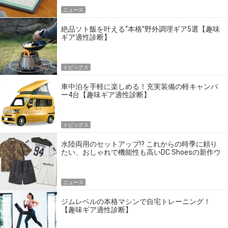
ニュース
絶品ソト飯を叶える“本格”野外調理ギア5選【趣味
ギア適性診断】
トピックス
車中泊を手軽に楽しめる！充実装備の軽キャンパ
ー4台【趣味ギア適性診断】
トピックス
水陸両用のセットアップ!? これからの時季に頼り
たい、おしゃれで機能性も高いDC Shoesの新作ウ
エア
ニュース
ジムレベルの本格マシンで自宅トレーニング！
【趣味ギア適性診断】