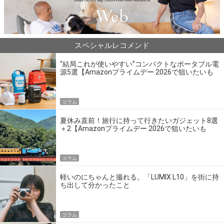
スペシャルレコメンド
“結局これが使いやすい”コンパクトなポータブル電
源5選【Amazonプライムデー 2026で狙いたいも
の】
コラム
夏休み直前！旅行に持って行きたいガジェット8選
＋2【Amazonプライムデー 2026で狙いたいも
の】
コラム
軽いのにちゃんと撮れる。「LUMIX L10」を街に持
ち出して分かったこと
コラム