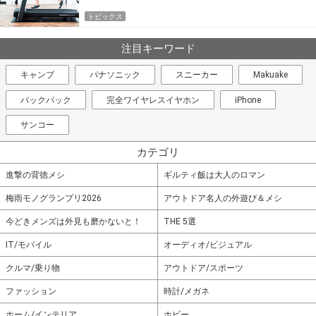
トピックス
注目キーワード
キャンプ
パナソニック
スニーカー
Makuake
バックパック
完全ワイヤレスイヤホン
iPhone
サンコー
カテゴリ
進撃の背徳メシ
ギルティ飯は大人のロマン
梅雨モノグランプリ2026
アウトドア名人の外遊び＆メシ
今どきメンズは外見も磨かないと！
THE 5選
IT/モバイル
オーディオ/ビジュアル
クルマ/乗り物
アウトドア/スポーツ
ファッション
時計/メガネ
ホーム/インテリア
ホビー