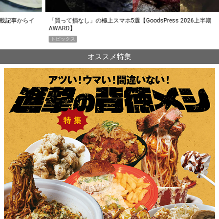
らイ
「買って損なし」の極上スマホ5選【GoodsPress 2026上半期
薄着に
AWARD】
SHO
トピックス
PR
オススメ特集