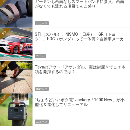
ガーミンも画面なしスマートバンドに参入。画面
がなくても測れる項目てんこ盛り
ニュース
8位
STI（スバル）、NISMO（日産）、GR（トヨ
タ）、HRC（ホンダ）って一体何？自動車メーカ
ーの4大ワークスブランドを探る
コラム
9位
Tevaのアウトドアサンダル、実は街履きでこそ本
領を発揮するのでは？
体験レポ
10位
“ちょうどいいポタ電” Jackery「1000 New」が小
型化＆進化してリニューアル
ニュース