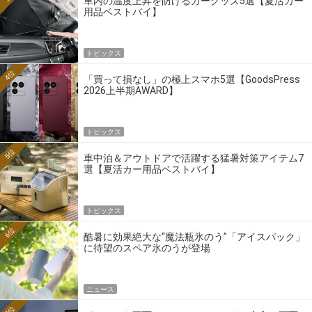
車内の温度上昇を防げるカーグッズ5選【夏活カー
用品ベストバイ】
トピックス
4位
「買って損なし」の極上スマホ5選【GoodsPress
2026上半期AWARD】
トピックス
5位
車中泊＆アウトドアで活躍する猛暑対策アイテム7
選【夏活カー用品ベストバイ】
トピックス
6位
酷暑に効果絶大な“魔法瓶氷のう”「アイスパック」
に待望のスペア氷のうが登場
ニュース
7位