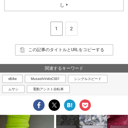
し
▶
1
2
この記事のタイトルとURLをコピーする
関連するキーワード
eBike
MusashiVeloCS01
シングルスピード
ムサシ
電動アシスト自転車