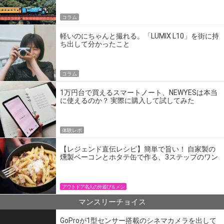
コラム
軽いのにちゃんと撮れる。「LUMIX L10」を街に持
ち出して分かったこと
コラム
1万円台で買えるスマートノート、NEWYESは本当
に使えるのか？ 実際に購入して試してみた
体験レポ
【レジェンド直伝レシピ】簡単で旨い！ 自家製の
燻製ベーコンとホタテ缶で作る、3ステップのワン
パン飯
アウトドア名人の外遊び＆メシ
マンスリーチョイス
GoProが1型センサー搭載のシネマカメラを出して