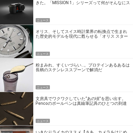
きた。「MISSION 1」シリーズって何がそんなにス
ゴいの？
ニュース
オリス、そしてスイス時計業界の転換点で生まれ
た歴史的モデルを現代に甦らせる「オリス スター
エディション」
ニュース
粉まみれ、すくいづらい…。プロテインあるあるは
長柄のステンレススプーンで解消だ
ニュース
文房具でワクワクしていた“あの頃”を思い出す。
Pencoのボールペンは真鍮筆記具のひとつの到達
点だ
ニュース
いきなりライカのススメ【さあ、カメラをはじめ