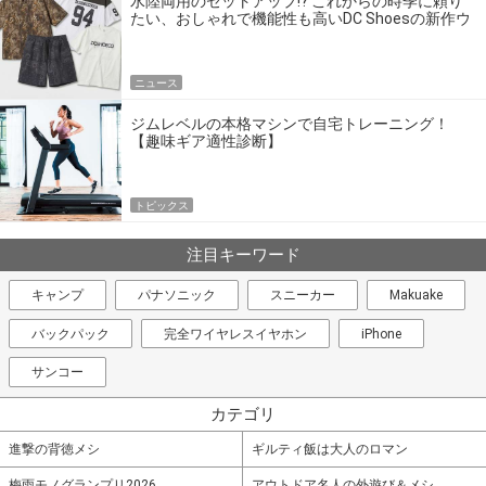
水陸両用のセットアップ!? これからの時季に頼り
たい、おしゃれで機能性も高いDC Shoesの新作ウ
エア
ニュース
ジムレベルの本格マシンで自宅トレーニング！
【趣味ギア適性診断】
トピックス
注目キーワード
キャンプ
パナソニック
スニーカー
Makuake
バックパック
完全ワイヤレスイヤホン
iPhone
サンコー
カテゴリ
進撃の背徳メシ
ギルティ飯は大人のロマン
梅雨モノグランプリ2026
アウトドア名人の外遊び＆メシ