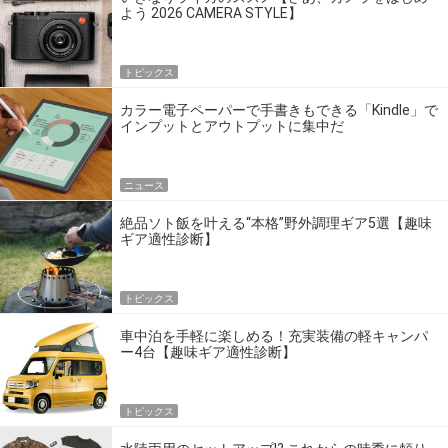
よう 2026 CAMERA STYLE】
トピックス
カラー電子ペーパーで手書きもできる「Kindle」で
インプットとアウトプットに集中だ
ニュース
絶品ソト飯を叶える“本格”野外調理ギア5選【趣味
ギア適性診断】
トピックス
車中泊を手軽に楽しめる！充実装備の軽キャンパ
ー4台【趣味ギア適性診断】
トピックス