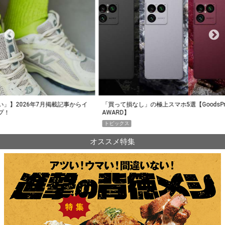
らイ
「買って損なし」の極上スマホ5選【GoodsPress 2026上半期
薄着に
AWARD】
SHO
トピックス
PR
オススメ特集