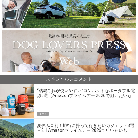
スペシャルレコメンド
“結局これが使いやすい”コンパクトなポータブル電
源5選【Amazonプライムデー 2026で狙いたいも
の】
コラム
夏休み直前！旅行に持って行きたいガジェット8選
＋2【Amazonプライムデー 2026で狙いたいも
の】