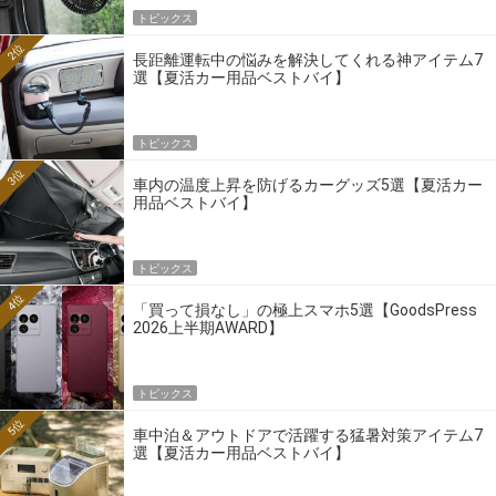
トピックス
2位
長距離運転中の悩みを解決してくれる神アイテム7
選【夏活カー用品ベストバイ】
トピックス
3位
車内の温度上昇を防げるカーグッズ5選【夏活カー
用品ベストバイ】
トピックス
4位
「買って損なし」の極上スマホ5選【GoodsPress
2026上半期AWARD】
トピックス
5位
車中泊＆アウトドアで活躍する猛暑対策アイテム7
選【夏活カー用品ベストバイ】