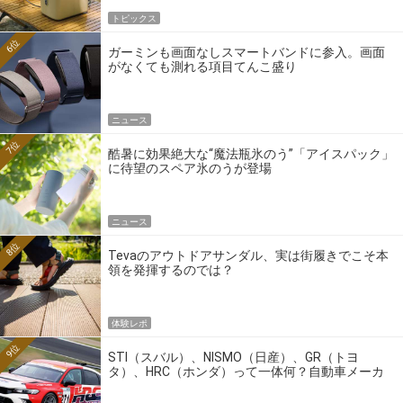
トピックス
6位
ガーミンも画面なしスマートバンドに参入。画面
がなくても測れる項目てんこ盛り
ニュース
7位
酷暑に効果絶大な“魔法瓶氷のう”「アイスパック」
に待望のスペア氷のうが登場
ニュース
8位
Tevaのアウトドアサンダル、実は街履きでこそ本
領を発揮するのでは？
体験レポ
9位
STI（スバル）、NISMO（日産）、GR（トヨ
タ）、HRC（ホンダ）って一体何？自動車メーカ
ーの4大ワークスブランドを探る