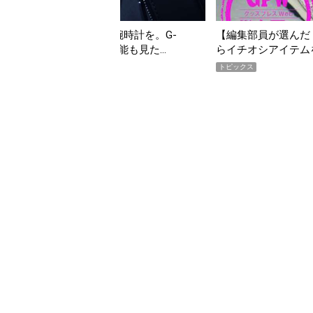
の夏こそ“映える”タフな腕時計を。G-
【編集部員が選んだ「
VITYMASTER」は本当に機能も見た…
らイチオシアイテム
トピックス