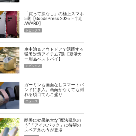
「買って損なし」の極上スマホ
5選【GoodsPress 2026上半期
AWARD】
トピックス
車中泊＆アウトドアで活躍する
猛暑対策アイテム7選【夏活カ
ー用品ベストバイ】
トピックス
ガーミンも画面なしスマートバ
ンドに参入。画面がなくても測
れる項目てんこ盛り
ニュース
酷暑に効果絶大な“魔法瓶氷の
う”「アイスパック」に待望の
スペア氷のうが登場