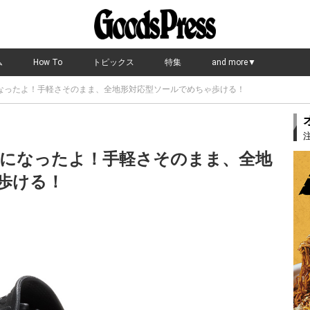
ム
How To
トピックス
特集
and more▼
なったよ！手軽さそのまま、全地形対応型ソールでめちゃ歩ける！
になったよ！手軽さそのまま、全地
歩ける！