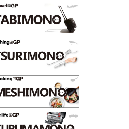
選【GoodsPress 2026上半
薄着になる季節の夏こそ“映える
SHOCK「GRAVITYMASTE
PR