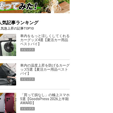
人気記事ランキング
人気急上昇の記事TOP10
車内をもっと涼しくしてくれる
カーグッズ4選【夏活カー用品
ベストバイ】
トピックス
車内の温度上昇を防げるカーグ
ッズ5選【夏活カー用品ベスト
バイ】
トピックス
半
薄着になる季節の夏こそ“映える”タフな腕時計を。G-
「買って損なし」の極上スマホ
SHOCK「GRAVITYMASTER」は本当に機能も見た…
5選【GoodsPress 2026上半期
AWARD】
PR
トピックス