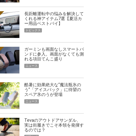
長距離運転中の悩みを解決して
くれる神アイテム7選【夏活カ
ー用品ベストバイ】
トピックス
ガーミンも画面なしスマートバ
ンドに参入。画面がなくても測
れる項目てんこ盛り
ニュース
酷暑に効果絶大な“魔法瓶氷の
う”「アイスパック」に待望の
スペア氷のうが登場
ニュース
Tevaのアウトドアサンダル、
実は街履きでこそ本領を発揮す
るのでは？