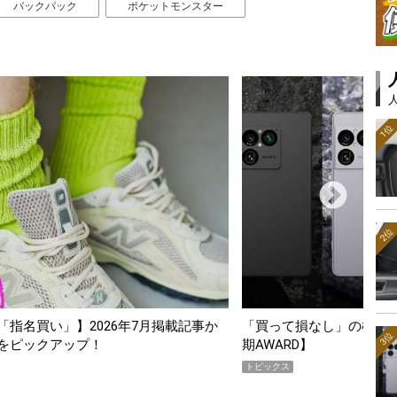
バックパック
ポケットモンスター
1位
2位
記事か
「買って損なし」の極上スマホ5選【GoodsPress 2026上
3位
期AWARD】
トピックス