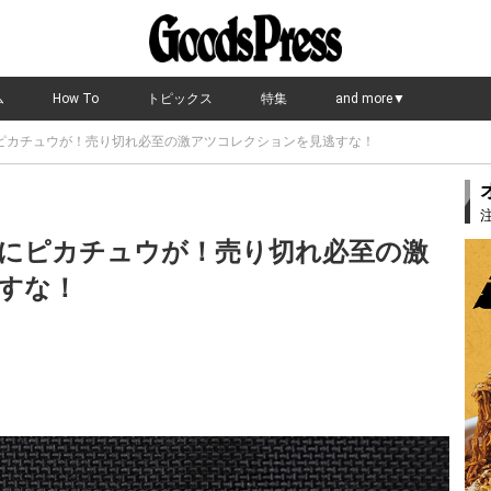
ム
How To
トピックス
特集
and more▼
ピカチュウが！売り切れ必至の激アツコレクションを見逃すな！
にピカチュウが！売り切れ必至の激
すな！