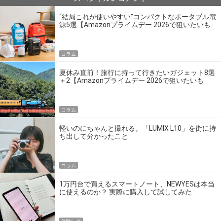
“結局これが使いやすい”コンパクトなポータブル電
源5選【Amazonプライムデー 2026で狙いたいも
の】
コラム
夏休み直前！旅行に持って行きたいガジェット8選
＋2【Amazonプライムデー 2026で狙いたいも
の】
コラム
軽いのにちゃんと撮れる。「LUMIX L10」を街に持
ち出して分かったこと
コラム
1万円台で買えるスマートノート、NEWYESは本当
に使えるのか？ 実際に購入して試してみた