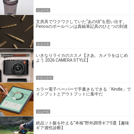
ニュース
文房具でワクワクしていた“あの頃”を思い出す。
Pencoのボールペンは真鍮筆記具のひとつの到達
点だ
ニュース
いきなりライカのススメ【さあ、カメラをはじめ
よう 2026 CAMERA STYLE】
トピックス
カラー電子ペーパーで手書きもできる「Kindle」で
インプットとアウトプットに集中だ
ニュース
絶品ソト飯を叶える“本格”野外調理ギア5選【趣味
ギア適性診断】