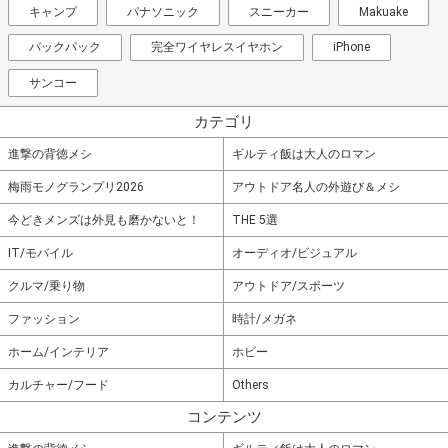
キャンプ
パナソニック
スニーカー
Makuake
バックパック
完全ワイヤレスイヤホン
iPhone
サンコー
カテゴリ
進撃の背徳メシ
ギルティ飯は大人のロマン
梅雨モノグランプリ2026
アウトドア名人の外遊び＆メシ
今どきメンズは外見も磨かないと！
THE 5選
IT/モバイル
オーディオ/ビジュアル
クルマ/乗り物
アウトドア/スポーツ
ファッション
時計/メガネ
ホーム/インテリア
ホビー
カルチャー/フード
Others
コンテンツ