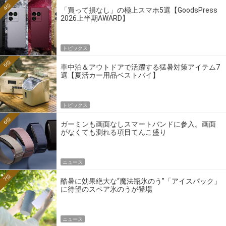
4位
「買って損なし」の極上スマホ5選【GoodsPress
2026上半期AWARD】
トピックス
5位
車中泊＆アウトドアで活躍する猛暑対策アイテム7
選【夏活カー用品ベストバイ】
トピックス
6位
ガーミンも画面なしスマートバンドに参入。画面
がなくても測れる項目てんこ盛り
ニュース
7位
酷暑に効果絶大な“魔法瓶氷のう”「アイスパック」
に待望のスペア氷のうが登場
ニュース