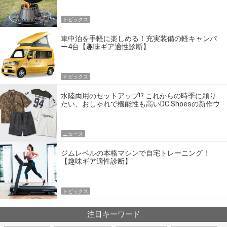
トピックス
車中泊を手軽に楽しめる！充実装備の軽キャンパ
ー4台【趣味ギア適性診断】
トピックス
水陸両用のセットアップ!? これからの時季に頼り
たい、おしゃれで機能性も高いDC Shoesの新作ウ
エア
ニュース
ジムレベルの本格マシンで自宅トレーニング！
【趣味ギア適性診断】
トピックス
注目キーワード