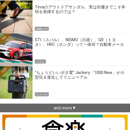
8位
Tevaのアウトドアサンダル、実は街履きでこそ本
領を発揮するのでは？
体験レポ
9位
STI（スバル）、NISMO（日産）、GR（トヨ
タ）、HRC（ホンダ）って一体何？自動車メーカ
ーの4大ワークスブランドを探る
コラム
10位
“ちょうどいいポタ電” Jackery「1000 New」が小
型化＆進化してリニューアル
ニュース
and more▼