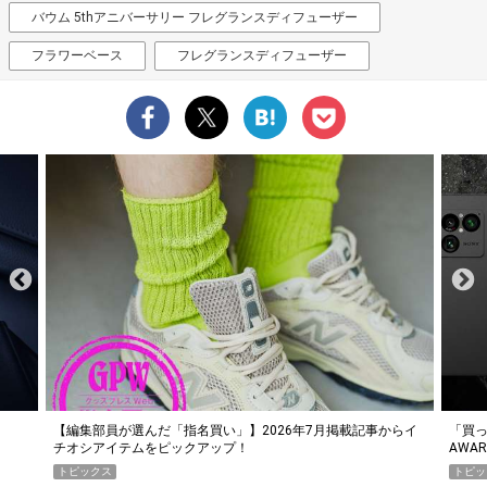
バウム 5thアニバーサリー フレグランスディフューザー
フラワーベース
フレグランスディフューザー
【編集部員が選んだ「指名買い」】2026年7月掲載記事からイ
「買っ
チオシアイテムをピックアップ！
AWA
トピックス
トピッ