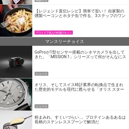
体験レポ
【レジェンド直伝レシピ】簡単で旨い！ 自家製の
燻製ベーコンとホタテ缶で作る、3ステップのワン
パン飯
アウトドア名人の外遊び＆メシ
マンスリーチョイス
GoProが1型センサー搭載のシネマカメラを出して
きた。「MISSION 1」シリーズって何がそんなにス
ゴいの？
ニュース
オリス、そしてスイス時計業界の転換点で生まれ
た歴史的モデルを現代に甦らせる「オリス スター
エディション」
ニュース
粉まみれ、すくいづらい…。プロテインあるあるは
長柄のステンレススプーンで解消だ