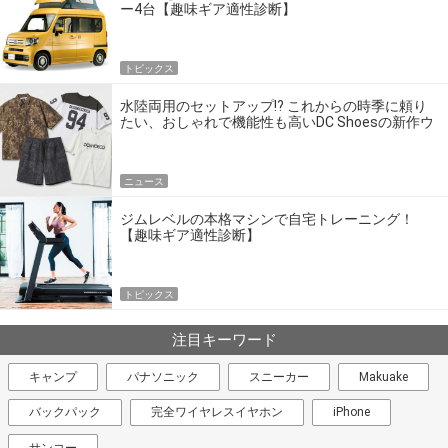
ー4台【趣味ギア適性診断】
トピックス
水陸両用のセットアップ!? これからの時季に頼り
たい、おしゃれで機能性も高いDC Shoesの新作ウ
エア
ニュース
ジムレベルの本格マシンで自宅トレーニング！
【趣味ギア適性診断】
トピックス
注目キーワード
キャンプ
パナソニック
スニーカー
Makuake
バックパック
完全ワイヤレスイヤホン
iPhone
サンコー