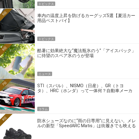
トピックス
5位
車内の温度上昇を防げるカーグッズ5選【夏活カー
用品ベストバイ】
トピックス
6位
酷暑に効果絶大な“魔法瓶氷のう”「アイスパック」
に待望のスペア氷のうが登場
ニュース
7位
STI（スバル）、NISMO（日産）、GR（トヨ
タ）、HRC（ホンダ）って一体何？自動車メーカ
ーの4大ワークスブランドを探る
コラム
8位
防水シューズなのに“雨の日専用”に見えない。メレ
ルの新型「SpeedARC Matis」は街履きでも映える