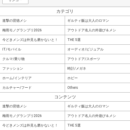
カテゴリ
進撃の背徳メシ
ギルティ飯は大人のロマン
梅雨モノグランプリ2026
アウトドア名人の外遊び＆メシ
今どきメンズは外見も磨かないと！
THE 5選
IT/モバイル
オーディオ/ビジュアル
クルマ/乗り物
アウトドア/スポーツ
ファッション
時計/メガネ
ホーム/インテリア
ホビー
カルチャー/フード
Others
コンテンツ
進撃の背徳メシ
ギルティ飯は大人のロマン
梅雨モノグランプリ2026
アウトドア名人の外遊び＆メシ
今どきメンズは外見も磨かないと！
THE 5選