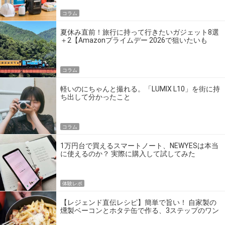
コラム
夏休み直前！旅行に持って行きたいガジェット8選
＋2【Amazonプライムデー 2026で狙いたいも
の】
コラム
軽いのにちゃんと撮れる。「LUMIX L10」を街に持
ち出して分かったこと
コラム
1万円台で買えるスマートノート、NEWYESは本当
に使えるのか？ 実際に購入して試してみた
体験レポ
【レジェンド直伝レシピ】簡単で旨い！ 自家製の
燻製ベーコンとホタテ缶で作る、3ステップのワン
パン飯