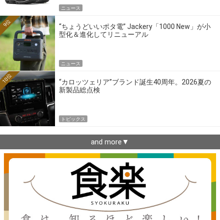
ニュース
9位
“ちょうどいいポタ電” Jackery「1000 New」が小
型化＆進化してリニューアル
ニュース
10位
“カロッツェリア”ブランド誕生40周年。2026夏の
新製品総点検
トピックス
and more▼