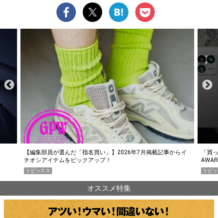
らイ
「買って損なし」の極上スマホ5選【GoodsPress 2026上半期
薄着に
AWARD】
SHO
トピックス
PR
オススメ特集