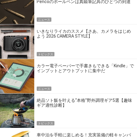
Pencoのボールペンは真鍮筆記具のひとつの到達
点だ
ニュース
いきなりライカのススメ【さあ、カメラをはじめ
よう 2026 CAMERA STYLE】
トピックス
カラー電子ペーパーで手書きもできる「Kindle」で
インプットとアウトプットに集中だ
ニュース
絶品ソト飯を叶える“本格”野外調理ギア5選【趣味
ギア適性診断】
トピックス
車中泊を手軽に楽しめる！充実装備の軽キャンパ