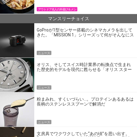
アウトドア名人の外遊び＆メシ
マンスリーチョイス
GoProが1型センサー搭載のシネマカメラを出して
きた。「MISSION 1」シリーズって何がそんなにス
ゴいの？
ニュース
オリス、そしてスイス時計業界の転換点で生まれ
た歴史的モデルを現代に甦らせる「オリス スター
エディション」
ニュース
粉まみれ、すくいづらい…。プロテインあるあるは
長柄のステンレススプーンで解消だ
ニュース
文房具でワクワクしていた“あの頃”を思い出す。