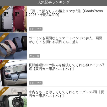
人気記事ランキング
1位
「買って損なし」の極上スマホ5選【GoodsPress
2026上半期AWARD】
トピックス
2位
ガーミンも画面なしスマートバンドに参入。画面
がなくても測れる項目てんこ盛り
ニュース
3位
長距離運転中の悩みを解決してくれる神アイテム7
選【夏活カー用品ベストバイ】
トピックス
4位
車内をもっと涼しくしてくれるカーグッズ4選【夏
活カー用品ベストバイ】