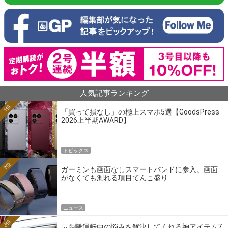
人気記事ランキング
1位
「買って損なし」の極上スマホ5選【GoodsPress
2026上半期AWARD】
トピックス
2位
ガーミンも画面なしスマートバンドに参入。画面
がなくても測れる項目てんこ盛り
ニュース
3位
長距離運転中の悩みを解決してくれる神アイテム7