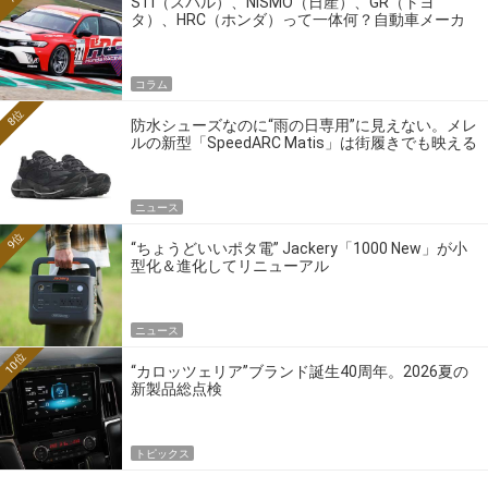
STI（スバル）、NISMO（日産）、GR（トヨ
タ）、HRC（ホンダ）って一体何？自動車メーカ
ーの4大ワークスブランドを探る
コラム
8位
防水シューズなのに“雨の日専用”に見えない。メレ
ルの新型「SpeedARC Matis」は街履きでも映える
ニュース
9位
“ちょうどいいポタ電” Jackery「1000 New」が小
型化＆進化してリニューアル
ニュース
10位
“カロッツェリア”ブランド誕生40周年。2026夏の
新製品総点検
トピックス