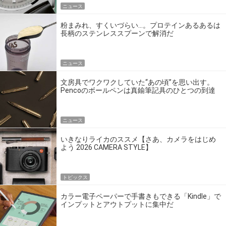
ニュース
粉まみれ、すくいづらい…。プロテインあるあるは
長柄のステンレススプーンで解消だ
ニュース
文房具でワクワクしていた“あの頃”を思い出す。
Pencoのボールペンは真鍮筆記具のひとつの到達
点だ
ニュース
いきなりライカのススメ【さあ、カメラをはじめ
よう 2026 CAMERA STYLE】
トピックス
カラー電子ペーパーで手書きもできる「Kindle」で
インプットとアウトプットに集中だ