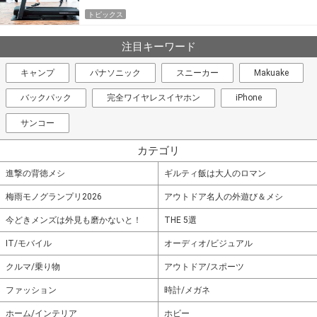
トピックス
注目キーワード
キャンプ
パナソニック
スニーカー
Makuake
バックパック
完全ワイヤレスイヤホン
iPhone
サンコー
カテゴリ
進撃の背徳メシ
ギルティ飯は大人のロマン
梅雨モノグランプリ2026
アウトドア名人の外遊び＆メシ
今どきメンズは外見も磨かないと！
THE 5選
IT/モバイル
オーディオ/ビジュアル
クルマ/乗り物
アウトドア/スポーツ
ファッション
時計/メガネ
ホーム/インテリア
ホビー