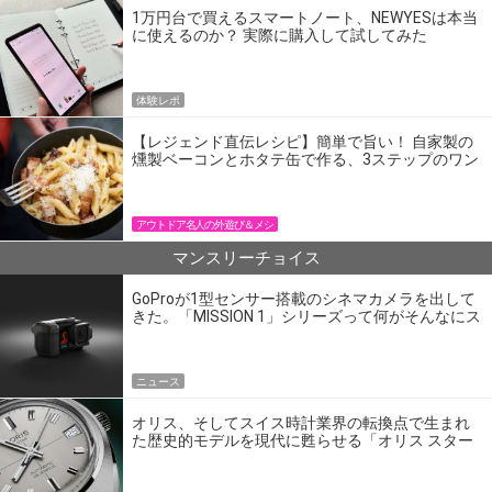
1万円台で買えるスマートノート、NEWYESは本当
に使えるのか？ 実際に購入して試してみた
体験レポ
【レジェンド直伝レシピ】簡単で旨い！ 自家製の
燻製ベーコンとホタテ缶で作る、3ステップのワン
パン飯
アウトドア名人の外遊び＆メシ
マンスリーチョイス
GoProが1型センサー搭載のシネマカメラを出して
きた。「MISSION 1」シリーズって何がそんなにス
ゴいの？
ニュース
オリス、そしてスイス時計業界の転換点で生まれ
た歴史的モデルを現代に甦らせる「オリス スター
エディション」