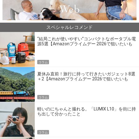
スペシャルレコメンド
“結局これが使いやすい”コンパクトなポータブル電
源5選【Amazonプライムデー 2026で狙いたいも
の】
コラム
夏休み直前！旅行に持って行きたいガジェット8選
＋2【Amazonプライムデー 2026で狙いたいも
の】
コラム
軽いのにちゃんと撮れる。「LUMIX L10」を街に持
ち出して分かったこと
コラム