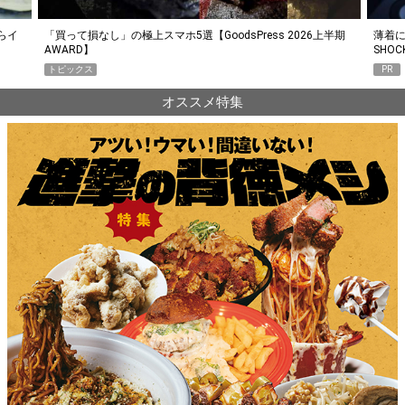
らイ
「買って損なし」の極上スマホ5選【GoodsPress 2026上半期
薄着に
AWARD】
SHO
トピックス
PR
オススメ特集