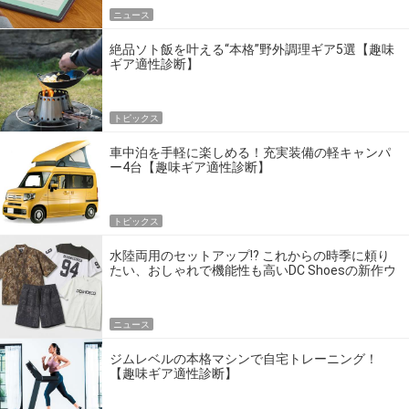
ニュース
絶品ソト飯を叶える“本格”野外調理ギア5選【趣味
ギア適性診断】
トピックス
車中泊を手軽に楽しめる！充実装備の軽キャンパ
ー4台【趣味ギア適性診断】
トピックス
水陸両用のセットアップ!? これからの時季に頼り
たい、おしゃれで機能性も高いDC Shoesの新作ウ
エア
ニュース
ジムレベルの本格マシンで自宅トレーニング！
【趣味ギア適性診断】