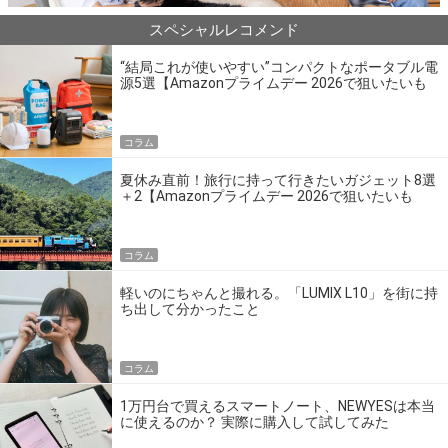
スペシャルレコメンド
“結局これが使いやすい”コンパクトなポータブル電
源5選【Amazonプライムデー 2026で狙いたいも
の】
コラム
夏休み直前！旅行に持って行きたいガジェット8選
＋2【Amazonプライムデー 2026で狙いたいも
の】
コラム
軽いのにちゃんと撮れる。「LUMIX L10」を街に持
ち出して分かったこと
コラム
1万円台で買えるスマートノート、NEWYESは本当
に使えるのか？ 実際に購入して試してみた