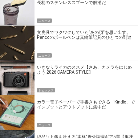
長柄のステンレススプーンで解消だ
ニュース
文房具でワクワクしていた“あの頃”を思い出す。
Pencoのボールペンは真鍮筆記具のひとつの到達
点だ
ニュース
いきなりライカのススメ【さあ、カメラをはじめ
よう 2026 CAMERA STYLE】
トピックス
カラー電子ペーパーで手書きもできる「Kindle」で
インプットとアウトプットに集中だ
ニュース
絶品ソト飯を叶える“本格”野外調理ギア5選【趣味