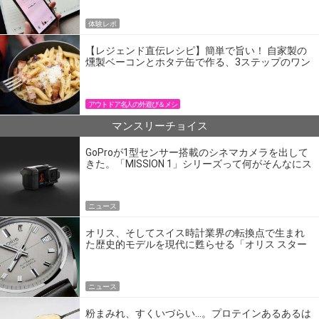
体験レポ
【レジェンド直伝レシピ】簡単で旨い！ 自家製の
燻製ベーコンとホタテ缶で作る、3ステップのワン
パン飯
アウトドア名人の外遊び＆メシ
マンスリーチョイス
GoProが1型センサー搭載のシネマカメラを出して
きた。「MISSION 1」シリーズって何がそんなにス
ゴいの？
ニュース
オリス、そしてスイス時計業界の転換点で生まれ
た歴史的モデルを現代に甦らせる「オリス スター
エディション」
ニュース
粉まみれ、すくいづらい…。プロテインあるあるは