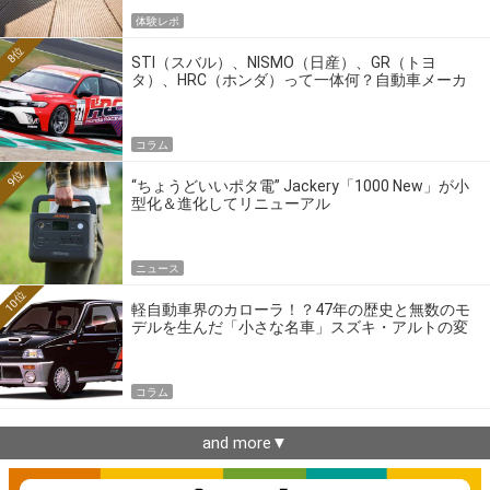
体験レポ
8位
STI（スバル）、NISMO（日産）、GR（トヨ
タ）、HRC（ホンダ）って一体何？自動車メーカ
ーの4大ワークスブランドを探る
コラム
9位
“ちょうどいいポタ電” Jackery「1000 New」が小
型化＆進化してリニューアル
ニュース
10位
軽自動車界のカローラ！？47年の歴史と無数のモ
デルを生んだ「小さな名車」スズキ・アルトの変
遷
コラム
and more▼