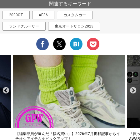
関連するキーワード
2000GT
AE86
カスタムカー
ランドクルーザー
東京オートサロン2023
らイ
「買って損なし」の極上スマホ5選【GoodsPress 2026上半期
薄着に
AWARD】
SHO