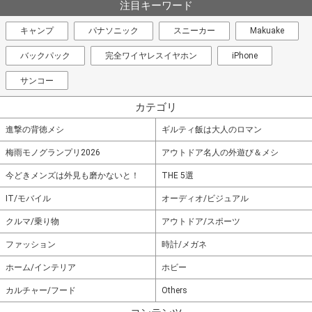
注目キーワード
キャンプ
パナソニック
スニーカー
Makuake
バックパック
完全ワイヤレスイヤホン
iPhone
サンコー
カテゴリ
進撃の背徳メシ
ギルティ飯は大人のロマン
梅雨モノグランプリ2026
アウトドア名人の外遊び＆メシ
今どきメンズは外見も磨かないと！
THE 5選
IT/モバイル
オーディオ/ビジュアル
クルマ/乗り物
アウトドア/スポーツ
ファッション
時計/メガネ
ホーム/インテリア
ホビー
カルチャー/フード
Others