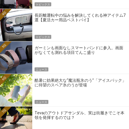
トピックス
4位
長距離運転中の悩みを解決してくれる神アイテム7
選【夏活カー用品ベストバイ】
トピックス
5位
ガーミンも画面なしスマートバンドに参入。画面
がなくても測れる項目てんこ盛り
ニュース
6位
酷暑に効果絶大な“魔法瓶氷のう”「アイスパック」
に待望のスペア氷のうが登場
ニュース
7位
Tevaのアウトドアサンダル、実は街履きでこそ本
領を発揮するのでは？