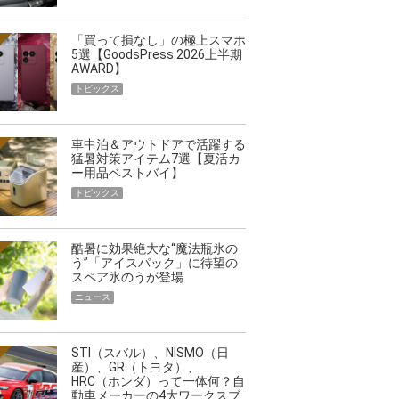
「買って損なし」の極上スマホ
5選【GoodsPress 2026上半期
AWARD】
トピックス
車中泊＆アウトドアで活躍する
猛暑対策アイテム7選【夏活カ
ー用品ベストバイ】
トピックス
酷暑に効果絶大な“魔法瓶氷の
う”「アイスパック」に待望の
スペア氷のうが登場
ニュース
STI（スバル）、NISMO（日
産）、GR（トヨタ）、
HRC（ホンダ）って一体何？自
動車メーカーの4大ワークスブ