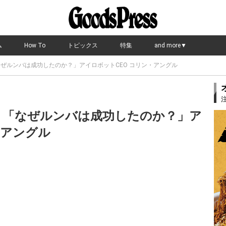
ム
How To
トピックス
特集
and more▼
なぜルンバは成功したのか？」アイロボットCEO コリン・アングル
）】「なぜルンバは成功したのか？」ア
・アングル