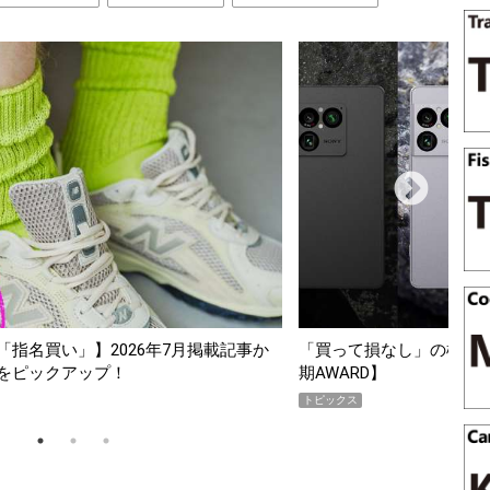
って損なし」の極上スマホ5選【GoodsPress 2026上半
薄着にな
WARD】
SHOCK
ックス
PR