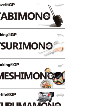
る季節の夏こそ“映える”タフな腕時計を。G-
【編集部員が選
「GRAVITYMASTER」は本当に機能も見た…
らイチオシア
トピックス