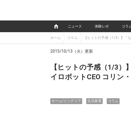
e
ニュース
体験レポ
コラ
ホーム
コラム
【ヒットの予感（1/3）】「
2015/10/13（火）更新
【ヒットの予感（1/3
イロボットCEO コリン
ホーム/インテリア
生活家電
コラム