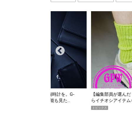
【編集部員が選んだ「指名買い」】2026年7月掲載記事か
「買
らイチオシアイテムをピックアップ！
期A
トピックス
トピ