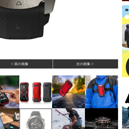
◁ 前の画像
次の画像 ▷