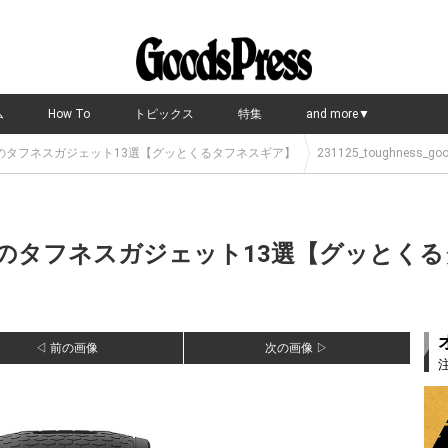
ム
How To
トピックス
特集
and more▼
のタフネスガジェット13選【グッとくるタフネスギア】
231125_toughness_go
のタフネスガジェット13選【グッとくる
◁ 前の画像
次の画像 ▷