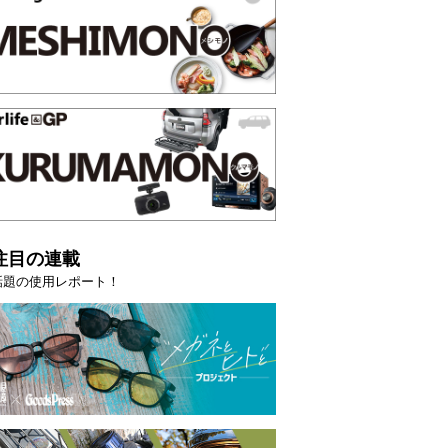
選【GoodsPress 2026上半
薄着になる季節の夏こそ“映える
SHOCK「GRAVITYMASTE
PR
注目の連載
話題の使用レポート！