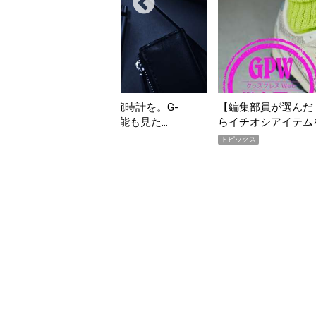
の夏こそ“映える”タフな腕時計を。G-
【編集部員が選んだ「
VITYMASTER」は本当に機能も見た…
らイチオシアイテム
トピックス