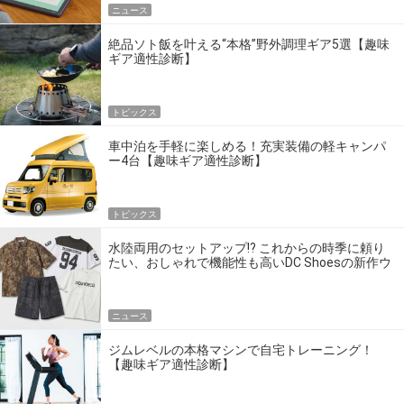
ニュース
絶品ソト飯を叶える“本格”野外調理ギア5選【趣味
ギア適性診断】
トピックス
車中泊を手軽に楽しめる！充実装備の軽キャンパ
ー4台【趣味ギア適性診断】
トピックス
水陸両用のセットアップ!? これからの時季に頼り
たい、おしゃれで機能性も高いDC Shoesの新作ウ
エア
ニュース
ジムレベルの本格マシンで自宅トレーニング！
【趣味ギア適性診断】