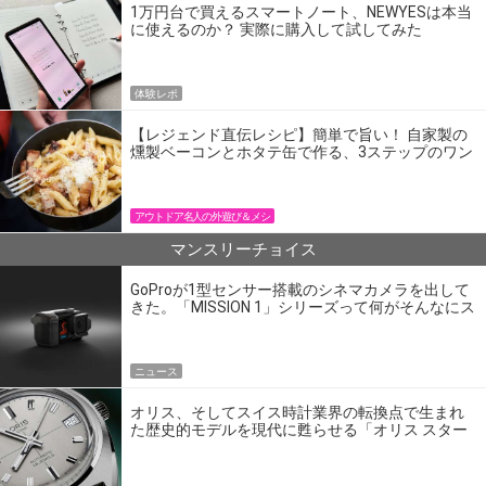
1万円台で買えるスマートノート、NEWYESは本当
に使えるのか？ 実際に購入して試してみた
体験レポ
【レジェンド直伝レシピ】簡単で旨い！ 自家製の
燻製ベーコンとホタテ缶で作る、3ステップのワン
パン飯
アウトドア名人の外遊び＆メシ
マンスリーチョイス
GoProが1型センサー搭載のシネマカメラを出して
きた。「MISSION 1」シリーズって何がそんなにス
ゴいの？
ニュース
オリス、そしてスイス時計業界の転換点で生まれ
た歴史的モデルを現代に甦らせる「オリス スター
エディション」