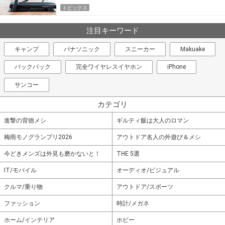
トピックス
注目キーワード
キャンプ
パナソニック
スニーカー
Makuake
バックパック
完全ワイヤレスイヤホン
iPhone
サンコー
カテゴリ
進撃の背徳メシ
ギルティ飯は大人のロマン
梅雨モノグランプリ2026
アウトドア名人の外遊び＆メシ
今どきメンズは外見も磨かないと！
THE 5選
IT/モバイル
オーディオ/ビジュアル
クルマ/乗り物
アウトドア/スポーツ
ファッション
時計/メガネ
ホーム/インテリア
ホビー