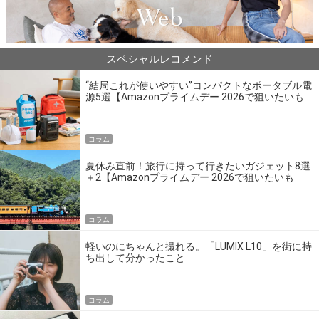
スペシャルレコメンド
“結局これが使いやすい”コンパクトなポータブル電
源5選【Amazonプライムデー 2026で狙いたいも
の】
コラム
夏休み直前！旅行に持って行きたいガジェット8選
＋2【Amazonプライムデー 2026で狙いたいも
の】
コラム
軽いのにちゃんと撮れる。「LUMIX L10」を街に持
ち出して分かったこと
コラム