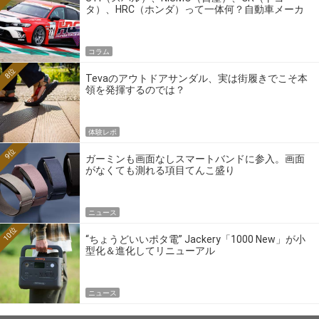
タ）、HRC（ホンダ）って一体何？自動車メーカ
ーの4大ワークスブランドを探る
コラム
8位
Tevaのアウトドアサンダル、実は街履きでこそ本
領を発揮するのでは？
体験レポ
9位
ガーミンも画面なしスマートバンドに参入。画面
がなくても測れる項目てんこ盛り
ニュース
10位
“ちょうどいいポタ電” Jackery「1000 New」が小
型化＆進化してリニューアル
ニュース