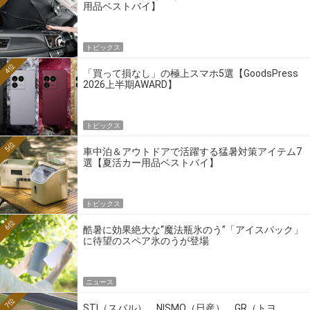
用品ベストバイ】
トピックス
4位
「買って損なし」の極上スマホ5選【GoodsPress
2026上半期AWARD】
トピックス
5位
車中泊＆アウトドアで活躍する猛暑対策アイテム7
選【夏活カー用品ベストバイ】
トピックス
6位
酷暑に効果絶大な“魔法瓶氷のう”「アイスパック」
に待望のスペア氷のうが登場
ニュース
7位
STI（スバル）、NISMO（日産）、GR（トヨ