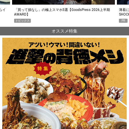
らイ
「買って損なし」の極上スマホ5選【GoodsPress 2026上半期
薄着に
AWARD】
SHO
トピックス
PR
オススメ特集