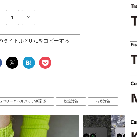
1
2
のタイトルとURLをコピーする
カバリー＆ヘルスケア新常識
乾燥対策
花粉対策