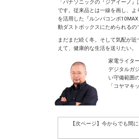
「パナソニックの『ジアイーノ』
です。従来品とは一線を画し、よ
を活用した『ルンバコンボ10MA
動ダストボックスにためられるの
まだまだ続く冬。そして気配が近
えて、健康的な生活を送りたい。
家電ライタ
デジタルガ
い守備範囲
「コヤマキ
【次ページ】今からでも間に