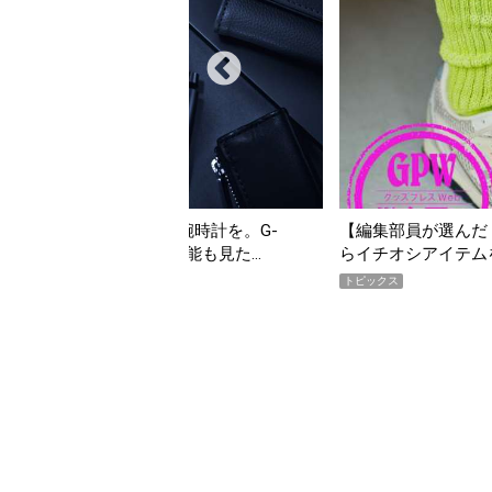
を。G-
【編集部員が選んだ「指名買い」】2026年7月掲載
見た…
らイチオシアイテムをピックアップ！
トピックス