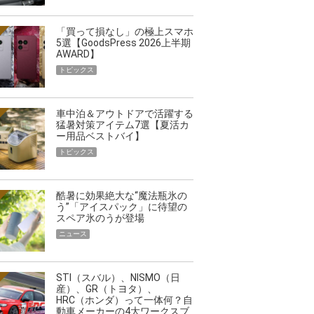
「買って損なし」の極上スマホ
5選【GoodsPress 2026上半期
AWARD】
トピックス
車中泊＆アウトドアで活躍する
猛暑対策アイテム7選【夏活カ
ー用品ベストバイ】
トピックス
酷暑に効果絶大な“魔法瓶氷の
う”「アイスパック」に待望の
スペア氷のうが登場
ニュース
STI（スバル）、NISMO（日
産）、GR（トヨタ）、
HRC（ホンダ）って一体何？自
動車メーカーの4大ワークスブ