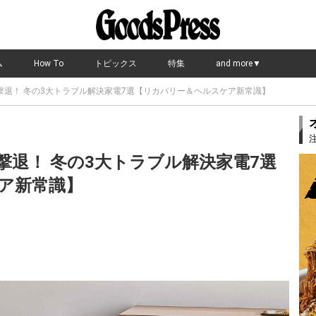
ム
How To
トピックス
特集
and more▼
撃退！ 冬の3大トラブル解決家電7選【リカバリー＆ヘルスケア新常識】
撃退！ 冬の3大トラブル解決家電7選
ア新常識】