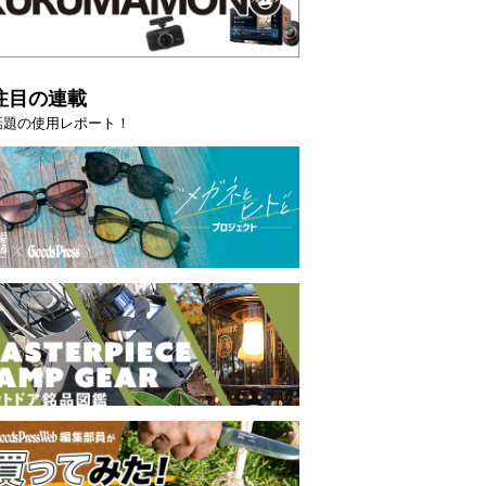
注目の連載
話題の使用レポート！
半
薄着になる季節の夏こそ“映える”タフな腕時計を。G-
SHOCK「GRAVITYMASTER」は本当に機能も見た…
PR