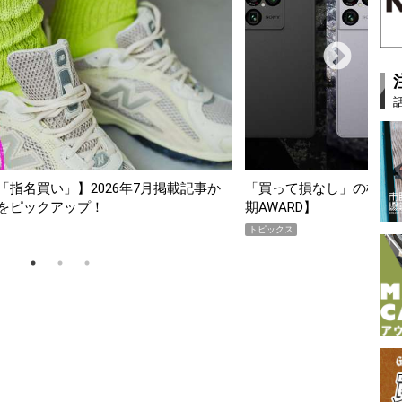
記事か
「買って損なし」の極上スマホ5選【GoodsPress 2026上
期AWARD】
トピックス